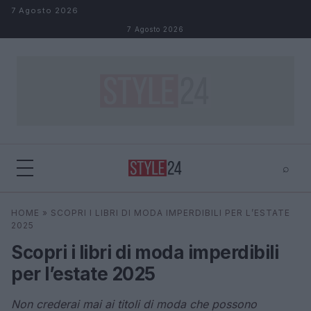
Salta al contenuto
7 Agosto 2026
7 Agosto 2026
⌕
×
⌕
HOME
»
SCOPRI I LIBRI DI MODA IMPERDIBILI PER L’ESTATE
Cerca
2025
Scopri i libri di moda imperdibili
per l’estate 2025
Non crederai mai ai titoli di moda che possono