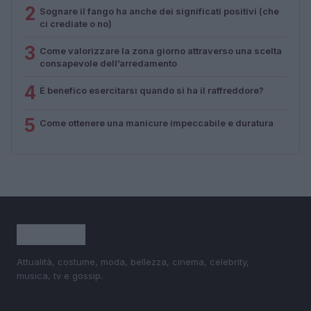
2
Sognare il fango ha anche dei significati positivi (che
ci crediate o no)
3
Come valorizzare la zona giorno attraverso una scelta
consapevole dell’arredamento
4
È benefico esercitarsi quando si ha il raffreddore?
5
Come ottenere una manicure impeccabile e duratura
Attualità, costume, moda, bellezza, cinema, celebrity,
musica, tv e gossip.