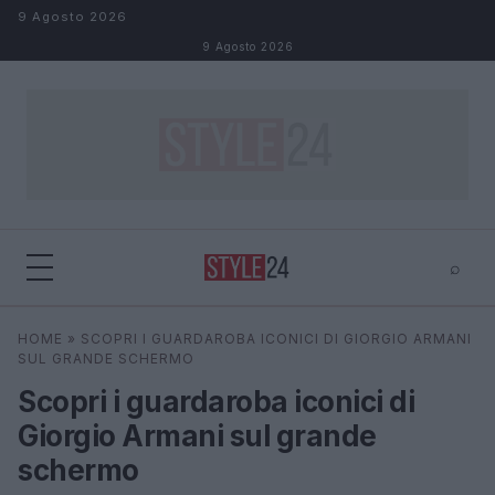
Salta al contenuto
9 Agosto 2026
9 Agosto 2026
⌕
×
⌕
HOME
»
SCOPRI I GUARDAROBA ICONICI DI GIORGIO ARMANI
Cerca
SUL GRANDE SCHERMO
Scopri i guardaroba iconici di
Giorgio Armani sul grande
schermo