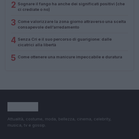
2
Sognare il fango ha anche dei significati positivi (che
ci crediate o no)
3
Come valorizzare la zona giorno attraverso una scelta
consapevole dell’arredamento
4
Senza Cri e il suo percorso di guarigione: dalle
cicatrici alla libertà
5
Come ottenere una manicure impeccabile e duratura
Attualità, costume, moda, bellezza, cinema, celebrity,
musica, tv e gossip.