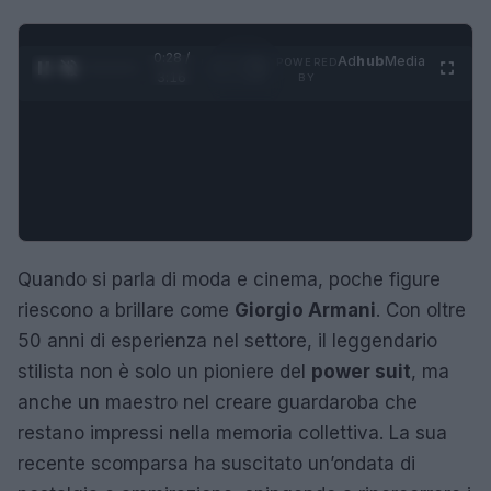
0:29 /
Ad
hub
Media
POWERED
1
/
4
3:16
BY
Quando si parla di moda e cinema, poche figure
riescono a brillare come
Giorgio Armani
. Con oltre
50 anni di esperienza nel settore, il leggendario
stilista non è solo un pioniere del
power suit
, ma
anche un maestro nel creare guardaroba che
restano impressi nella memoria collettiva. La sua
recente scomparsa ha suscitato un’ondata di