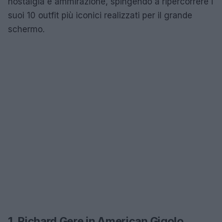
nostalgia e ammirazione, spingendo a ripercorrere i
suoi 10 outfit più iconici realizzati per il grande
schermo.
1. Richard Gere in American Gigolo