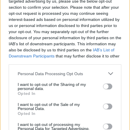
targeted advertising by us, please use the below opt-out
guardaroba che ha rivoluzionato la sartoria
section to confirm your selection. Please note that after your
opt-out request is processed you may continue seeing
maschile. Con completi leggeri, camicie preppy e
interest-based ads based on personal information utilized by
un trench in cashmere, il film ha catapultato
us or personal information disclosed to third parties prior to
Armani alla ribalta internazionale.0
your opt-out. You may separately opt-out of the further
disclosure of your personal information by third parties on the
IAB’s list of downstream participants. This information may
Julian Kaye, il personaggio interpretato da Richard
also be disclosed by us to third parties on the
IAB’s List of
Gere nel film di Paul Schrader, incarna l’eleganza e
Downstream Participants
that may further disclose it to other
la sofisticatezza. Solo cinque anni dopo la
third parties.
fondazione del suo marchio, Armani ha creato un
Please note that this website/app uses one or more Google
Personal Data Processing Opt Outs
guardaroba che ha rivoluzionato la sartoria
services and may gather and store information including but
not limited to your visit or usage behaviour. You may click to
I want to opt-out of the Sharing of my
maschile. Con completi leggeri, camicie preppy e
personal data.
grant or deny consent to Google and its third-party tags to
un trench in cashmere, il film ha catapultato
Opted In
use your data for below specified purposes in below Google
Armani alla ribalta internazionale.1
consent section.
I want to opt-out of the Sale of my
Personal Data.
Opted In
I want to opt-out of processing my
AUTORE
Personal Data for Targeted Advertising.