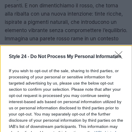
pesanti. E non dimentichiamo il rosso, che torna
alla ribalta con una nuova intenzione: tinte ricche,
ispirate a pigmenti naturali, che introducono un
elemento vibrante senza compromettere l’equilibrio.
Immagina una parete rosso rame in un contesto
minimalista: diventa subito un punto focale che
racconta una storia visiva unica e duratura. Non
Style 24 -
Do Not Process My Personal Information
credi che il rosso possa aggiungere un pizzico di
If you wish to opt-out of the sale, sharing to third parties, or
passione alla tua casa?
processing of your personal or sensitive information for
targeted advertising by us, please use the below opt-out
In conclusione, il 2026 si prospetta ricco di
section to confirm your selection. Please note that after your
sfumature che non solo abbelliscono, ma
opt-out request is processed you may continue seeing
trasformano profondamente il nostro modo di
interest-based ads based on personal information utilized by
us or personal information disclosed to third parties prior to
vivere gli spazi. Non perdere l’occasione di scoprire
your opt-out. You may separately opt-out of the further
come questi colori possano rivoluzionare la tua
disclosure of your personal information by third parties on the
casa! Hai già pensato a quale tonalità potrebbe
IAB’s list of downstream participants. This information may