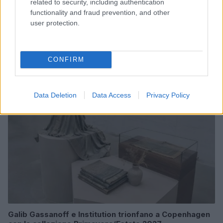
related to security, including authentication
functionality and fraud prevention, and other
user protection.
Chiara Ferragni senza trucco: riflessioni su autenticità
e benessere
Camilla Fiore · 8 Ago 2026
CONFIRM
BELLEZZA
Data Deletion
Data Access
Privacy Policy
Galib Gassanoff e Institution trionfano a Copenhagen