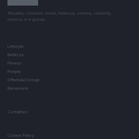
Attualità, costume, moda, bellezza, cinema, celebrity,
musica, tv e gossip.
SEZIONI
Lifestyle
Bellezza
Fitness
People
Offerte&Consigli
Benessere
MAGAZINE
Contattaci
LEGALE
Cookie Policy