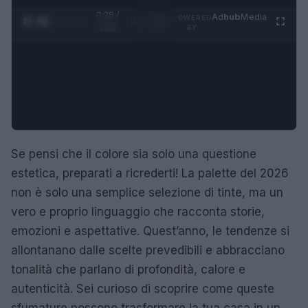
0:29 /
Ad
hub
Media
POWERED
1
/
4
2:02
BY
Se pensi che il colore sia solo una questione
estetica, preparati a ricrederti! La palette del 2026
non è solo una semplice selezione di tinte, ma un
vero e proprio linguaggio che racconta storie,
emozioni e aspettative. Quest’anno, le tendenze si
allontanano dalle scelte prevedibili e abbracciano
tonalità che parlano di profondità, calore e
autenticità. Sei curioso di scoprire come queste
sfumature possono trasformare la tua casa in un