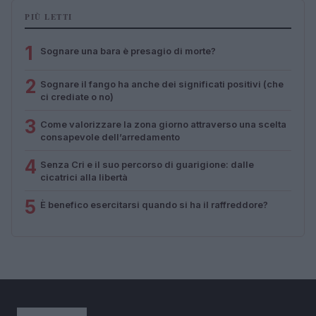
PIÙ LETTI
1
Sognare una bara è presagio di morte?
2
Sognare il fango ha anche dei significati positivi (che
ci crediate o no)
3
Come valorizzare la zona giorno attraverso una scelta
consapevole dell’arredamento
4
Senza Cri e il suo percorso di guarigione: dalle
cicatrici alla libertà
5
È benefico esercitarsi quando si ha il raffreddore?