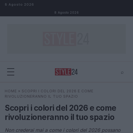
Salta al contenuto
8 Agosto 2026
8 Agosto 2026
⌕
×
⌕
HOME
»
SCOPRI I COLORI DEL 2026 E COME
Cerca
RIVOLUZIONERANNO IL TUO SPAZIO
Scopri i colori del 2026 e come
rivoluzioneranno il tuo spazio
Non crederai mai a come i colori del 2026 possano