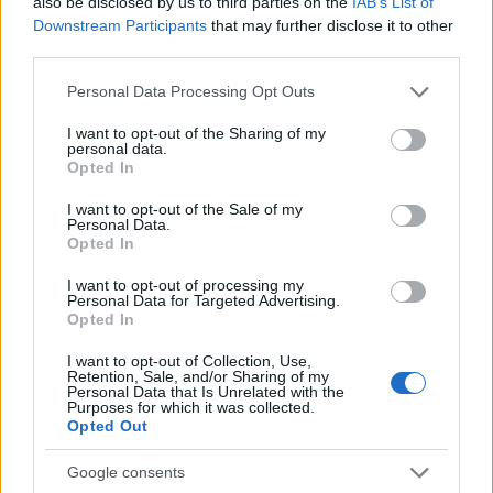
also be disclosed by us to third parties on the
IAB’s List of
fare al caso tuo?
Downstream Participants
that may further disclose it to other
third parties.
Please note that this website/app uses one or more Google
Personal Data Processing Opt Outs
AUTORE
services and may gather and store information including but
Staff
not limited to your visit or usage behaviour. You may click to
I want to opt-out of the Sharing of my
personal data.
grant or deny consent to Google and its third-party tags to
Opted In
use your data for below specified purposes in below Google
consent section.
I want to opt-out of the Sale of my
Personal Data.
Opted In
I want to opt-out of processing my
Personal Data for Targeted Advertising.
Opted In
I want to opt-out of Collection, Use,
Retention, Sale, and/or Sharing of my
Personal Data that Is Unrelated with the
Purposes for which it was collected.
Opted Out
Google consents