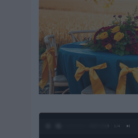
0:28 / 3:16
1
/
4