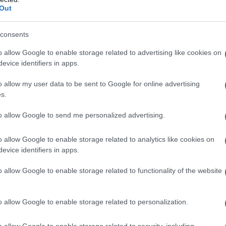
 o tono su tono rappresentano l’abbinamento ideale
Out
perfetto per un matrimonio elegante e raffinato.
consents
ità e mistero
o allow Google to enable storage related to advertising like cookies on
evice identifiers in apps.
ore di molte è il
viola scuro
, un tono vellutato
o allow my user data to be sent to Google for online advertising
le collezioni di Elie Saab e Alberta Ferretti,
s.
on dettagli trasparenti e gioielli, rendendolo
to allow Google to send me personalized advertising.
per accessori in oro o rosa, è possibile
manticismo autunnale.
o allow Google to enable storage related to analytics like cookies on
evice identifiers in apps.
eleganza
o allow Google to enable storage related to functionality of the website
rta, e tra questi, il
mocha
si distingue per la
o allow Google to enable storage related to personalization.
 passerelle di Armani e Max Mara, il mocha è
rendo un’aria sofisticata e calda. Questo colore
o allow Google to enable storage related to security, including