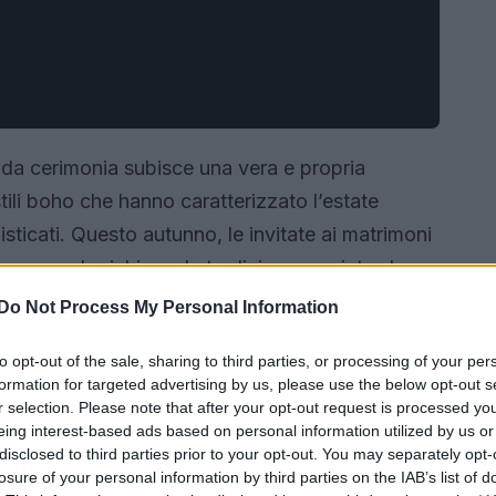
a da cerimonia subisce una vera e propria
stili boho che hanno caratterizzato l’estate
isticati. Questo autunno, le invitate ai matrimoni
e non solo richiama la tradizione, ma introduce
 seguito, vengono presentati i
cinque colori
Do Not Process My Personal Information
roprio armadio.
to opt-out of the sale, sharing to third parties, or processing of your per
formation for targeted advertising by us, please use the below opt-out s
r selection. Please note that after your opt-out request is processed y
eing interest-based ads based on personal information utilized by us or
disclosed to third parties prior to your opt-out. You may separately opt-
losure of your personal information by third parties on the IAB’s list of