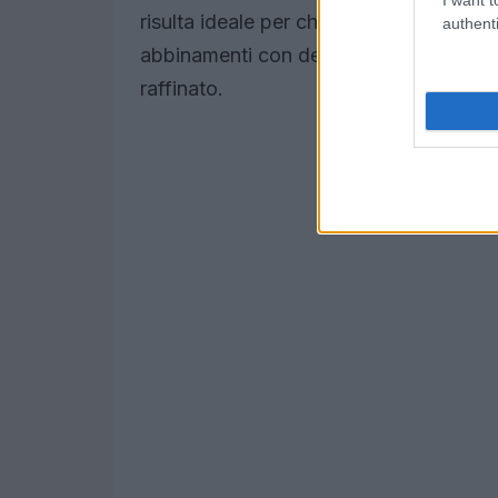
risulta ideale per chi desidera un’alter
authenti
abbinamenti con dettagli avorio o tono 
raffinato.