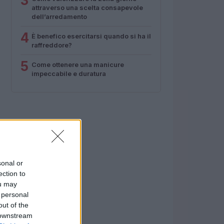
3
attraverso una scelta consapevole
dell’arredamento
4
È benefico esercitarsi quando si ha il
raffreddore?
5
Come ottenere una manicure
impeccabile e duratura
sonal or
ection to
ou may
 personal
out of the
 downstream