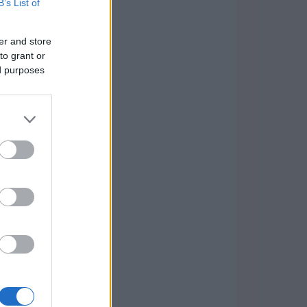
B’s List of
er and store
to grant or
ed purposes