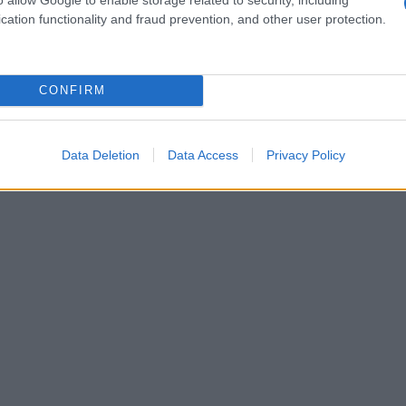
nativa chic al classico nero. Proponendo
cation functionality and fraud prevention, and other user protection.
su tono, si può ottenere un look minimalista e
CONFIRM
Data Deletion
Data Access
Privacy Policy