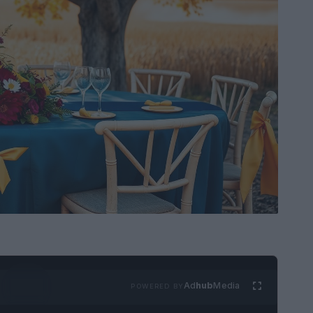
Ad
hub
Media
POWERED BY