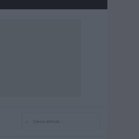
⌕
Cerca