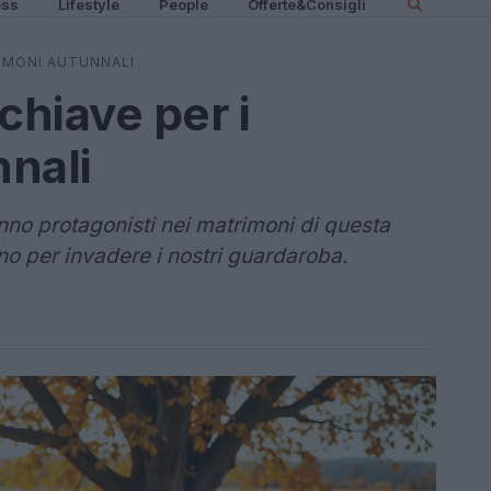
ess
Lifestyle
People
Offerte&Consigli
RIMONI AUTUNNALI
 chiave per i
nali
nno protagonisti nei matrimoni di questa
nno per invadere i nostri guardaroba.