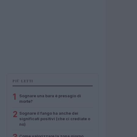
PIÙ LETTI
1
Sognare una bara è presagio di
morte?
2
Sognare il fango ha anche dei
significati positivi (che ci crediate o
no)
Come valorizzare la zona giorno