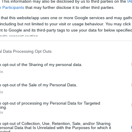
. This information may also be disclosed by us to third parties on the
IA
Participants
that may further disclose it to other third parties.
 that this website/app uses one or more Google services and may gath
including but not limited to your visit or usage behaviour. You may click 
 to Google and its third-party tags to use your data for below specifi
ogle consent section.
l Data Processing Opt Outs
o opt-out of the Sharing of my personal data.
In
canta
o opt-out of the Sale of my Personal Data.
In
nista indiscusso della stagione. Questo blu
to opt-out of processing my Personal Data for Targeted
e sfilate couture di grandi nomi come Valentino
ing.
In
u tessuti pregiati come duchesse, satin e crepe.
o opt-out of Collection, Use, Retention, Sale, and/or Sharing
 abiti midi e long dress, adattandosi a diverse
ersonal Data that Is Unrelated with the Purposes for which it
lected.