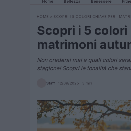
Home
Bellezza
Benessere
Fitn
HOME
»
SCOPRI I 5 COLORI CHIAVE PER I MAT
Scopri i 5 colori
matrimoni autun
Non crederai mai a quali colori sara
stagione! Scopri le tonalità che sta
Staff
·
12/09/2025
· 3 min