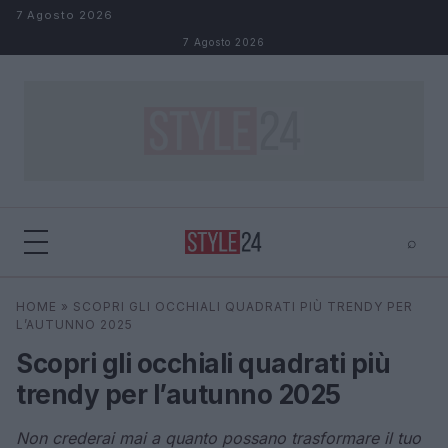
Salta al contenuto
7 Agosto 2026
7 Agosto 2026
⌕
×
⌕
HOME
»
SCOPRI GLI OCCHIALI QUADRATI PIÙ TRENDY PER
Cerca
L’AUTUNNO 2025
Scopri gli occhiali quadrati più
trendy per l’autunno 2025
Non crederai mai a quanto possano trasformare il tuo