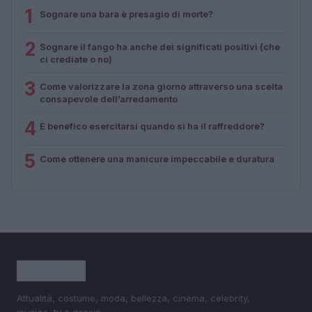
1
Sognare una bara è presagio di morte?
2
Sognare il fango ha anche dei significati positivi (che
ci crediate o no)
3
Come valorizzare la zona giorno attraverso una scelta
consapevole dell’arredamento
4
È benefico esercitarsi quando si ha il raffreddore?
5
Come ottenere una manicure impeccabile e duratura
Attualità, costume, moda, bellezza, cinema, celebrity,
musica, tv e gossip.