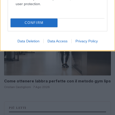
user protection.
BELLEZZA
CONFIRM
Data Deletion
Data Access
Privacy Policy
Come ottenere labbra perfette con il metodo gym lips
Cristian Castiglioni · 7 Ago 2026
PIÙ LETTI