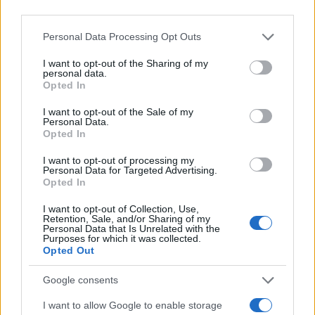
third parties.
Please note that this website/app uses one or more Google
Personal Data Processing Opt Outs
services and may gather and store information including but
not limited to your visit or usage behaviour. You may click to
I want to opt-out of the Sharing of my
personal data.
grant or deny consent to Google and its third-party tags to
Opted In
use your data for below specified purposes in below Google
consent section.
I want to opt-out of the Sale of my
Continua a leggere
Personal Data.
Opted In
LIFESTYLE
I want to opt-out of processing my
Personal Data for Targeted Advertising.
Opted In
I want to opt-out of Collection, Use,
Retention, Sale, and/or Sharing of my
Personal Data that Is Unrelated with the
Purposes for which it was collected.
Opted Out
Google consents
I want to allow Google to enable storage