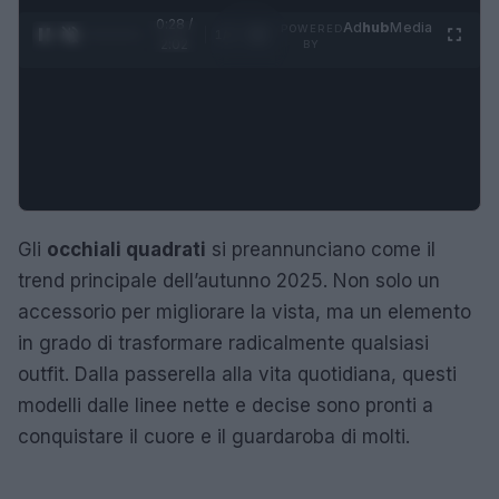
0:29 /
Ad
hub
Media
POWERED
1
/
4
2:02
BY
Gli
occhiali quadrati
si preannunciano come il
trend principale dell’autunno 2025. Non solo un
accessorio per migliorare la vista, ma un elemento
in grado di trasformare radicalmente qualsiasi
outfit. Dalla passerella alla vita quotidiana, questi
modelli dalle linee nette e decise sono pronti a
conquistare il cuore e il guardaroba di molti.