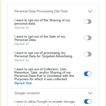
third parties.
Please note that this website/app uses one or more Google
Personal Data Processing Opt Outs
services and may gather and store information including but
not limited to your visit or usage behaviour. You may click to
I want to opt-out of the Sharing of my
personal data.
grant or deny consent to Google and its third-party tags to
Continua a leggere
Opted In
use your data for below specified purposes in below Google
consent section.
I want to opt-out of the Sale of my
SALUTE
Personal Data.
Opted In
I want to opt-out of processing my
Personal Data for Targeted Advertising.
Opted In
I want to opt-out of Collection, Use,
Retention, Sale, and/or Sharing of my
Personal Data that Is Unrelated with the
Purposes for which it was collected.
Opted Out
Google consents
I want to allow Google to enable storage
Ozono e caldo urbano: difendere pelle e vie