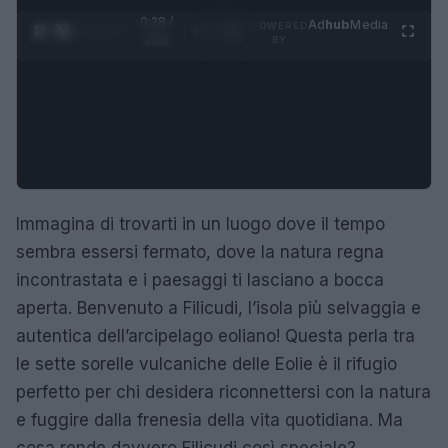
0:29 /
Ad
hub
Media
POWERED
1
/
4
2:02
BY
Immagina di trovarti in un luogo dove il tempo
sembra essersi fermato, dove la natura regna
incontrastata e i paesaggi ti lasciano a bocca
aperta. Benvenuto a Filicudi, l’isola più selvaggia e
autentica dell’arcipelago eoliano! Questa perla tra
le sette sorelle vulcaniche delle Eolie è il rifugio
perfetto per chi desidera riconnettersi con la natura
e fuggire dalla frenesia della vita quotidiana. Ma
cosa rende davvero Filicudi così speciale?