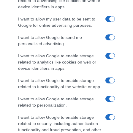
related to advertising like cookies on web or
respiratorie
device identifiers in apps.
Beatrice Bonaventura · 9 Ago 2026
I want to allow my user data to be sent to
SALUTE
Google for online advertising purposes.
I want to allow Google to send me
personalized advertising.
I want to allow Google to enable storage
related to analytics like cookies on web or
device identifiers in apps.
I want to allow Google to enable storage
related to functionality of the website or app.
I want to allow Google to enable storage
related to personalization.
Piano anti-caldo: idratazione smart, outfit freschi e
segnali d’allarme
I want to allow Google to enable storage
Matteo Pellegrino · 9 Ago 2026
related to security, including authentication
functionality and fraud prevention, and other
LIFESTYLE