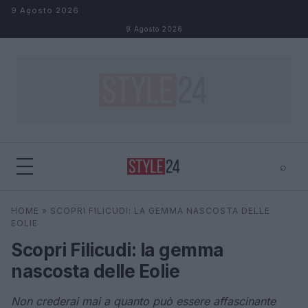
Salta al contenuto
9 Agosto 2026
9 Agosto 2026
⌕
×
⌕
HOME
»
SCOPRI FILICUDI: LA GEMMA NASCOSTA DELLE
Cerca
EOLIE
Scopri Filicudi: la gemma
nascosta delle Eolie
Non crederai mai a quanto può essere affascinante