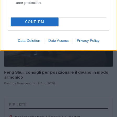
user protection.
CONFIRM
Data Deletion
Data Access
Privacy Policy
Feng Shui: consigli per posizionare il divano in modo
armonico
Beatrice Bonaventura · 9 Ago 2026
PIÙ LETTI
Sognare una bara è presagio di morte?