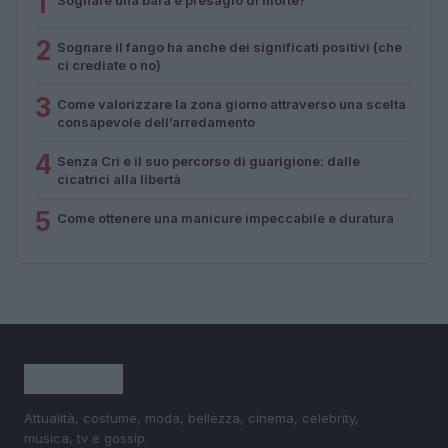
1
2
Sognare il fango ha anche dei significati positivi (che
ci crediate o no)
3
Come valorizzare la zona giorno attraverso una scelta
consapevole dell’arredamento
4
Senza Cri e il suo percorso di guarigione: dalle
cicatrici alla libertà
5
Come ottenere una manicure impeccabile e duratura
Attualità, costume, moda, bellezza, cinema, celebrity,
musica, tv e gossip.