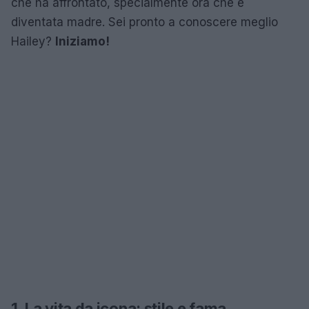
che ha affrontato, specialmente ora che è
diventata madre. Sei pronto a conoscere meglio
Hailey?
Iniziamo!
1. La vita da icona: stile e fama