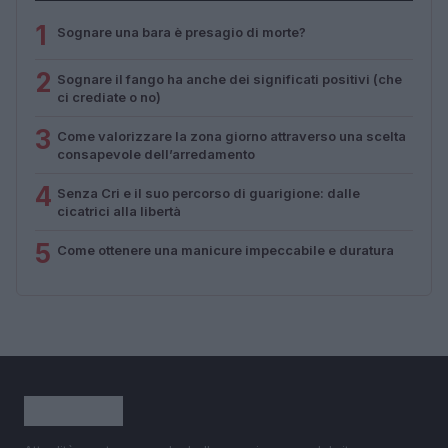
1
Sognare una bara è presagio di morte?
2
Sognare il fango ha anche dei significati positivi (che
ci crediate o no)
3
Come valorizzare la zona giorno attraverso una scelta
consapevole dell’arredamento
4
Senza Cri e il suo percorso di guarigione: dalle
cicatrici alla libertà
5
Come ottenere una manicure impeccabile e duratura