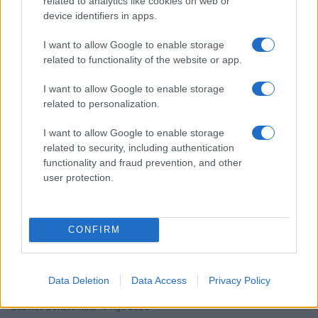
related to analytics like cookies on web or
device identifiers in apps.
Scopri Noto: guida alla città barocca più elegante della
Sicilia
I want to allow Google to enable storage
Matteo Pellegrino · 9 Ago 2026
related to functionality of the website or app.
BENESSERE
I want to allow Google to enable storage
related to personalization.
I want to allow Google to enable storage
related to security, including authentication
functionality and fraud prevention, and other
user protection.
CONFIRM
Scopri Terme De Montel: il più grande parco termale
Data Deletion
Data Access
Privacy Policy
urbano d’Europa
Beatrice Bonaventura · 9 Ago 2026