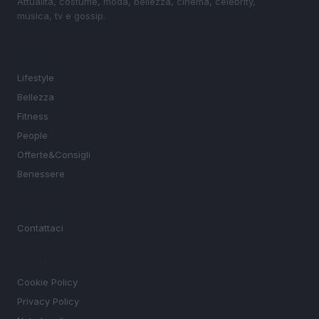
Attualità, costume, moda, bellezza, cinema, celebrity,
musica, tv e gossip.
SEZIONI
Lifestyle
Bellezza
Fitness
People
Offerte&Consigli
Benessere
MAGAZINE
Contattaci
LEGALE
Cookie Policy
Privacy Policy