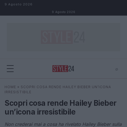
Salta al contenuto
9 Agosto 2026
9 Agosto 2026
⌕
×
⌕
HOME
»
SCOPRI COSA RENDE HAILEY BIEBER UN’ICONA
Cerca
IRRESISTIBILE
Scopri cosa rende Hailey Bieber
un’icona irresistibile
Non crederai mai a cosa ha rivelato Hailey Bieber sulla