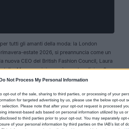
er tutti gli amanti della moda: la London
primavera-estate 2026, si preannuncia come un
 la nuova CEO del British Fashion Council, Laura
e stelle. Ma cosa ci riserverà questa edizione?
i della London Fashion Week, con un’attenzione
Do Not Process My Personal Information
 e al supporto dei designer. Preparati, perché ci
to opt-out of the sale, sharing to third parties, or processing of your per
e pulsante della creatività londinese!
formation for targeted advertising by us, please use the below opt-out s
r selection. Please note that after your opt-out request is processed y
eing interest-based ads based on personal information utilized by us or
disclosed to third parties prior to your opt-out. You may separately opt-
losure of your personal information by third parties on the IAB’s list of