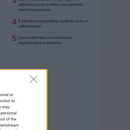
3
attraverso una scelta consapevole
dell’arredamento
4
È benefico esercitarsi quando si ha il
raffreddore?
5
Come ottenere una manicure
impeccabile e duratura
sonal or
ection to
ou may
 personal
out of the
 downstream