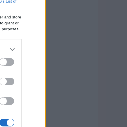
B’s List of
er and store
to grant or
ed purposes