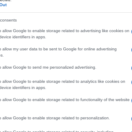
to qui: i giovani designer avranno un’importante
Out
NewGen, che continua a sostenerli presso 180
 ci sono Oscar Ouyang e Pauline Dujancourt, che
consents
o allow Google to enable storage related to advertising like cookies on
evice identifiers in apps.
es, il designer che ha conquistato il pubblico
o allow my user data to be sent to Google for online advertising
sfilerà per la prima volta a settembre! Questo
s.
 per Ives, ma rappresenta anche un passo
to allow Google to send me personalized advertising.
orto delle cause sociali nel mondo della moda.
e significativo questo momento!
o allow Google to enable storage related to analytics like cookies on
evice identifiers in apps.
nti imperdibili
o allow Google to enable storage related to functionality of the website
nto spettacolare intitolato The London Issue,
o allow Google to enable storage related to personalization.
a 360 gradi. Immagina un mix di immagini
ra unica che trasformerà la passerella in un vero
o allow Google to enable storage related to security, including