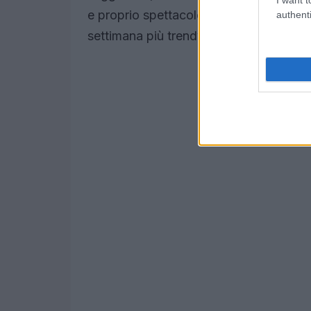
e proprio spettacolo. Questo è solo un 
authenti
settimana più trendy dell’anno! Sei pr