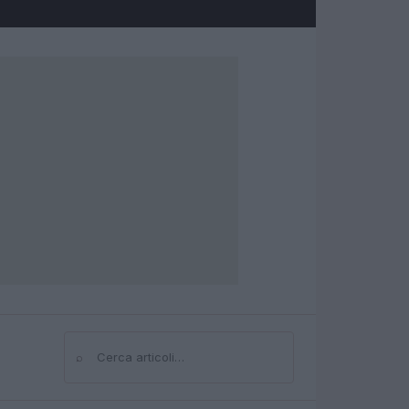
⌕
Cerca