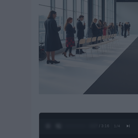
0:28 / 3:16
1
/
4