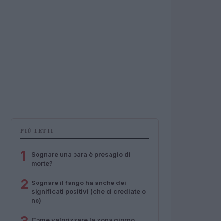
PIÙ LETTI
1
Sognare una bara è presagio di
morte?
2
Sognare il fango ha anche dei
significati positivi (che ci crediate o
no)
Come valorizzare la zona giorno