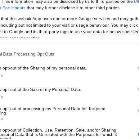
. This information may also be disclosed by us to third parties on the
IA
Participants
that may further disclose it to other third parties.
 that this website/app uses one or more Google services and may gath
including but not limited to your visit or usage behaviour. You may click 
 to Google and its third-party tags to use your data for below specifi
ogle consent section.
l Data Processing Opt Outs
o opt-out of the Sharing of my personal data.
In
o opt-out of the Sale of my Personal Data.
In
to opt-out of processing my Personal Data for Targeted
i illustri come Harris Reed e Simone Rocha, che
ing.
In
lezioni pronte a stupire. E non dimenticare:
o opt-out of Collection, Use, Retention, Sale, and/or Sharing
ow imperdibile che dovrà assolutamente trovare
ersonal Data that Is Unrelated with the Purposes for which it
lected.