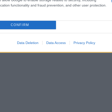
assaggio di ciò che ci aspetta durante la
cation functionality and fraud prevention, and other user protection.
onto a vivere questa emozione?
CONFIRM
Data Deletion
Data Access
Privacy Policy