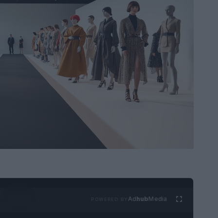
Ad
hub
Media
POWERED BY