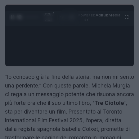
0:29 /
Ad
hub
Media
POWERED
1
/
4
2:02
BY
“Io conosco già la fine della storia, ma non mi sento
una perdente.” Con queste parole, Michela Murgia
ci regala un messaggio potente che risuona ancora
più forte ora che il suo ultimo libro,
‘Tre Ciotole’
,
sta per diventare un film. Presentato al Toronto
International Film Festival 2025, l’opera, diretta
dalla regista spagnola Isabelle Coixet, promette di
trasformare le pagine del romanzo in immagini