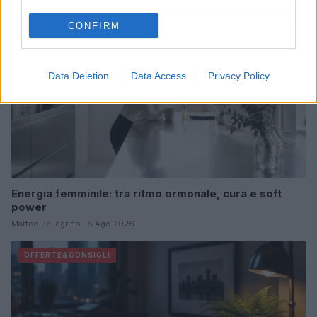
CONFIRM
Data Deletion
Data Access
Privacy Policy
Energia femminile: tra ritmo ormonale, cura e soft
power
Matteo Pellegrino · 6 Ago 2026
OFFERTE&CONSIGLI