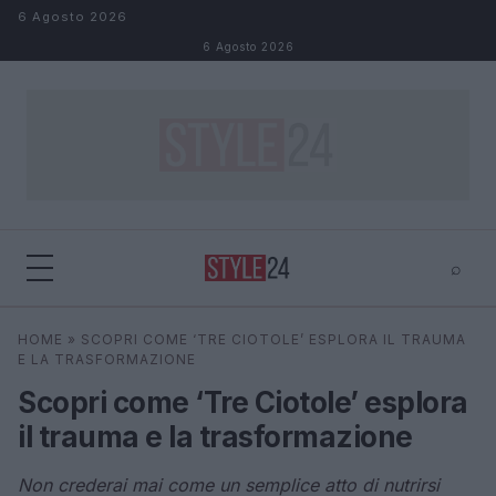
Salta al contenuto
6 Agosto 2026
6 Agosto 2026
⌕
×
⌕
HOME
»
SCOPRI COME ‘TRE CIOTOLE’ ESPLORA IL TRAUMA
Cerca
E LA TRASFORMAZIONE
Scopri come ‘Tre Ciotole’ esplora
il trauma e la trasformazione
Non crederai mai come un semplice atto di nutrirsi