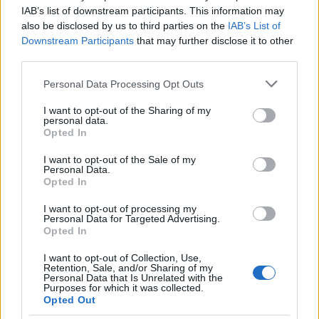
IAB’s list of downstream participants. This information may
also be disclosed by us to third parties on the
IAB’s List of
Downstream Participants
that may further disclose it to other
third parties.
Please note that this website/app uses one or more Google
Personal Data Processing Opt Outs
services and may gather and store information including but
not limited to your visit or usage behaviour. You may click to
I want to opt-out of the Sharing of my
personal data.
grant or deny consent to Google and its third-party tags to
Opted In
use your data for below specified purposes in below Google
consent section.
I want to opt-out of the Sale of my
Personal Data.
Opted In
Continua a leggere
I want to opt-out of processing my
Personal Data for Targeted Advertising.
OFFERTE&CONSIGLI
Opted In
I want to opt-out of Collection, Use,
Retention, Sale, and/or Sharing of my
Personal Data that Is Unrelated with the
Purposes for which it was collected.
Opted Out