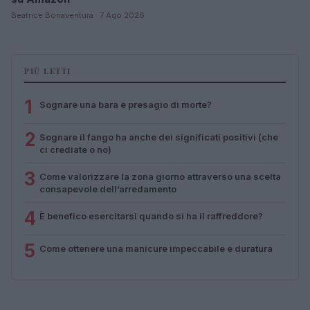
Beatrice Bonaventura · 7 Ago 2026
PIÙ LETTI
1
Sognare una bara è presagio di morte?
2
Sognare il fango ha anche dei significati positivi (che
ci crediate o no)
3
Come valorizzare la zona giorno attraverso una scelta
consapevole dell’arredamento
4
È benefico esercitarsi quando si ha il raffreddore?
5
Come ottenere una manicure impeccabile e duratura