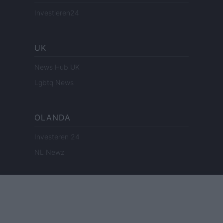
Investieren24
UK
News Hub UK
Lgbtq News
OLANDA
Investeren 24
NL Newz