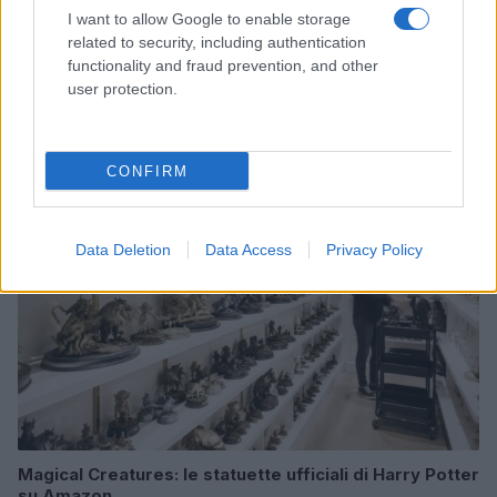
I want to allow Google to enable storage
related to security, including authentication
functionality and fraud prevention, and other
Zalando Visionary Award: INSTITUTION di Galib
Gassanoff vince a Copenhagen
user protection.
Cristian Castiglioni · 7 Ago 2026
OFFERTE&CONSIGLI
CONFIRM
Data Deletion
Data Access
Privacy Policy
Magical Creatures: le statuette ufficiali di Harry Potter
su Amazon