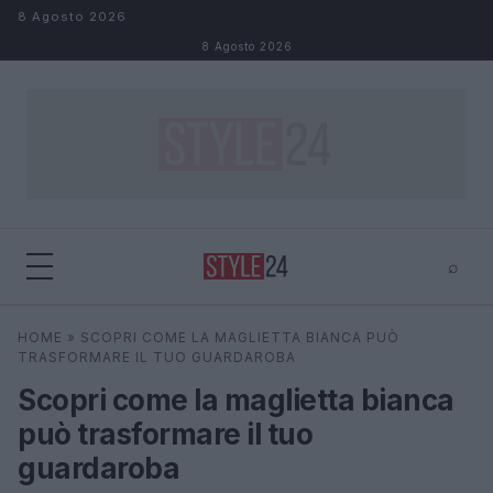
Salta al contenuto
8 Agosto 2026
8 Agosto 2026
⌕
×
⌕
HOME
»
SCOPRI COME LA MAGLIETTA BIANCA PUÒ
Cerca
TRASFORMARE IL TUO GUARDAROBA
Scopri come la maglietta bianca
può trasformare il tuo
guardaroba