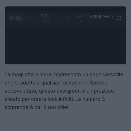
0:29 /
Ad
hub
Media
POWERED
1
/
4
3:16
BY
La maglietta bianca rappresenta un capo versatile
che si adatta a qualsiasi occasione. Spesso
sottovalutato, questo evergreen è un prezioso
alleato per creare look infiniti. La numero 3
sorprenderà per il suo stile!