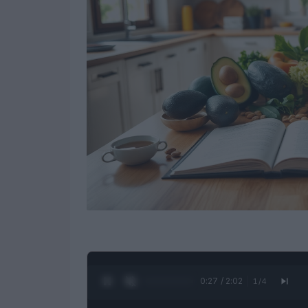
0:28 / 2:02
1
/
4