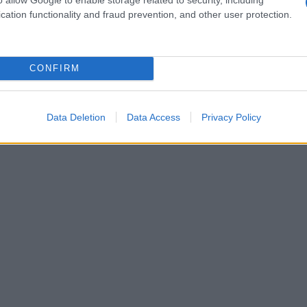
ito una fame insaziabile e i sintomi del
cation functionality and fraud prevention, and other user protection.
esta e stanchezza. Ma poi, come per magia, tutto
inciato a sentire un’energia nuova e una
CONFIRM
.
È incredibile come il corpo si adatti a nuovi
sbloccato una situazione che sembrava
Data Deletion
Data Access
Privacy Policy