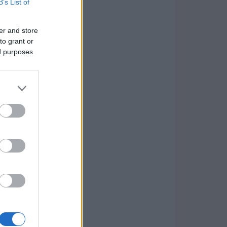
B’s List of
er and store
to grant or
ed purposes