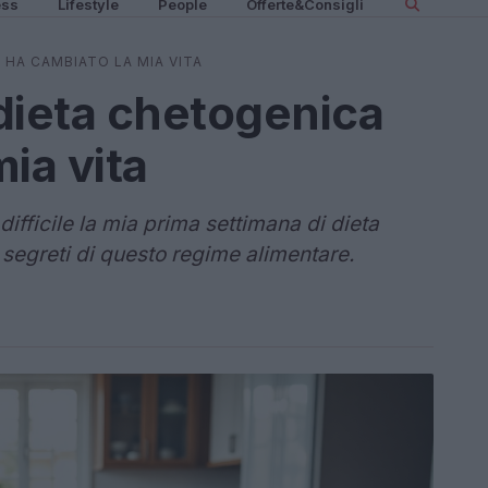
ess
Lifestyle
People
Offerte&Consigli
 HA CAMBIATO LA MIA VITA
dieta chetogenica
ia vita
ifficile la mia prima settimana di dieta
i segreti di questo regime alimentare.