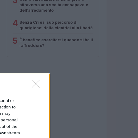
3
attraverso una scelta consapevole
dell’arredamento
4
Senza Cri e il suo percorso di
guarigione: dalle cicatrici alla libertà
5
È benefico esercitarsi quando si ha il
raffreddore?
sonal or
ection to
ou may
 personal
out of the
 downstream