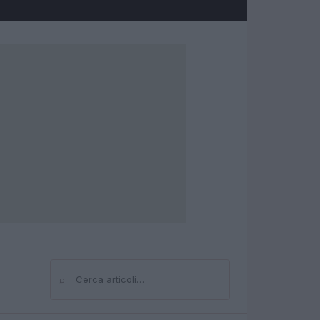
⌕
Cerca