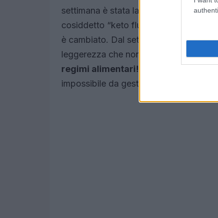
settimana è stata la più dura: ho avvert
authenti
cosiddetto “keto flu”, tra cui mal di t
è cambiato. Dal settimo giorno, ho com
leggerezza che non provavo da tempo
regimi alimentari!
La chetogenica ha 
impossibile da gestire.