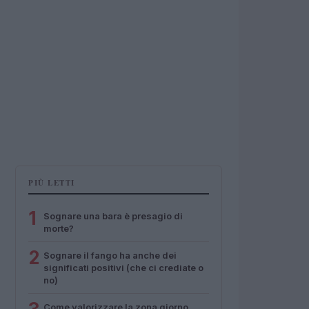
PIÙ LETTI
1
Sognare una bara è presagio di
morte?
2
Sognare il fango ha anche dei
significati positivi (che ci crediate o
no)
Come valorizzare la zona giorno