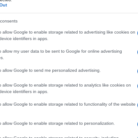
sia solo un’altra tendenza alimentare del
Out
rapia dietetica ben studiata, utilizzata da oltre
attaria. La chetogenica non è semplicemente un
consents
o scientifico che ha dimostrato di apportare
o allow Google to enable storage related to advertising like cookies on
evice identifiers in apps.
clinici.
Ma cosa la rende così speciale?
o allow my user data to be sent to Google for online advertising
a è la drastica riduzione dei carboidrati,
s.
i e una moderata assunzione di proteine.
to allow Google to send me personalized advertising.
tato metabolico chiamato chetosi, in cui i grassi
ia. È sorprendente come una semplice modifica
o allow Google to enable storage related to analytics like cookies on
evice identifiers in apps.
enzare il nostro metabolismo e, di conseguenza,
o allow Google to enable storage related to functionality of the website
e successi
o allow Google to enable storage related to personalization.
a, sapevo che sarebbe stata una sfida. La prima
o allow Google to enable storage related to security, including