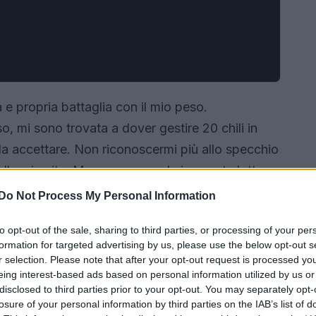
a e propria battaglia con il mio peso.
, mi sono trovata a dover gestire 20 chili in
da accettare. Non riconoscermi più allo specchio
lla mia vita. Ma non sono sola in questa lotta:
nfluenzate da fattori di salute, farmaci e stress
Do Not Process My Personal Information
che ho deciso di prendere in mano la situazione
to opt-out of the sale, sharing to third parties, or processing of your per
prendersi cura di sé attraverso la dieta
formation for targeted advertising by us, please use the below opt-out s
on te la mia esperienza e le informazioni
r selection. Please note that after your opt-out request is processed y
eing interest-based ads based on personal information utilized by us or
mmino, grazie all’aiuto della dott.ssa Giulia
disclosed to third parties prior to your opt-out. You may separately opt-
losure of your personal information by third parties on the IAB’s list of