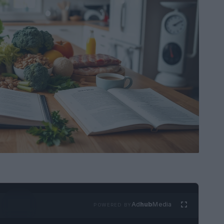
Ad
hub
Media
POWERED BY