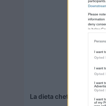
participants
Downstream 
Please note
information 
deny consent
in below Go
Persona
I want t
Opted 
I want t
Opted 
I want 
Advertis
Opted 
La dieta chetogenica: no
I want t
of my P
was col