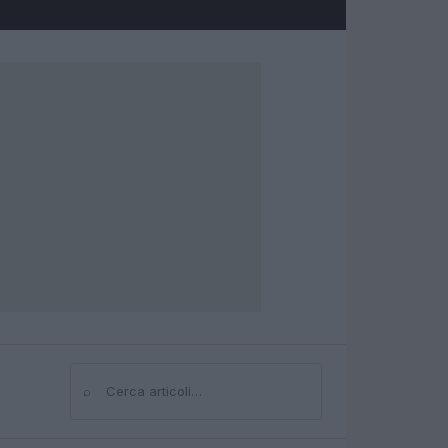
⌕
Cerca