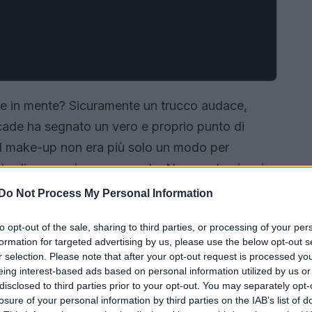
ene in mente? Sicuramente un trucco audace,
cade ha segnato un vero e proprio punto di
il make-up non era più solo un modo per
to di espressione personale. Non crederai mai a
o il trucco moderno e a quali icone abbiano
Do Not Process My Personal Information
to opt-out of the sale, sharing to third parties, or processing of your per
formation for targeted advertising by us, please use the below opt-out s
r selection. Please note that after your opt-out request is processed y
eing interest-based ads based on personal information utilized by us or
disclosed to third parties prior to your opt-out. You may separately opt-
losure of your personal information by third parties on the IAB’s list of