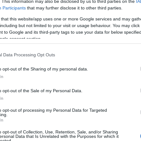
. This information may also be disclosed by us to third parties on the
IA
Participants
that may further disclose it to other third parties.
 that this website/app uses one or more Google services and may gath
including but not limited to your visit or usage behaviour. You may click 
 to Google and its third-party tags to use your data for below specifi
ogle consent section.
l Data Processing Opt Outs
o opt-out of the Sharing of my personal data.
In
to un’epoca
o opt-out of the Sale of my Personal Data.
In
splorare una tavolozza di colori fino ad allora
to opt-out of processing my Personal Data for Targeted
la musica e dalla cultura pop, con figure
ing.
In
a i confini del make-up. Non si trattava più
o opt-out of Collection, Use, Retention, Sale, and/or Sharing
l blu elettrico, il verde smeraldo e l’oro
ersonal Data that Is Unrelated with the Purposes for which it
lected.