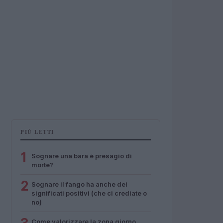
PIÙ LETTI
1
Sognare una bara è presagio di
morte?
2
Sognare il fango ha anche dei
significati positivi (che ci crediate o
no)
Come valorizzare la zona giorno