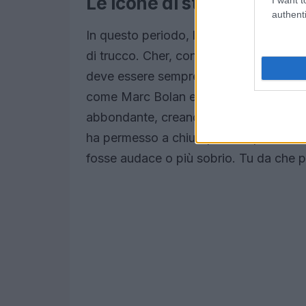
Le icone di stile che hanno
authenti
In questo periodo, le celebrità hanno gi
di trucco. Cher, con il suo look natura
deve essere sempre pesante per essere e
come Marc Bolan e le modelle delle pass
abbondante, creando look scintillanti per
ha permesso a chiunque di esprimere la 
fosse audace o più sobrio. Tu da che pa