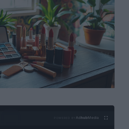
Ad
hub
Media
POWERED BY