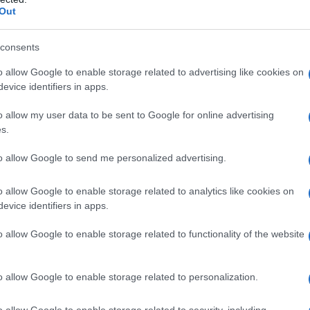
isti. Queste tonalità non erano riservate solo a
Out
u tutto il viso, creando un look che oggi
l’epoca rappresentava una ribellione contro la
consents
 strada con un trucco del genere? È come se
o allow Google to enable storage related to advertising like cookies on
evice identifiers in apps.
o allow my user data to be sent to Google for online advertising
 del celebre concept store Biba, ha lanciato una
s.
e. I suoi prodotti non solo avevano packaging
to allow Google to send me personalized advertising.
 anche colori mai visti prima, come blush e
a un po’? La #4 della sua collezione era un
o allow Google to enable storage related to analytics like cookies on
evice identifiers in apps.
cca aperta! Questo approccio innovativo non ha
matrici, ma ha anche aperto la strada a una
o allow Google to enable storage related to functionality of the website
Chi avrebbe mai pensato che un blush verde
o allow Google to enable storage related to personalization.
o allow Google to enable storage related to security, including