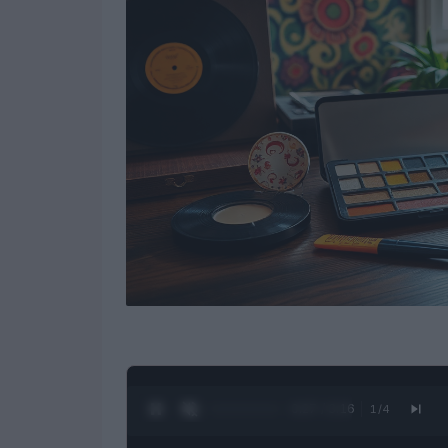
0:28 / 3:16
1
/
4