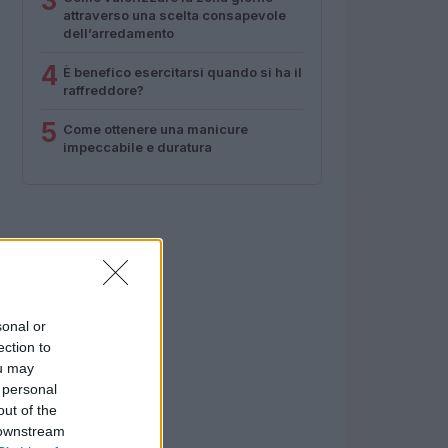
3
attraverso una scelta consapevole
dell’arredamento
4
È benefico esercitarsi quando si ha il
raffreddore?
5
Come ottenere una manicure
impeccabile e duratura
sonal or
ection to
ou may
 personal
out of the
 downstream