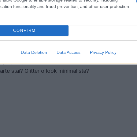
 definito il look
cation functionality and fraud prevention, and other user protection.
ocato un ruolo cruciale nel diffondere nuovi stili
le e luminoso, ha dimostrato che il make-up non
CONFIRM
fficace. Dall’altro lato, le star del glam rock
erelle hanno abbracciato il glitter e il mascara
fetti per la pista da ballo. Questa dualità di stili
Data Deletion
Data Access
Privacy Policy
propria personalità attraverso il trucco, che
rte stai? Glitter o look minimalista?