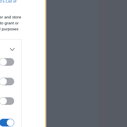
B’s List of
er and store
to grant or
ed purposes