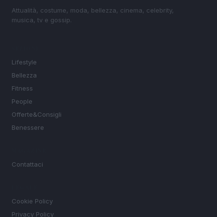
Attualità, costume, moda, bellezza, cinema, celebrity,
musica, tv e gossip.
SEZIONI
Lifestyle
Bellezza
Fitness
People
Offerte&Consigli
Benessere
MAGAZINE
Contattaci
LEGALE
Cookie Policy
Privacy Policy