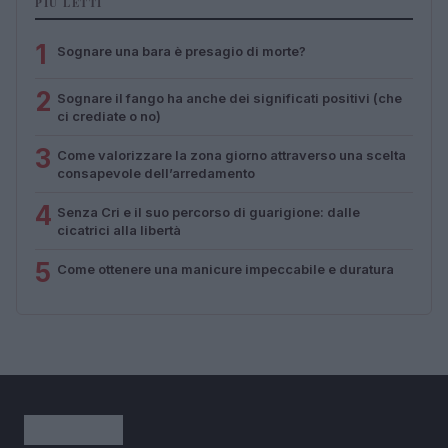
PIÙ LETTI
1
Sognare una bara è presagio di morte?
2
Sognare il fango ha anche dei significati positivi (che
ci crediate o no)
3
Come valorizzare la zona giorno attraverso una scelta
consapevole dell’arredamento
4
Senza Cri e il suo percorso di guarigione: dalle
cicatrici alla libertà
5
Come ottenere una manicure impeccabile e duratura