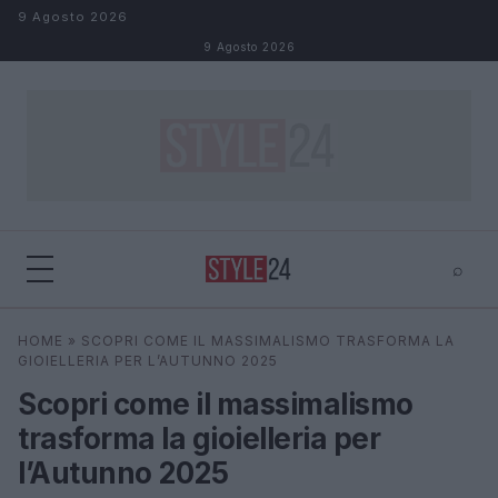
Salta al contenuto
9 Agosto 2026
9 Agosto 2026
⌕
×
⌕
HOME
»
SCOPRI COME IL MASSIMALISMO TRASFORMA LA
Cerca
GIOIELLERIA PER L’AUTUNNO 2025
Scopri come il massimalismo
trasforma la gioielleria per
l’Autunno 2025