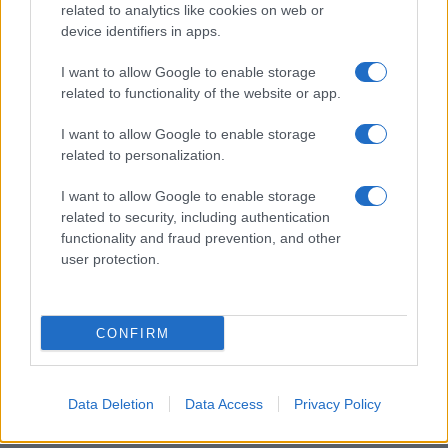
related to analytics like cookies on web or
device identifiers in apps.
Guida step-by-step per un’immagine pubblica
credibile e glam
I want to allow Google to enable storage
Camilla Fiore · 9 Ago 2026
related to functionality of the website or app.
ALIMENTAZIONE
I want to allow Google to enable storage
related to personalization.
I want to allow Google to enable storage
related to security, including authentication
functionality and fraud prevention, and other
user protection.
CONFIRM
Data Deletion
Data Access
Privacy Policy
Nutrienti amici del cervello: omega-3, polifenoli e
vitamine B