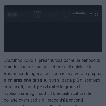
0:29 /
Ad
hub
Media
POWERED
1
/
4
3:16
BY
L’Autunno 2025 si preannuncia come un periodo di
grande innovazione nel settore della gioielleria,
trasformando ogni accessorio in una vera e propria
dichiarazione di stile
. Non si tratta più di semplici
ornamenti, ma di
pezzi unici
in grado di
rivoluzionare ogni outfit. I bracciali scultura, le
collane oversized e gli orecchini pendenti