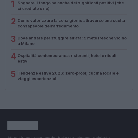
1
Sognare il fango ha anche dei significati positivi (che
ci crediate o no)
2
Come valorizzare la zona giorno attraverso una scelta
consapevole dell’arredamento
3
Dove andare per sfuggire all’afa: 5 mete fresche vicino
a Milano
4
Ospitalità contemporanea: ristoranti, hotel e rituali
estivi
5
Tendenze estive 2026: zero-proof, cucina locale e
viaggi esperienziali
Attualità, costume, moda, bellezza, cinema, celebrity,