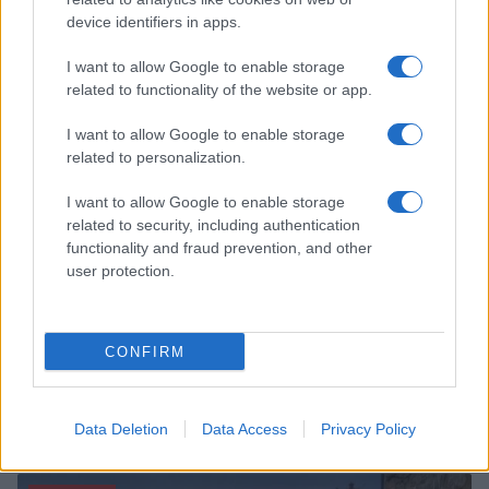
Sri Lanka: itinerari tra spiritualità, architettura e
device identifiers in apps.
spiagge paradisiache
Matteo Pellegrino · 8 Ago 2026
I want to allow Google to enable storage
related to functionality of the website or app.
LIFESTYLE
I want to allow Google to enable storage
related to personalization.
I want to allow Google to enable storage
related to security, including authentication
functionality and fraud prevention, and other
user protection.
CONFIRM
Copenhagen Fashion Week SS27: le novità che stanno
rivoluzionando la moda
Data Deletion
Data Access
Privacy Policy
Cristian Castiglioni · 8 Ago 2026