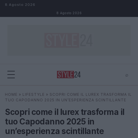
Salta al contenuto
8 Agosto 2026
8 Agosto 2026
⌕
×
⌕
HOME
»
LIFESTYLE
»
SCOPRI COME IL LUREX TRASFORMA IL
Cerca
TUO CAPODANNO 2025 IN UN’ESPERIENZA SCINTILLANTE
Scopri come il lurex trasforma il
tuo Capodanno 2025 in
un’esperienza scintillante