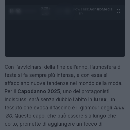
0:29 /
Ad
hub
Media
POWERED
1
/
4
1:47
BY
Con l’avvicinarsi della fine dell’anno, l’atmosfera di
festa si fa sempre più intensa, e con essa si
affacciano nuove tendenze nel mondo della moda.
Per il
Capodanno 2025
, uno dei protagonisti
indiscussi sarà senza dubbio l’abito in
lurex
, un
tessuto che evoca il fascino e il glamour degli
Anni
’80
. Questo capo, che può essere sia lungo che
corto, promette di aggiungere un tocco di