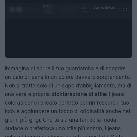
0:29 /
Ad
hub
Media
POWERED
1
/
4
3:16
BY
Immagina di aprire il tuo guardaroba e di scoprire
un paio di jeans in un colore davvero sorprendente.
Non si tratta solo di un capo d’abbigliamento, ma di
una vera e propria
dichiarazione di stile
! I jeans
colorati sono l’alleato perfetto per rinfrescare il tuo
look e aggiungere un tocco di originalità anche nei
giorni più grigi. Che tu sia una fan della moda
audace o preferisca uno stile più sobrio, i jeans
colorati hanno qualcosa da offrire per tutti. Siete