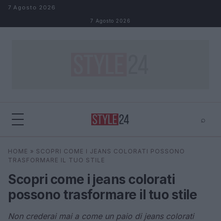
Salta al contenuto
7 Agosto 2026
7 Agosto 2026
⌕
×
⌕
HOME
»
SCOPRI COME I JEANS COLORATI POSSONO
Cerca
TRASFORMARE IL TUO STILE
Scopri come i jeans colorati
possono trasformare il tuo stile
Non crederai mai a come un paio di jeans colorati