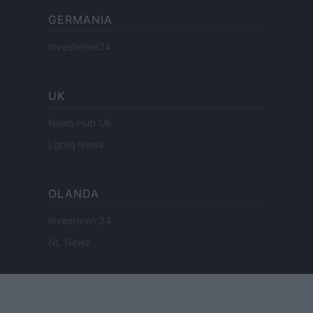
GERMANIA
Investieren24
UK
News Hub UK
Lgbtq News
OLANDA
Investeren 24
NL Newz