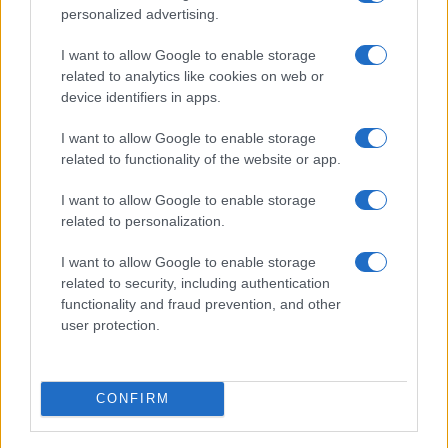
personalized advertising.
I want to allow Google to enable storage
related to analytics like cookies on web or
device identifiers in apps.
Come riconoscere e risolvere i problemi della lavanda
nel tuo giardino
I want to allow Google to enable storage
Beatrice Bonaventura · 6 Ago 2026
related to functionality of the website or app.
BENESSERE
I want to allow Google to enable storage
related to personalization.
I want to allow Google to enable storage
related to security, including authentication
functionality and fraud prevention, and other
user protection.
CONFIRM