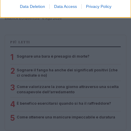
Corsi gratuiti di benessere a Riccione: il programma
Data Deletion
Data Access
Privacy Policy
completo
Beatrice Bonaventura · 6 Ago 2026
PIÙ LETTI
1
Sognare una bara è presagio di morte?
2
Sognare il fango ha anche dei significati positivi (che
ci crediate o no)
3
Come valorizzare la zona giorno attraverso una scelta
consapevole dell’arredamento
4
È benefico esercitarsi quando si ha il raffreddore?
5
Come ottenere una manicure impeccabile e duratura