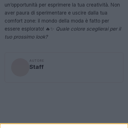
un’opportunità per esprimere la tua creatività. Non
aver paura di sperimentare e uscire dalla tua
comfort zone: il mondo della moda è fatto per
essere esplorato! 🔥✨
Quale colore sceglierai per il
tuo prossimo look?
AUTORE
Staff