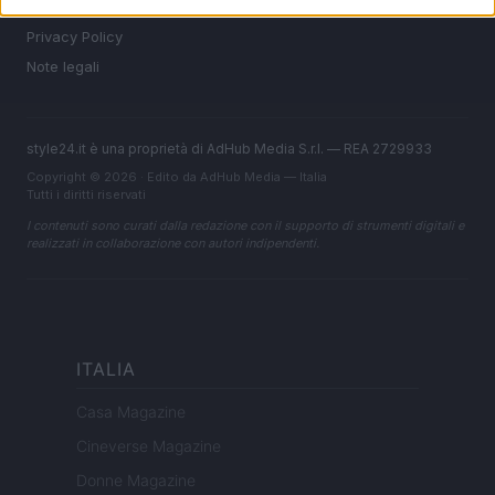
Cookie Policy
Privacy Policy
Note legali
style24.it è una proprietà di AdHub Media S.r.l. — REA 2729933
Copyright © 2026 · Edito da AdHub Media — Italia
Tutti i diritti riservati
I contenuti sono curati dalla redazione con il supporto di strumenti digitali e
realizzati in collaborazione con autori indipendenti.
ITALIA
Casa Magazine
Cineverse Magazine
Donne Magazine