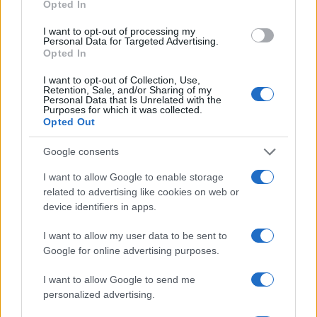
Opted In
I want to opt-out of processing my
PIÙ LETTI
Personal Data for Targeted Advertising.
Opted In
1
Sognare una bara è presagio di morte?
I want to opt-out of Collection, Use,
Retention, Sale, and/or Sharing of my
Personal Data that Is Unrelated with the
2
Sognare il fango ha anche dei significati positivi (che
Purposes for which it was collected.
ci crediate o no)
Opted Out
3
Come valorizzare la zona giorno attraverso una scelta
Google consents
consapevole dell’arredamento
I want to allow Google to enable storage
4
È benefico esercitarsi quando si ha il raffreddore?
related to advertising like cookies on web or
device identifiers in apps.
5
Come ottenere una manicure impeccabile e duratura
I want to allow my user data to be sent to
Google for online advertising purposes.
I want to allow Google to send me
personalized advertising.