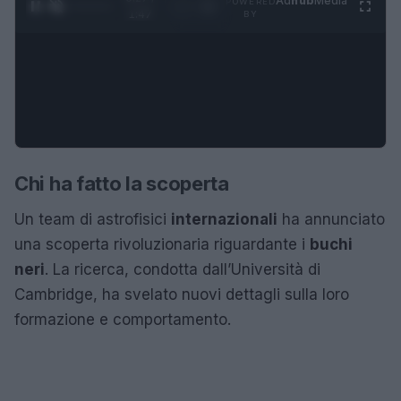
Ad
hub
Media
POWERED
1
/
4
1:47
BY
Chi ha fatto la scoperta
Un team di astrofisici
internazionali
ha annunciato
una scoperta rivoluzionaria riguardante i
buchi
neri
. La ricerca, condotta dall’Università di
Cambridge, ha svelato nuovi dettagli sulla loro
formazione e comportamento.