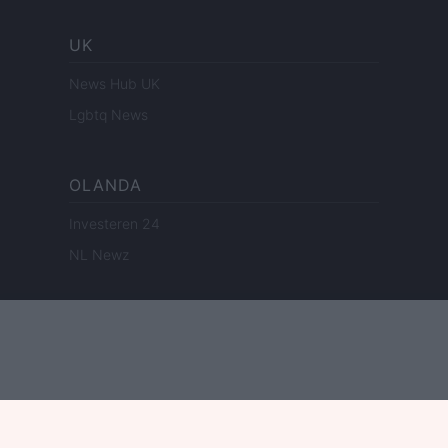
UK
News Hub UK
Lgbtq News
OLANDA
Investeren 24
NL Newz