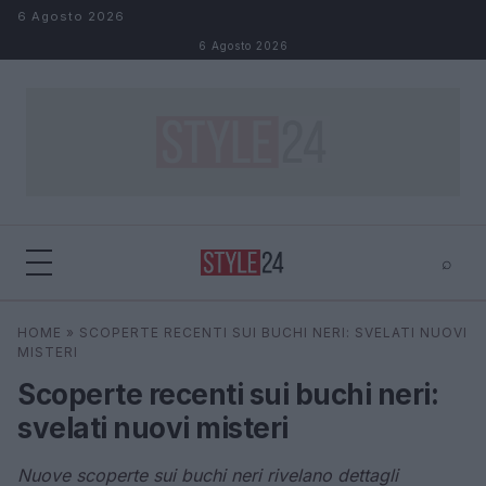
Salta al contenuto
6 Agosto 2026
6 Agosto 2026
⌕
×
⌕
HOME
»
SCOPERTE RECENTI SUI BUCHI NERI: SVELATI NUOVI
Cerca
MISTERI
Scoperte recenti sui buchi neri:
svelati nuovi misteri
Nuove scoperte sui buchi neri rivelano dettagli