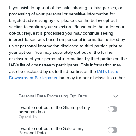
If you wish to opt-out of the sale, sharing to third parties, or
Guida al biondo da supermodel: nuance, balayage e
processing of your personal or sensitive information for
gloss
targeted advertising by us, please use the below opt-out
Cristian Castiglioni · 6 Ago 2026
section to confirm your selection. Please note that after your
opt-out request is processed you may continue seeing
BELLEZZA
interest-based ads based on personal information utilized by
us or personal information disclosed to third parties prior to
your opt-out. You may separately opt-out of the further
disclosure of your personal information by third parties on the
IAB’s list of downstream participants. This information may
also be disclosed by us to third parties on the
IAB’s List of
Downstream Participants
that may further disclose it to other
third parties.
Please note that this website/app uses one or more Google
Personal Data Processing Opt Outs
services and may gather and store information including but
not limited to your visit or usage behaviour. You may click to
I want to opt-out of the Sharing of my
personal data.
grant or deny consent to Google and its third-party tags to
Opted In
Capsule di profumi retrò rivisitati: metodo e layering
use your data for below specified purposes in below Google
consent section.
Camilla Fiore · 6 Ago 2026
I want to opt-out of the Sale of my
Personal Data.