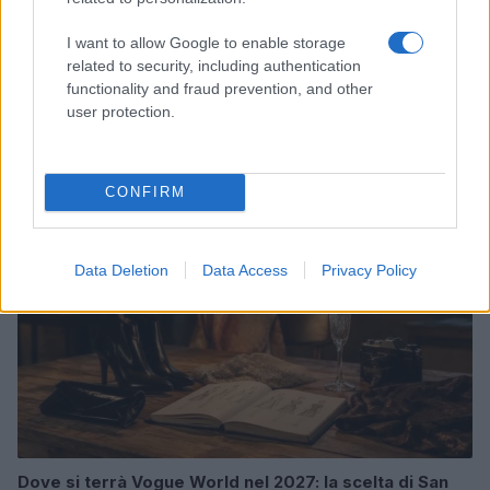
I want to allow Google to enable storage
related to security, including authentication
Magna Pars Milano: un’esperienza olfattiva unica in un
functionality and fraud prevention, and other
ex stabilimento di profumi
user protection.
Matteo Pellegrino · 7 Ago 2026
LIFESTYLE
CONFIRM
Data Deletion
Data Access
Privacy Policy
Dove si terrà Vogue World nel 2027: la scelta di San