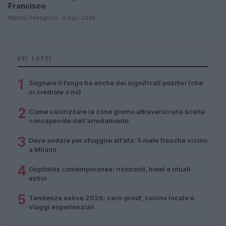
Francisco
Matteo Pellegrino · 6 Ago 2026
PIÙ LETTI
1
Sognare il fango ha anche dei significati positivi (che
ci crediate o no)
2
Come valorizzare la zona giorno attraverso una scelta
consapevole dell’arredamento
3
Dove andare per sfuggire all’afa: 5 mete fresche vicino
a Milano
4
Ospitalità contemporanea: ristoranti, hotel e rituali
estivi
5
Tendenze estive 2026: zero-proof, cucina locale e
viaggi esperienziali