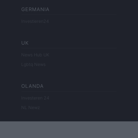
GERMANIA
Investieren24
UK
News Hub UK
Lgbtq News
OLANDA
Investeren 24
NL Newz