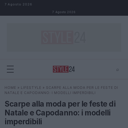
Salta al contenuto
7 Agosto 2026
7 Agosto 2026
⌕
×
⌕
HOME
»
LIFESTYLE
»
SCARPE ALLA MODA PER LE FESTE DI
Cerca
NATALE E CAPODANNO: I MODELLI IMPERDIBILI
Scarpe alla moda per le feste di
Natale e Capodanno: i modelli
imperdibili