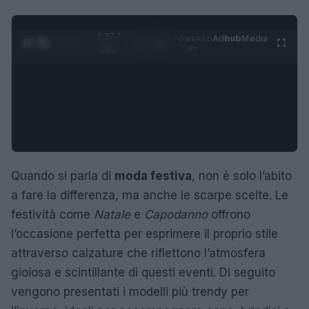
0:28 /
Ad
hub
Media
POWERED
1
/
4
2:02
BY
Quando si parla di
moda festiva
, non è solo l’abito
a fare la differenza, ma anche le scarpe scelte. Le
festività come
Natale
e
Capodanno
offrono
l’occasione perfetta per esprimere il proprio stile
attraverso calzature che riflettono l’atmosfera
gioiosa e scintillante di questi eventi. Di seguito
vengono presentati i modelli più trendy per