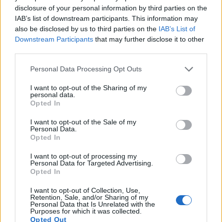
disclosure of your personal information by third parties on the
IAB’s list of downstream participants. This information may
also be disclosed by us to third parties on the
IAB’s List of
Downstream Participants
that may further disclose it to other
third parties.
Please note that this website/app uses one or more Google
Personal Data Processing Opt Outs
services and may gather and store information including but
not limited to your visit or usage behaviour. You may click to
I want to opt-out of the Sharing of my
personal data.
grant or deny consent to Google and its third-party tags to
Opted In
use your data for below specified purposes in below Google
consent section.
I want to opt-out of the Sale of my
Personal Data.
Continua a leggere
Opted In
I want to opt-out of processing my
Personal Data for Targeted Advertising.
LIFESTYLE
Opted In
I want to opt-out of Collection, Use,
Retention, Sale, and/or Sharing of my
Personal Data that Is Unrelated with the
Purposes for which it was collected.
Opted Out