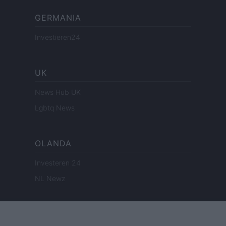
GERMANIA
Investieren24
UK
News Hub UK
Lgbtq News
OLANDA
Investeren 24
NL Newz