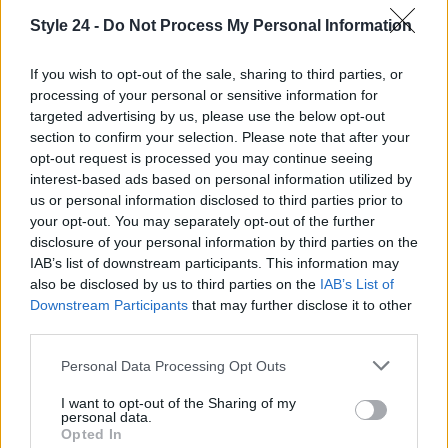
colleghi, Parker evidenzia che il vero successo si
Style 24 -
Do Not Process My Personal Information
misura anche nella capacità di rimanere connessi
alle proprie radici e ai propri affetti.
If you wish to opt-out of the sale, sharing to third parties, or
processing of your personal or sensitive information for
“`
targeted advertising by us, please use the below opt-out
section to confirm your selection. Please note that after your
opt-out request is processed you may continue seeing
interest-based ads based on personal information utilized by
AUTORE
us or personal information disclosed to third parties prior to
Staff
your opt-out. You may separately opt-out of the further
disclosure of your personal information by third parties on the
IAB’s list of downstream participants. This information may
also be disclosed by us to third parties on the
IAB’s List of
Downstream Participants
that may further disclose it to other
third parties.
Please note that this website/app uses one or more Google
Personal Data Processing Opt Outs
services and may gather and store information including but
not limited to your visit or usage behaviour. You may click to
I want to opt-out of the Sharing of my
personal data.
grant or deny consent to Google and its third-party tags to
Opted In
use your data for below specified purposes in below Google