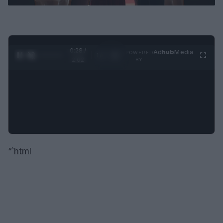
0:29 /
Ad
hub
Media
POWERED
1
/
4
2:02
BY
“`html