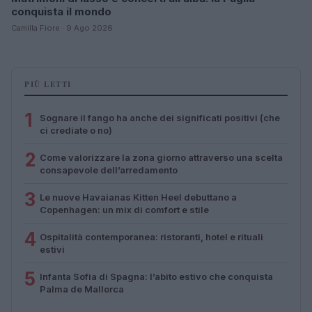
conquista il mondo
Camilla Fiore · 9 Ago 2026
PIÙ LETTI
1
Sognare il fango ha anche dei significati positivi (che
ci crediate o no)
2
Come valorizzare la zona giorno attraverso una scelta
consapevole dell’arredamento
3
Le nuove Havaianas Kitten Heel debuttano a
Copenhagen: un mix di comfort e stile
4
Ospitalità contemporanea: ristoranti, hotel e rituali
estivi
5
Infanta Sofia di Spagna: l’abito estivo che conquista
Palma de Mallorca