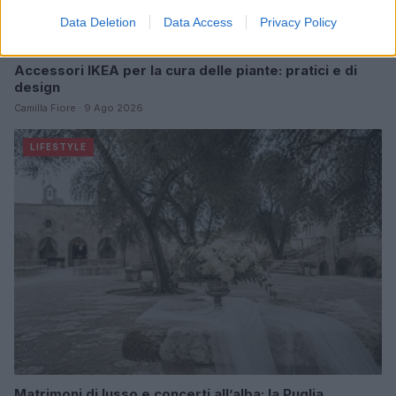
Data Deletion
Data Access
Privacy Policy
Accessori IKEA per la cura delle piante: pratici e di
design
Camilla Fiore · 9 Ago 2026
LIFESTYLE
Matrimoni di lusso e concerti all’alba: la Puglia