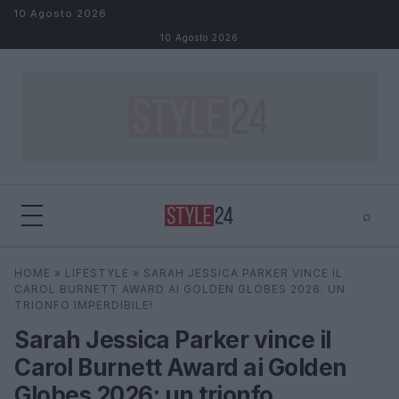
Salta al contenuto
10 Agosto 2026
10 Agosto 2026
⌕
×
⌕
HOME
»
LIFESTYLE
»
SARAH JESSICA PARKER VINCE IL
Cerca
CAROL BURNETT AWARD AI GOLDEN GLOBES 2026: UN
TRIONFO IMPERDIBILE!
Sarah Jessica Parker vince il
Carol Burnett Award ai Golden
Globes 2026: un trionfo