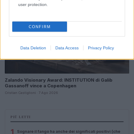
user protection.
CONFIRM
Data Deletion
Data Access
Privacy Policy
Zalando Visionary Award: INSTITUTION di Galib
Gassanoff vince a Copenhagen
Cristian Castiglioni · 7 Ago 2026
PIÙ LETTI
1
Sognare il fango ha anche dei significati positivi (che