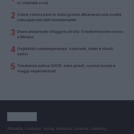
ci crediate o no)
2
Come valorizzare la zona giorno attraverso una scelta
consapevole dell’arredamento
3
Dove andare per sfuggire all’afa: 5 mete fresche vicino
a Milano
4
Ospitalità contemporanea: ristoranti, hotel e rituali
estivi
5
Tendenze estive 2026: zero-proof, cucina locale e
viaggi esperienziali
Attualità, costume, moda, bellezza, cinema, celebrity,