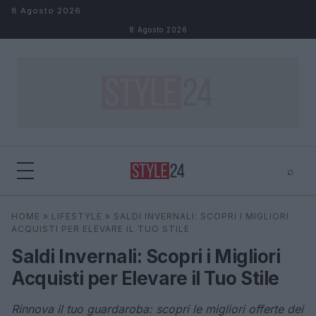
Salta al contenuto
8 Agosto 2026
8 Agosto 2026
⌕
×
⌕
HOME
»
LIFESTYLE
»
SALDI INVERNALI: SCOPRI I MIGLIORI
Cerca
ACQUISTI PER ELEVARE IL TUO STILE
Saldi Invernali: Scopri i Migliori
Acquisti per Elevare il Tuo Stile
Rinnova il tuo guardaroba: scopri le migliori offerte dei