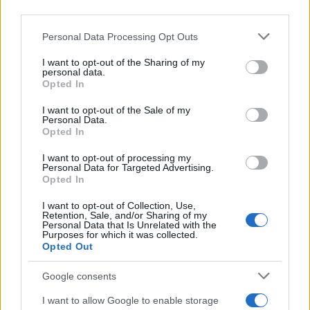
third parties.
Please note that this website/app uses one or more Google
Personal Data Processing Opt Outs
services and may gather and store information including but
not limited to your visit or usage behaviour. You may click to
I want to opt-out of the Sharing of my
Continua a leggere
personal data.
grant or deny consent to Google and its third-party tags to
Opted In
use your data for below specified purposes in below Google
consent section.
LIFESTYLE
I want to opt-out of the Sale of my
Personal Data.
Opted In
I want to opt-out of processing my
Personal Data for Targeted Advertising.
Opted In
I want to opt-out of Collection, Use,
Retention, Sale, and/or Sharing of my
Personal Data that Is Unrelated with the
Purposes for which it was collected.
Opted Out
Google consents
Copenhagen Fashion Week SS27: le novità che stanno
I want to allow Google to enable storage