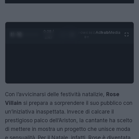
0:29 /
Ad
hub
Media
POWERED
1
/
4
1:47
BY
Con l’avvicinarsi delle festività natalizie,
Rose
Villain
si prepara a sorprendere il suo pubblico con
un’iniziativa inaspettata. Invece di calcare il
prestigioso palco dell’Ariston, la cantante ha scelto
di mettere in mostra un progetto che unisce moda
e sensualità. Per il Natale, infatti, Rose è diventata