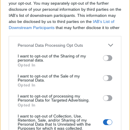
your opt-out. You may separately opt-out of the further
disclosure of your personal information by third parties on the
IAB’s list of downstream participants. This information may
also be disclosed by us to third parties on the
IAB’s List of
Downstream Participants
that may further disclose it to other
third parties.
Please note that this website/app uses one or more Google
Personal Data Processing Opt Outs
services and may gather and store information including but
not limited to your visit or usage behaviour. You may click to
I want to opt-out of the Sharing of my
personal data.
grant or deny consent to Google and its third-party tags to
Opted In
use your data for below specified purposes in below Google
consent section.
I want to opt-out of the Sale of my
Personal Data.
Opted In
Continua a leggere
I want to opt-out of processing my
Personal Data for Targeted Advertising.
LIFESTYLE
Opted In
I want to opt-out of Collection, Use,
Retention, Sale, and/or Sharing of my
Personal Data that Is Unrelated with the
Purposes for which it was collected.