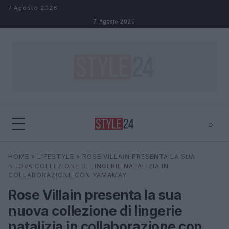
Salta al contenuto
7 Agosto 2026
7 Agosto 2026
⌕
×
⌕
HOME
»
LIFESTYLE
»
ROSE VILLAIN PRESENTA LA SUA
Cerca
NUOVA COLLEZIONE DI LINGERIE NATALIZIA IN
COLLABORAZIONE CON YAMAMAY
Rose Villain presenta la sua
nuova collezione di lingerie
natalizia in collaborazione con