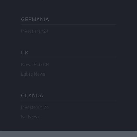
GERMANIA
Investieren24
UK
News Hub UK
Lgbtq News
OLANDA
Investeren 24
NL Newz