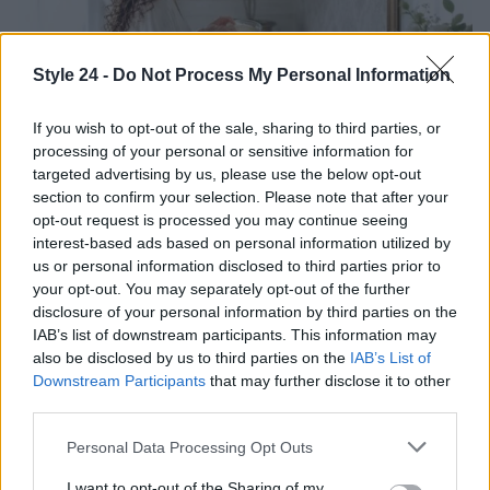
Style 24 -
Do Not Process My Personal Information
If you wish to opt-out of the sale, sharing to third parties, or
processing of your personal or sensitive information for
targeted advertising by us, please use the below opt-out
section to confirm your selection. Please note that after your
Come ottenere ricci morbidi e definiti con la giusta
opt-out request is processed you may continue seeing
routine di cura
interest-based ads based on personal information utilized by
Cristian Castiglioni · 9 Ago 2026
us or personal information disclosed to third parties prior to
your opt-out. You may separately opt-out of the further
PEOPLE
disclosure of your personal information by third parties on the
IAB’s list of downstream participants. This information may
also be disclosed by us to third parties on the
IAB’s List of
Downstream Participants
that may further disclose it to other
third parties.
Please note that this website/app uses one or more Google
Personal Data Processing Opt Outs
services and may gather and store information including but
not limited to your visit or usage behaviour. You may click to
I want to opt-out of the Sharing of my