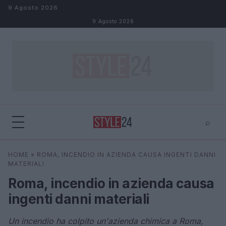
Salta al contenuto
9 Agosto 2026
9 Agosto 2026
⌕
×
⌕
HOME
»
ROMA, INCENDIO IN AZIENDA CAUSA INGENTI DANNI
Cerca
MATERIALI
Roma, incendio in azienda causa
ingenti danni materiali
Un incendio ha colpito un'azienda chimica a Roma,