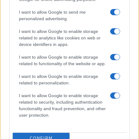
cicatrici alla libertà
I want to allow Google to send me
5
Come ottenere una manicure impeccabile e duratura
personalized advertising.
I want to allow Google to enable storage
related to analytics like cookies on web or
device identifiers in apps.
I want to allow Google to enable storage
related to functionality of the website or app.
Attualità, costume, moda, bellezza, cinema, celebrity,
I want to allow Google to enable storage
musica, tv e gossip.
related to personalization.
I want to allow Google to enable storage
SEZIONI
related to security, including authentication
functionality and fraud prevention, and other
Lifestyle
user protection.
Bellezza
Fitness
People
CONFIRM