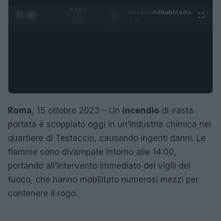
0:28 /
Ad
hub
Media
POWERED
1
/
4
2:02
BY
Roma
, 15 ottobre 2023 – Un
incendio
di vasta
portata è scoppiato oggi in un’industria chimica nel
quartiere di Testaccio, causando ingenti danni. Le
fiamme sono divampate intorno alle 14:00,
portando all’intervento immediato dei vigili del
fuoco, che hanno mobilitato numerosi mezzi per
contenere il rogo.