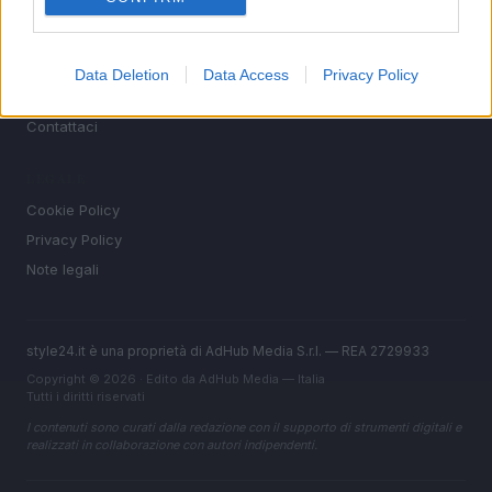
Offerte&Consigli
Benessere
Data Deletion
Data Access
Privacy Policy
MAGAZINE
Contattaci
LEGALE
Cookie Policy
Privacy Policy
Note legali
style24.it è una proprietà di AdHub Media S.r.l. — REA 2729933
Copyright © 2026 · Edito da AdHub Media — Italia
Tutti i diritti riservati
I contenuti sono curati dalla redazione con il supporto di strumenti digitali e
realizzati in collaborazione con autori indipendenti.