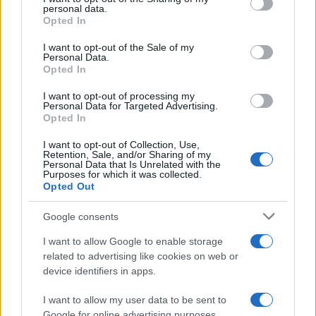
personal data.
grant or deny consent to Google and its third-party tags to
Opted In
use your data for below specified purposes in below Google
consent section.
I want to opt-out of the Sale of my
Personal Data.
Opted In
Matrimonio Cristiano Ronaldo: il grande evento a
Madeira nel weekend del 9 agosto
I want to opt-out of processing my
Beatrice Bonaventura · 8 Ago 2026
Personal Data for Targeted Advertising.
Opted In
I want to opt-out of Collection, Use,
Retention, Sale, and/or Sharing of my
PIÙ LETTI
Personal Data that Is Unrelated with the
Purposes for which it was collected.
Opted Out
1
Sognare una bara è presagio di morte?
Google consents
2
Sognare il fango ha anche dei significati positivi (che
ci crediate o no)
I want to allow Google to enable storage
related to advertising like cookies on web or
3
Come valorizzare la zona giorno attraverso una scelta
device identifiers in apps.
consapevole dell’arredamento
I want to allow my user data to be sent to
4
Senza Cri e il suo percorso di guarigione: dalle
Google for online advertising purposes.