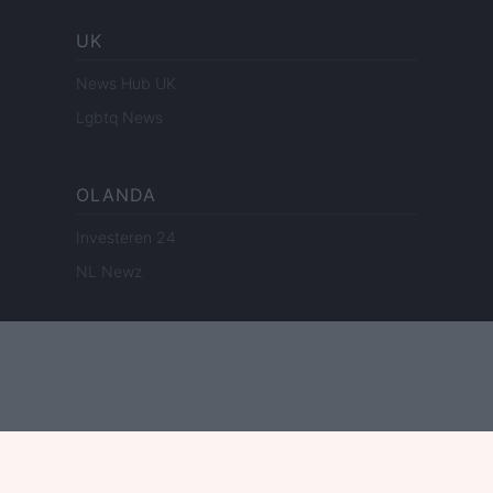
UK
News Hub UK
Lgbtq News
OLANDA
Investeren 24
NL Newz