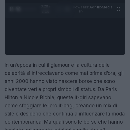
0:29 /
Ad
hub
Media
POWERED
1
/
4
3:16
BY
In un’epoca in cui il glamour e la cultura delle
celebrità si intrecciavano come mai prima d’ora, gli
anni 2000 hanno visto nascere borse che sono
diventate veri e propri simboli di status. Da Paris
Hilton a Nicole Richie, queste it-girl sapevano
come sfoggiare le loro it-bag, creando un mix di
stile e desiderio che continua a influenzare la moda
contemporanea. Ma quali sono le borse che hanno
lasciato un’impronta indelebile nella storia?