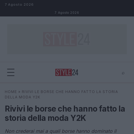
Salta al contenuto
7 Agosto 2026
7 Agosto 2026
⌕
×
⌕
HOME
»
RIVIVI LE BORSE CHE HANNO FATTO LA STORIA
Cerca
DELLA MODA Y2K
Rivivi le borse che hanno fatto la
storia della moda Y2K
Non crederai mai a quali borse hanno dominato il