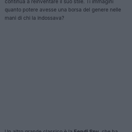
continua a reinventare il suo stile. Ti immagini
quanto potere avesse una borsa del genere nelle
mani di chi la indossava?
Un altro grande classico è la
Fendi Spy
, che ha