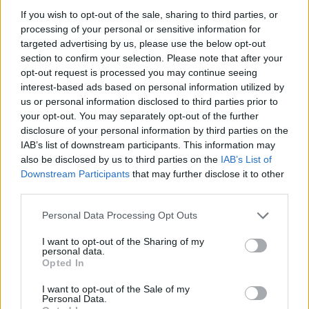
tuo stile unico. Sei pronta a sfoggiare la tua it-bag
If you wish to opt-out of the sale, sharing to third parties, or
processing of your personal or sensitive information for
con orgoglio?
targeted advertising by us, please use the below opt-out
section to confirm your selection. Please note that after your
opt-out request is processed you may continue seeing
interest-based ads based on personal information utilized by
AUTORE
us or personal information disclosed to third parties prior to
Staff
your opt-out. You may separately opt-out of the further
disclosure of your personal information by third parties on the
IAB’s list of downstream participants. This information may
also be disclosed by us to third parties on the
IAB’s List of
Downstream Participants
that may further disclose it to other
third parties.
Please note that this website/app uses one or more Google
Personal Data Processing Opt Outs
services and may gather and store information including but
not limited to your visit or usage behaviour. You may click to
I want to opt-out of the Sharing of my
personal data.
grant or deny consent to Google and its third-party tags to
Opted In
use your data for below specified purposes in below Google
consent section.
I want to opt-out of the Sale of my
Personal Data.