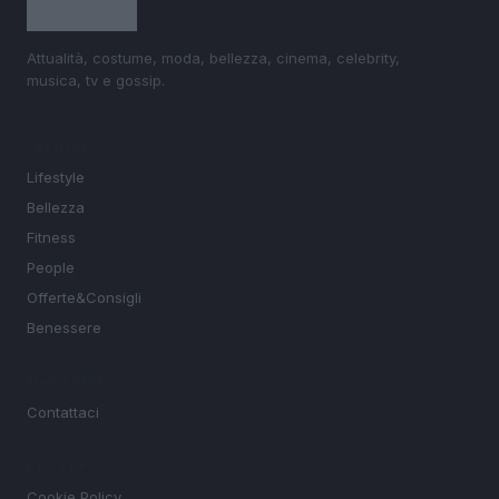
Attualità, costume, moda, bellezza, cinema, celebrity,
musica, tv e gossip.
SEZIONI
Lifestyle
Bellezza
Fitness
People
Offerte&Consigli
Benessere
MAGAZINE
Contattaci
LEGALE
Cookie Policy