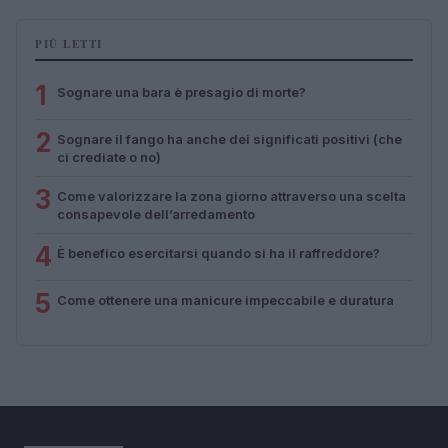
PIÙ LETTI
1
Sognare una bara è presagio di morte?
2
Sognare il fango ha anche dei significati positivi (che
ci crediate o no)
3
Come valorizzare la zona giorno attraverso una scelta
consapevole dell’arredamento
4
È benefico esercitarsi quando si ha il raffreddore?
5
Come ottenere una manicure impeccabile e duratura