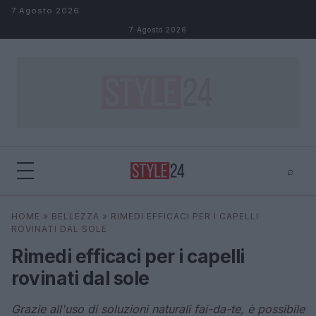
Salta al contenuto
7 Agosto 2026
7 Agosto 2026
⌕
×
⌕
HOME
»
BELLEZZA
»
RIMEDI EFFICACI PER I CAPELLI
Cerca
ROVINATI DAL SOLE
Rimedi efficaci per i capelli
rovinati dal sole
Grazie all'uso di soluzioni naturali fai-da-te, è possibile