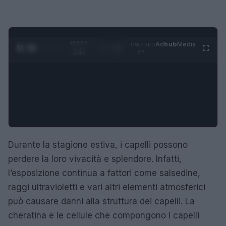
0:28 /
Ad
hub
Media
POWERED
1
/
4
1:47
BY
Durante la stagione estiva, i capelli possono
perdere la loro vivacità e splendore. Infatti,
l’esposizione continua a fattori come salsedine,
raggi ultravioletti e vari altri elementi atmosferici
può causare danni alla struttura dei capelli. La
cheratina e le cellule che compongono i capelli