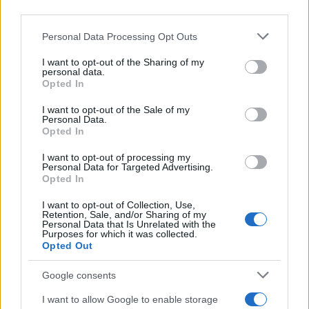
Come indossare le infradito animalier con stile:
third parties.
consigli e abbinamenti
Cristian Castiglioni · 6 Ago 2026
Please note that this website/app uses one or more Google
Personal Data Processing Opt Outs
services and may gather and store information including but
not limited to your visit or usage behaviour. You may click to
I want to opt-out of the Sharing of my
BELLEZZA
personal data.
grant or deny consent to Google and its third-party tags to
Opted In
use your data for below specified purposes in below Google
consent section.
I want to opt-out of the Sale of my
Personal Data.
Opted In
I want to opt-out of processing my
Personal Data for Targeted Advertising.
Opted In
I want to opt-out of Collection, Use,
Retention, Sale, and/or Sharing of my
Personal Data that Is Unrelated with the
Purposes for which it was collected.
Opted Out
Come preservare il colore dei capelli in estate:
consigli di Niky Epi di Aldo Coppola
Google consents
Cristian Castiglioni · 6 Ago 2026
I want to allow Google to enable storage