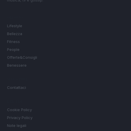
musica, tv e gossip.
SEZIONI
Lifestyle
Bellezza
Fitness
People
Offerte&Consigli
Benessere
MAGAZINE
Contattaci
LEGALE
Cookie Policy
Privacy Policy
Note legali