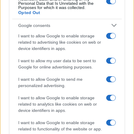
Personal Data that Is Unrelated with the
Purposes for which it was collected.
Opted Out
Google consents
I want to allow Google to enable storage
related to advertising like cookies on web or
device identifiers in apps.
I want to allow my user data to be sent to
Google for online advertising purposes.
I want to allow Google to send me
Matrimonio Cristiano Ronaldo: il grande evento a
personalized advertising.
Madeira nel weekend del 9 agosto
Beatrice Bonaventura · 8 Ago 2026
I want to allow Google to enable storage
related to analytics like cookies on web or
LIFESTYLE
device identifiers in apps.
I want to allow Google to enable storage
related to functionality of the website or app.