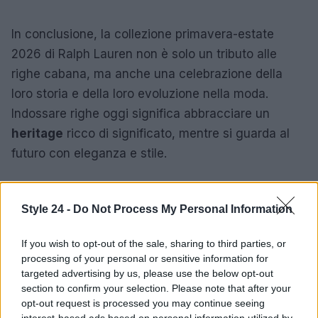
In conclusione, la collezione primavera-estate
2026 di Ralph Lauren non è solo un tributo alle
righe cabana, ma anche una celebrazione della
loro storia e della loro evoluzione nella moda.
Indossare righe oggi significa abbracciare un
heritage
ricco di significato, mentre si guarda al
futuro con eleganza e stile.
Style 24 -
Do Not Process My Personal Information
AUTORE
Staff
If you wish to opt-out of the sale, sharing to third parties, or
processing of your personal or sensitive information for
targeted advertising by us, please use the below opt-out
section to confirm your selection. Please note that after your
opt-out request is processed you may continue seeing