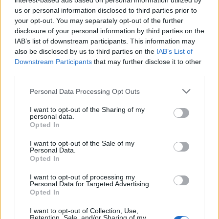
interest-based ads based on personal information utilized by
us or personal information disclosed to third parties prior to
your opt-out. You may separately opt-out of the further
disclosure of your personal information by third parties on the
IAB’s list of downstream participants. This information may
also be disclosed by us to third parties on the
IAB’s List of
Downstream Participants
that may further disclose it to other
third parties.
Please note that this website/app uses one or more Google
Personal Data Processing Opt Outs
services and may gather and store information including but
not limited to your visit or usage behaviour. You may click to
I want to opt-out of the Sharing of my
personal data.
grant or deny consent to Google and its third-party tags to
Opted In
use your data for below specified purposes in below Google
consent section.
I want to opt-out of the Sale of my
Personal Data.
Opted In
I want to opt-out of processing my
Personal Data for Targeted Advertising.
Continua a leggere
Opted In
I want to opt-out of Collection, Use,
PEOPLE
Retention, Sale, and/or Sharing of my