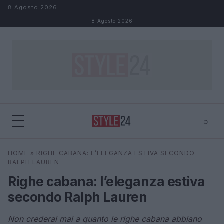
Salta al contenuto
8 Agosto 2026
8 Agosto 2026
⌕
×
⌕
HOME
»
RIGHE CABANA: L’ELEGANZA ESTIVA SECONDO
Cerca
RALPH LAUREN
Righe cabana: l’eleganza estiva
secondo Ralph Lauren
Non crederai mai a quanto le righe cabana abbiano