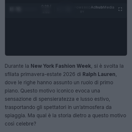
0:29 /
Ad
hub
Media
POWERED
1
/
4
2:02
BY
Durante la
New York Fashion Week
, si è svolta la
sfilata primavera-estate 2026 di
Ralph Lauren
,
dove le righe hanno assunto un ruolo di primo
piano. Questo motivo iconico evoca una
sensazione di spensieratezza e lusso estivo,
trasportando gli spettatori in un’atmosfera da
spiaggia. Ma qual è la storia dietro a questo motivo
così celebre?