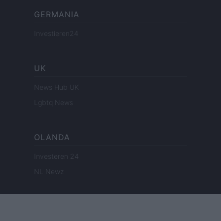
GERMANIA
Investieren24
UK
News Hub UK
Lgbtq News
OLANDA
Investeren 24
NL Newz