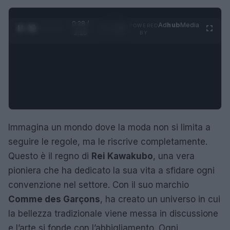
0:29 /
Ad
hub
Media
POWERED
1
/
4
3:16
BY
Immagina un mondo dove la moda non si limita a
seguire le regole, ma le riscrive completamente.
Questo è il regno di
Rei Kawakubo
, una vera
pioniera che ha dedicato la sua vita a sfidare ogni
convenzione nel settore. Con il suo marchio
Comme des Garçons
, ha creato un universo in cui
la bellezza tradizionale viene messa in discussione
e l’arte si fonde con l’abbigliamento. Ogni