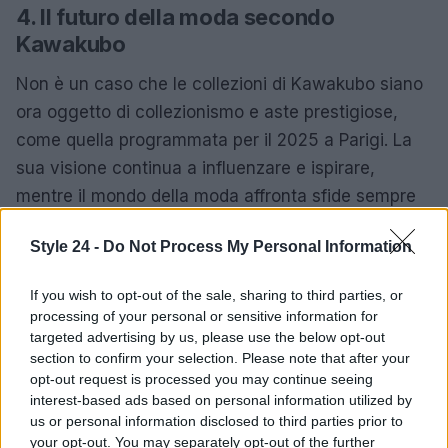
4. Il futuro della moda secondo
Kawakubo
Non è un caso che le collezioni di Kawakubo siano
ora oggetto di collezionismo e aste prestigiose,
come quella programmata per il 2025 a Parigi. La
sua visione continua a influenzare e ispirare,
mentre il mondo della moda affronta sfide sempre
più complesse. In un’epoca in cui tutto sembra
Style 24 -
Do Not Process My Personal Information
omologarsi, Kawakubo rappresenta una voce
controcorrente, un simbolo di libertà e innovazione.
If you wish to opt-out of the sale, sharing to third parties, or
Cosa ci riserverà il futuro della moda? La risposta ti
processing of your personal or sensitive information for
sorprenderà!
targeted advertising by us, please use the below opt-out
section to confirm your selection. Please note that after your
opt-out request is processed you may continue seeing
La sua carriera è un invito a rimanere aperti al
interest-based ads based on personal information utilized by
cambiamento, a esplorare la bellezza
us or personal information disclosed to third parties prior to
nell’imperfezione e a celebrare l’individualità. Con
your opt-out. You may separately opt-out of the further