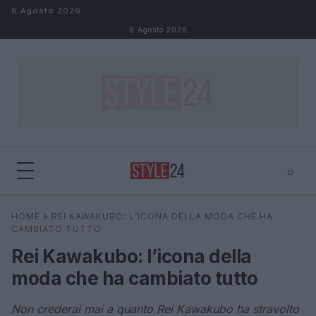
Salta al contenuto
8 Agosto 2026
8 Agosto 2026
⌕
×
⌕
HOME
»
REI KAWAKUBO: L’ICONA DELLA MODA CHE HA
Cerca
CAMBIATO TUTTO
Rei Kawakubo: l’icona della
moda che ha cambiato tutto
Non crederai mai a quanto Rei Kawakubo ha stravolto