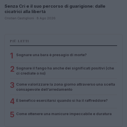
Senza Cri e il suo percorso di guarigione: dalle
cicatrici alla libertà
Cristian Castiglioni · 8 Ago 2026
PIÙ LETTI
1
Sognare una bara è presagio di morte?
2
Sognare il fango ha anche dei significati positivi (che
ci crediate o no)
3
Come valorizzare la zona giorno attraverso una scelta
consapevole dell’arredamento
4
È benefico esercitarsi quando si ha il raffreddore?
5
Come ottenere una manicure impeccabile e duratura