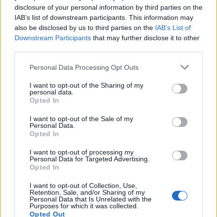
disclosure of your personal information by third parties on the
ogni collezione, Rei Kawakubo ci ricorda che la
IAB’s list of downstream participants. This information may
moda è molto più di tessuti e colori: è un potente
also be disclosed by us to third parties on the
IAB’s List of
strumento di espressione e di riflessione sociale.
Downstream Participants
that may further disclose it to other
third parties.
Sei pronto a scoprire il mondo della moda
attraverso i suoi occhi?
Please note that this website/app uses one or more Google
Personal Data Processing Opt Outs
services and may gather and store information including but
not limited to your visit or usage behaviour. You may click to
I want to opt-out of the Sharing of my
personal data.
grant or deny consent to Google and its third-party tags to
Opted In
AUTORE
use your data for below specified purposes in below Google
Staff
consent section.
I want to opt-out of the Sale of my
Personal Data.
Opted In
I want to opt-out of processing my
Personal Data for Targeted Advertising.
Opted In
I want to opt-out of Collection, Use,
Retention, Sale, and/or Sharing of my
Personal Data that Is Unrelated with the
Purposes for which it was collected.
Opted Out