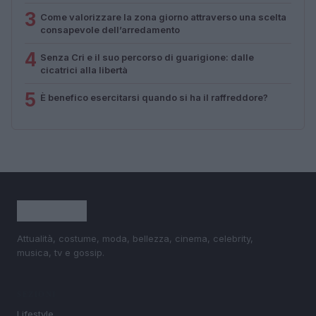
3
Come valorizzare la zona giorno attraverso una scelta
consapevole dell’arredamento
4
Senza Cri e il suo percorso di guarigione: dalle
cicatrici alla libertà
5
È benefico esercitarsi quando si ha il raffreddore?
Attualità, costume, moda, bellezza, cinema, celebrity,
musica, tv e gossip.
SEZIONI
Lifestyle