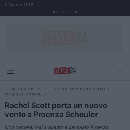
Salta al contenuto
8 Agosto 2026
8 Agosto 2026
⌕
×
⌕
HOME
»
RACHEL SCOTT PORTA UN NUOVO VENTO A
Cerca
PROENZA SCHOULER
Rachel Scott porta un nuovo
vento a Proenza Schouler
Non crederai mai a quanto è cambiato Proenza