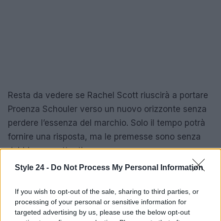
Resta da vedere se Rachel Scott riuscirà a portare
Proenza Schouler verso un nuovo orizzonte senza
perdere l’essenza del marchio. Solo il tempo potrà
fornire una risposta, ma le premesse sono senza
dubbio promettenti.
Style 24 -
Do Not Process My Personal Information
If you wish to opt-out of the sale, sharing to third parties, or
AUTORE
Staff
processing of your personal or sensitive information for
targeted advertising by us, please use the below opt-out