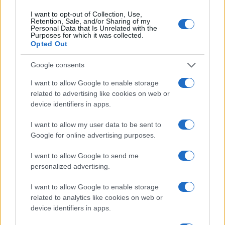
Continua a leggere
I want to opt-out of Collection, Use,
Retention, Sale, and/or Sharing of my
Personal Data that Is Unrelated with the
Purposes for which it was collected.
LIFESTYLE
Opted Out
Google consents
I want to allow Google to enable storage
related to advertising like cookies on web or
device identifiers in apps.
I want to allow my user data to be sent to
Google for online advertising purposes.
I want to allow Google to send me
personalized advertising.
Sri Lanka: itinerari tra spiritualità, architettura e
I want to allow Google to enable storage
spiagge paradisiache
related to analytics like cookies on web or
Matteo Pellegrino · 8 Ago 2026
device identifiers in apps.