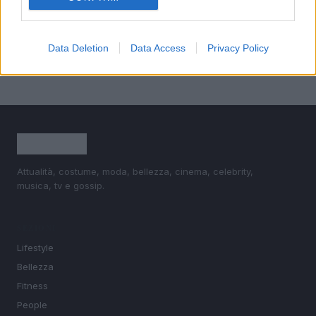
5
Bikini con stampa pitonata: il trend estivo scelto da
Chiara Ferragni sul lago di Como
Data Deletion
Data Access
Privacy Policy
Attualità, costume, moda, bellezza, cinema, celebrity,
musica, tv e gossip.
SEZIONI
Lifestyle
Bellezza
Fitness
People