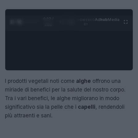
0:28 /
Ad
hub
Media
POWERED
1
/
4
2:02
BY
I prodotti vegetali noti come
alghe
offrono una
miriade di benefici per la salute del nostro corpo.
Tra i vari benefici, le alghe migliorano in modo
significativo sia la pelle che i
capelli
, rendendoli
più attraenti e sani.