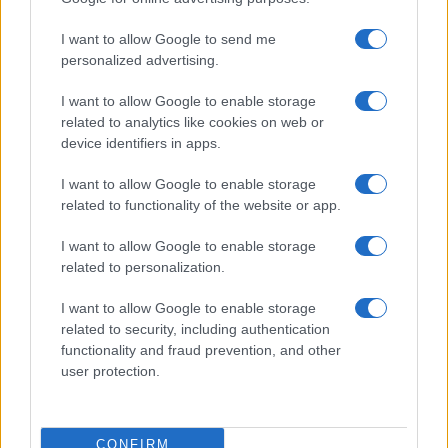
I want to allow Google to send me
personalized advertising.
Guida al biondo da supermodel: nuance, balayage e
I want to allow Google to enable storage
gloss
related to analytics like cookies on web or
device identifiers in apps.
Cristian Castiglioni · 6 Ago 2026
I want to allow Google to enable storage
related to functionality of the website or app.
PIÙ LETTI
I want to allow Google to enable storage
related to personalization.
1
Come ottenere una manicure impeccabile e duratura
I want to allow Google to enable storage
2
Scopri le tendenze beauty di agosto 2026: dalle spa di
related to security, including authentication
lusso alle novità make-up
functionality and fraud prevention, and other
user protection.
3
Moda estate 2026: le collezioni e gli accessori più
cool
4
Capelli grigi: la sfumatura ghiaccio che illumina il viso
CONFIRM