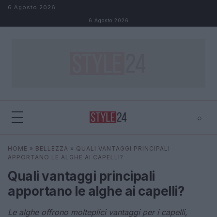
Salta al contenuto
6 Agosto 2026
6 Agosto 2026
⌕
×
⌕
HOME
»
BELLEZZA
»
QUALI VANTAGGI PRINCIPALI
Cerca
APPORTANO LE ALGHE AI CAPELLI?
Quali vantaggi principali
apportano le alghe ai capelli?
Le alghe offrono molteplici vantaggi per i capelli,