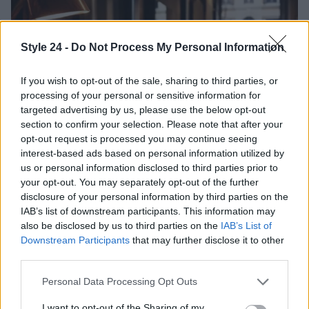
Style 24 -
Do Not Process My Personal Information
If you wish to opt-out of the sale, sharing to third parties, or
processing of your personal or sensitive information for
targeted advertising by us, please use the below opt-out
section to confirm your selection. Please note that after your
opt-out request is processed you may continue seeing
interest-based ads based on personal information utilized by
us or personal information disclosed to third parties prior to
your opt-out. You may separately opt-out of the further
Come preservare il colore dei capelli in estate:
disclosure of your personal information by third parties on the
consigli di Niky Epi di Aldo Coppola
IAB’s list of downstream participants. This information may
Cristian Castiglioni · 6 Ago 2026
also be disclosed by us to third parties on the
IAB’s List of
Downstream Participants
that may further disclose it to other
BELLEZZA
third parties.
Please note that this website/app uses one or more Google
Personal Data Processing Opt Outs
services and may gather and store information including but
not limited to your visit or usage behaviour. You may click to
I want to opt-out of the Sharing of my