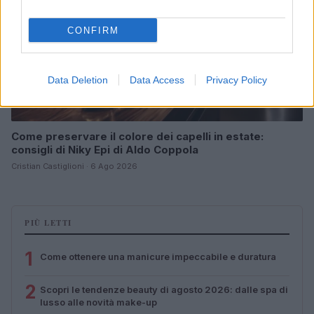
CONFIRM
Data Deletion
Data Access
Privacy Policy
Come preservare il colore dei capelli in estate:
consigli di Niky Epi di Aldo Coppola
Cristian Castiglioni · 6 Ago 2026
PIÙ LETTI
1
Come ottenere una manicure impeccabile e duratura
2
Scopri le tendenze beauty di agosto 2026: dalle spa di
lusso alle novità make-up