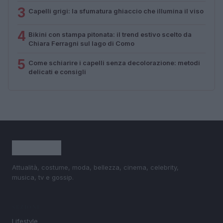
3
Capelli grigi: la sfumatura ghiaccio che illumina il viso
4
Bikini con stampa pitonata: il trend estivo scelto da
Chiara Ferragni sul lago di Como
5
Come schiarire i capelli senza decolorazione: metodi
delicati e consigli
Attualità, costume, moda, bellezza, cinema, celebrity,
musica, tv e gossip.
SEZIONI
Lifestyle