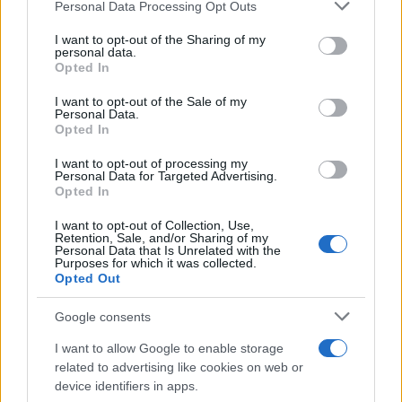
Please note that this website/app uses one or more Google
Personal Data Processing Opt Outs
services and may gather and store information including but
Continua a leggere
not limited to your visit or usage behaviour. You may click to
I want to opt-out of the Sharing of my
personal data.
grant or deny consent to Google and its third-party tags to
Opted In
use your data for below specified purposes in below Google
BELLEZZA
consent section.
I want to opt-out of the Sale of my
Personal Data.
Opted In
I want to opt-out of processing my
Personal Data for Targeted Advertising.
Opted In
I want to opt-out of Collection, Use,
Retention, Sale, and/or Sharing of my
Personal Data that Is Unrelated with the
Purposes for which it was collected.
Opted Out
Google consents
Come ottenere labbra perfette con il metodo gym lips
I want to allow Google to enable storage
Cristian Castiglioni · 7 Ago 2026
related to advertising like cookies on web or
device identifiers in apps.
BELLEZZA