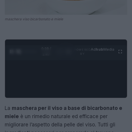
maschera viso bicarbonato e miele
0:28 /
Ad
hub
Media
POWERED
1
/
4
1:47
BY
La
maschera per il viso a base di bicarbonato e
miele
è un rimedio naturale ed efficace per
migliorare l’aspetto della pelle del viso. Tutti gli