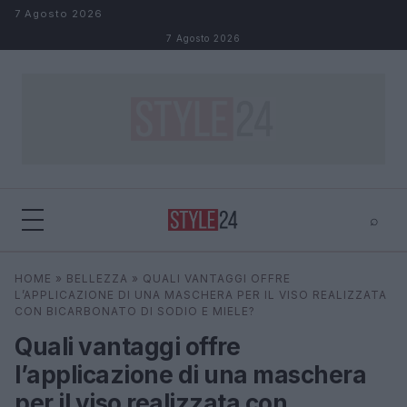
Salta al contenuto
7 Agosto 2026
7 Agosto 2026
⌕
×
⌕
HOME
»
BELLEZZA
»
QUALI VANTAGGI OFFRE
Cerca
L’APPLICAZIONE DI UNA MASCHERA PER IL VISO REALIZZATA
CON BICARBONATO DI SODIO E MIELE?
Quali vantaggi offre
l’applicazione di una maschera
per il viso realizzata con