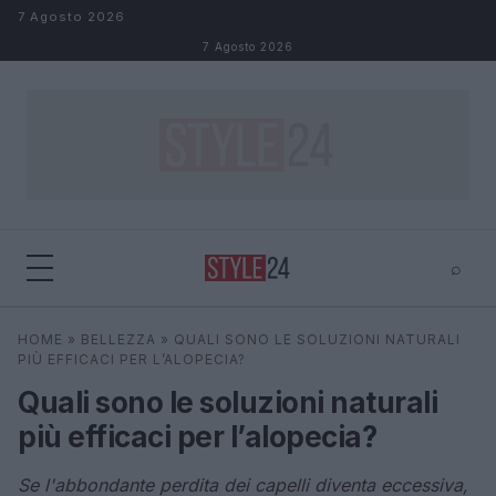
Salta al contenuto
7 Agosto 2026
7 Agosto 2026
⌕
×
⌕
HOME
»
BELLEZZA
»
QUALI SONO LE SOLUZIONI NATURALI
Cerca
PIÙ EFFICACI PER L’ALOPECIA?
Quali sono le soluzioni naturali
più efficaci per l’alopecia?
Se l'abbondante perdita dei capelli diventa eccessiva,