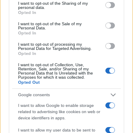
not limited to your visit or usage behaviour. You may click to
I want to opt-out of the Sharing of my
personal data.
grant or deny consent to Google and its third-party tags to
BELLEZZA
Opted In
use your data for below specified purposes in below Google
consent section.
I want to opt-out of the Sale of my
Personal Data.
Opted In
I want to opt-out of processing my
Personal Data for Targeted Advertising.
Opted In
I want to opt-out of Collection, Use,
Retention, Sale, and/or Sharing of my
Personal Data that Is Unrelated with the
Purposes for which it was collected.
Opted Out
Emma trasforma il bikini animalier in un must-have
Google consents
glamour
I want to allow Google to enable storage
Cristian Castiglioni · 7 Ago 2026
related to advertising like cookies on web or
device identifiers in apps.
BELLEZZA
I want to allow my user data to be sent to