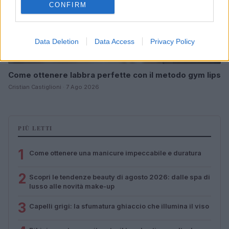
CONFIRM
Data Deletion
Data Access
Privacy Policy
Come ottenere labbra perfette con il metodo gym lips
Cristian Castiglioni · 7 Ago 2026
PIÙ LETTI
1
Come ottenere una manicure impeccabile e duratura
2
Scopri le tendenze beauty di agosto 2026: dalle spa di
lusso alle novità make-up
3
Capelli grigi: la sfumatura ghiaccio che illumina il viso