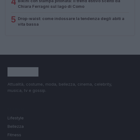
4
Bikini con stampa pitonata: il trend estivo scelto da
Chiara Ferragni sul lago di Como
5
Drop-waist: come indossare la tendenza degli abiti a
vita bassa
Attualità, costume, moda, bellezza, cinema, celebrity,
musica, tv e gossip.
SEZIONI
Lifestyle
Bellezza
Fitness