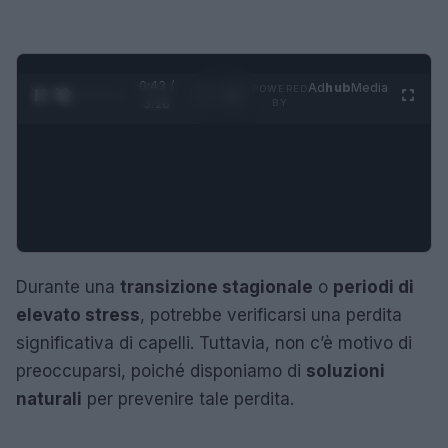
0:44 /
Ad
hub
Media
POWERED
1
/
4
3:16
BY
Durante una
transizione stagionale
o
periodi di
elevato stress
, potrebbe verificarsi una perdita
significativa di capelli. Tuttavia, non c’è motivo di
preoccuparsi, poiché disponiamo di
soluzioni
naturali
per prevenire tale perdita.