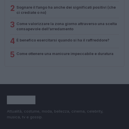
2
Sognare il fango ha anche dei significati positivi (che
ci crediate o no)
3
Come valorizzare la zona giorno attraverso una scelta
consapevole dell’arredamento
4
È benefico esercitarsi quando si ha il raffreddore?
5
Come ottenere una manicure impeccabile e duratura
Attualità, costume, moda, bellezza, cinema, celebrity,
musica, tv e gossip.