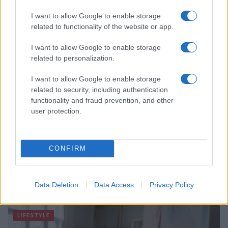
Cristian Castiglioni · 8 Ago 2026
I want to allow Google to enable storage
related to functionality of the website or app.
OFFERTE&CONSIGLI
I want to allow Google to enable storage
related to personalization.
I want to allow Google to enable storage
related to security, including authentication
functionality and fraud prevention, and other
user protection.
CONFIRM
Come abbinare le scarpe arancioni: consigli e
ispirazioni per l’estate 2026
Data Deletion
Data Access
Privacy Policy
Beatrice Bonaventura · 7 Ago 2026
LIFESTYLE