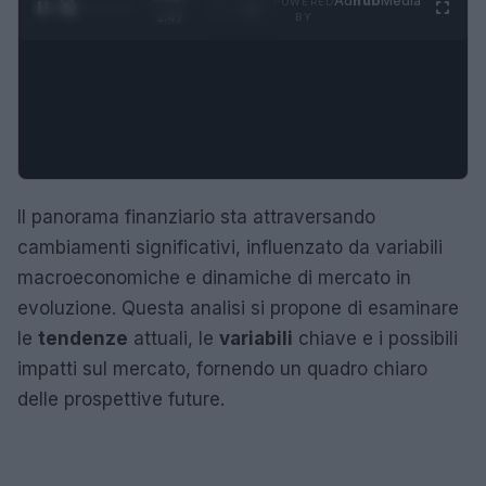
Ad
hub
Media
POWERED
1
/
4
1:47
BY
Il panorama finanziario sta attraversando
cambiamenti significativi, influenzato da variabili
macroeconomiche e dinamiche di mercato in
evoluzione. Questa analisi si propone di esaminare
le
tendenze
attuali, le
variabili
chiave e i possibili
impatti sul mercato, fornendo un quadro chiaro
delle prospettive future.