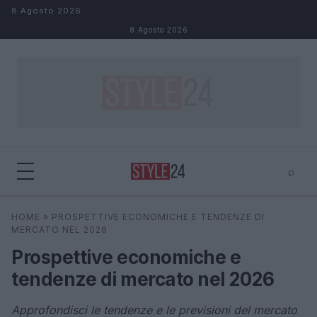
Salta al contenuto
8 Agosto 2026
8 Agosto 2026
⌕
×
⌕
HOME
»
PROSPETTIVE ECONOMICHE E TENDENZE DI
Cerca
MERCATO NEL 2026
Prospettive economiche e
tendenze di mercato nel 2026
Approfondisci le tendenze e le previsioni del mercato