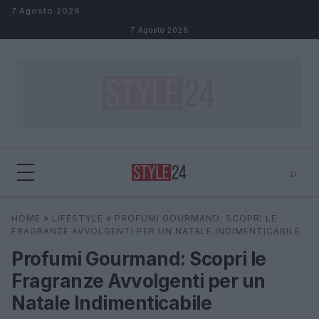
Salta al contenuto
7 Agosto 2026
7 Agosto 2026
⌕
×
⌕
HOME
»
LIFESTYLE
»
PROFUMI GOURMAND: SCOPRI LE
Cerca
FRAGRANZE AVVOLGENTI PER UN NATALE INDIMENTICABILE
Profumi Gourmand: Scopri le
Fragranze Avvolgenti per un
Natale Indimenticabile