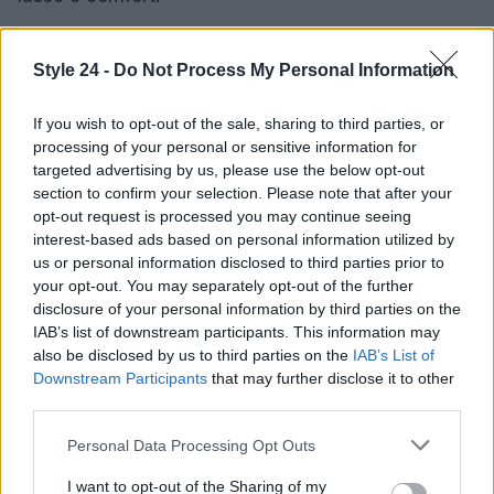
Le
fragranze gourmand
per le feste
Style 24 -
Do Not Process My Personal Information
rappresentano un modo per celebrare il legame tra
memoria e piacere, offrendo un’interpretazione
If you wish to opt-out of the sale, sharing to third parties, or
moderna di tradizioni senza tempo. Indossare una
processing of your personal or sensitive information for
di queste fragranze arricchisce l’esperienza delle
targeted advertising by us, please use the below opt-out
section to confirm your selection. Please note that after your
festività con calore e intimità.
opt-out request is processed you may continue seeing
interest-based ads based on personal information utilized by
us or personal information disclosed to third parties prior to
your opt-out. You may separately opt-out of the further
AUTORE
disclosure of your personal information by third parties on the
Staff
IAB’s list of downstream participants. This information may
also be disclosed by us to third parties on the
IAB’s List of
Downstream Participants
that may further disclose it to other
third parties.
Please note that this website/app uses one or more Google
Personal Data Processing Opt Outs
services and may gather and store information including but
not limited to your visit or usage behaviour. You may click to
I want to opt-out of the Sharing of my