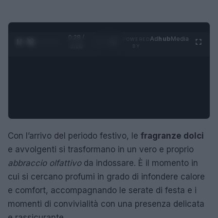
0:29 /
Ad
hub
Media
POWERED
1
/
4
3:16
BY
Con l’arrivo del periodo festivo, le
fragranze dolci
e avvolgenti si trasformano in un vero e proprio
abbraccio olfattivo
da indossare. È il momento in
cui si cercano profumi in grado di infondere calore
e comfort, accompagnando le serate di festa e i
momenti di convivialità con una presenza delicata
e rassicurante.