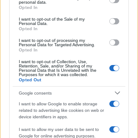
personal data.
grant or deny consent to Google and its third-party tags to
Opted In
use your data for below specified purposes in below Google
consent section.
I want to opt-out of the Sale of my
Personal Data.
Opted In
I want to opt-out of processing my
Personal Data for Targeted Advertising.
Opted In
I want to opt-out of Collection, Use,
Retention, Sale, and/or Sharing of my
Personal Data that Is Unrelated with the
Purposes for which it was collected.
Opted Out
Google consents
I want to allow Google to enable storage
Continua a leggere
related to advertising like cookies on web or
device identifiers in apps.
LIFESTYLE
I want to allow my user data to be sent to
Google for online advertising purposes.