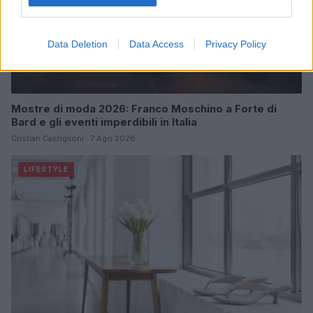
Data Deletion
Data Access
Privacy Policy
Mostre di moda 2026: Franco Moschino a Forte di
Bard e gli eventi imperdibili in Italia
Cristian Castiglioni · 7 Ago 2026
LIFESTYLE