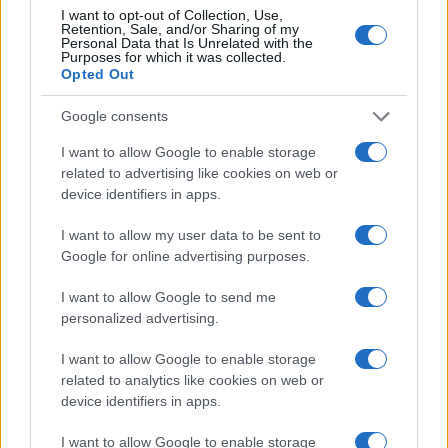
I want to opt-out of Collection, Use,
Retention, Sale, and/or Sharing of my
Continua a leggere
Personal Data that Is Unrelated with the
Purposes for which it was collected.
Opted Out
LIFESTYLE
Google consents
I want to allow Google to enable storage
related to advertising like cookies on web or
device identifiers in apps.
I want to allow my user data to be sent to
Google for online advertising purposes.
I want to allow Google to send me
personalized advertising.
I want to allow Google to enable storage
Come abbinare i pantaloni Capri con le kitten heels:
related to analytics like cookies on web or
consigli e ispirazioni
device identifiers in apps.
Camilla Fiore · 6 Ago 2026
I want to allow Google to enable storage