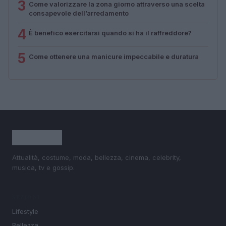
3
Come valorizzare la zona giorno attraverso una scelta
consapevole dell’arredamento
4
È benefico esercitarsi quando si ha il raffreddore?
5
Come ottenere una manicure impeccabile e duratura
Attualità, costume, moda, bellezza, cinema, celebrity,
musica, tv e gossip.
SEZIONI
Lifestyle
Bellezza