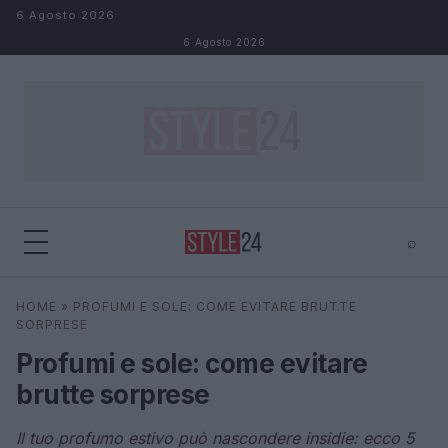
Salta al contenuto
6 Agosto 2026
6 Agosto 2026
⌕
×
⌕
HOME
»
PROFUMI E SOLE: COME EVITARE BRUTTE
Cerca
SORPRESE
Profumi e sole: come evitare
brutte sorprese
Il tuo profumo estivo può nascondere insidie: ecco 5