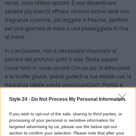
neroli, sono ottime opzioni. E non dimenticare:
sempre più marchi offrono versioni estive delle loro
fragranze iconiche, più leggere e fresche, perfette
per una giornata al mare o una passeggiata in riva
al mare!
In conclusione, non è necessario rinunciare al
piacere del profumo sotto il sole. Basta sapere
come farlo in modo sicuro! Con un po’ di attenzione
e le scelte giuste, potrai goderti la tua estate con la
fragranza ideale senza preoccupazioni. Pronta a
scegliere il tuo profumo estivo?
Style 24 -
Do Not Process My Personal Information
If you wish to opt-out of the sale, sharing to third parties, or
AUTORE
processing of your personal or sensitive information for
Staff
targeted advertising by us, please use the below opt-out
section to confirm your selection. Please note that after your