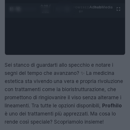
0:29 /
Ad
hub
Media
POWERED
1
/
4
2:02
BY
Sei stanco di guardarti allo specchio e notare i
segni del tempo che avanzano? ✨ La medicina
estetica sta vivendo una vera e propria rivoluzione
con trattamenti come la bioristrutturazione, che
promettono di ringiovanire il viso senza alterarne i
lineamenti. Tra tutte le opzioni disponibili,
Profhilo
è uno dei trattamenti più apprezzati. Ma cosa lo
rende così speciale? Scopriamolo insieme!