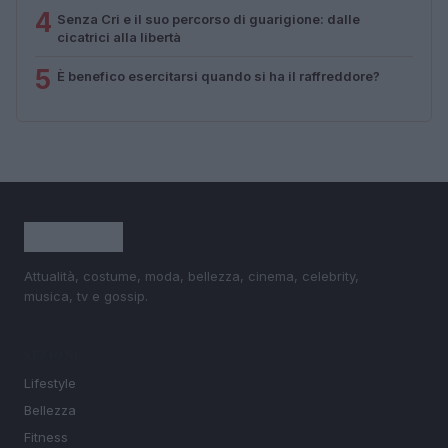
4
Senza Cri e il suo percorso di guarigione: dalle
cicatrici alla libertà
5
È benefico esercitarsi quando si ha il raffreddore?
Attualità, costume, moda, bellezza, cinema, celebrity,
musica, tv e gossip.
SEZIONI
Lifestyle
Bellezza
Fitness