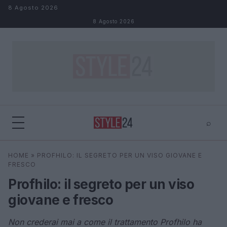
Salta al contenuto
8 Agosto 2026
8 Agosto 2026
⌕
×
⌕
HOME
»
PROFHILO: IL SEGRETO PER UN VISO GIOVANE E
Cerca
FRESCO
Profhilo: il segreto per un viso
giovane e fresco
Non crederai mai a come il trattamento Profhilo ha