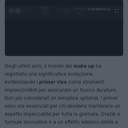
0:29 /
Ad
hub
Media
POWERED
1
/
4
1:47
BY
Negli ultimi anni, il mondo del
make up
ha
registrato una significativa evoluzione,
evidenziando i
primer viso
come strumenti
imprescindibili per assicurare un trucco duraturo.
Non più considerati un semplice optional, i primer
sono ora essenziali per chi desidera mantenere un
aspetto impeccabile per tutta la giornata. Grazie a
formule innovative e a un effetto adesivo simile a