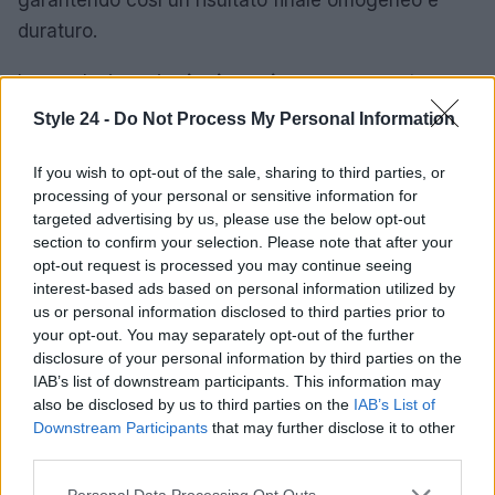
duraturo.
In conclusione, i
gripping primer
rappresentano
un’innovazione significativa nel settore della
Style 24 -
Do Not Process My Personal Information
bellezza. Questi prodotti offrono una soluzione
efficace per chi desidera un trucco duraturo e privo
If you wish to opt-out of the sale, sharing to third parties, or
processing of your personal or sensitive information for
di imperfezioni. La scelta del prodotto appropriato e
targeted advertising by us, please use the below opt-out
la corretta applicazione possono determinare una
section to confirm your selection. Please note that after your
notevole differenza, consentendo di mantenere un
opt-out request is processed you may continue seeing
interest-based ads based on personal information utilized by
aspetto fresco e vibrante per l’intera giornata.
us or personal information disclosed to third parties prior to
your opt-out. You may separately opt-out of the further
disclosure of your personal information by third parties on the
IAB’s list of downstream participants. This information may
AUTORE
also be disclosed by us to third parties on the
IAB’s List of
Staff
Downstream Participants
that may further disclose it to other
third parties.
Please note that this website/app uses one or more Google
Personal Data Processing Opt Outs