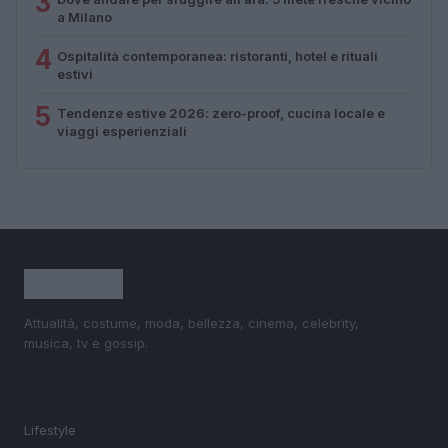
3
a Milano
4
Ospitalità contemporanea: ristoranti, hotel e rituali
estivi
5
Tendenze estive 2026: zero-proof, cucina locale e
viaggi esperienziali
Attualità, costume, moda, bellezza, cinema, celebrity,
musica, tv e gossip.
SEZIONI
Lifestyle