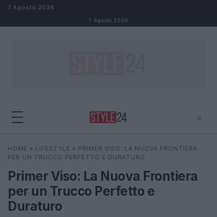
Salta al contenuto
7 Agosto 2026
7 Agosto 2026
⌕
×
⌕
HOME
»
LIFESTYLE
»
PRIMER VISO: LA NUOVA FRONTIERA
Cerca
PER UN TRUCCO PERFETTO E DURATURO
Primer Viso: La Nuova Frontiera
per un Trucco Perfetto e
Duraturo