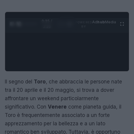
0:35 /
Ad
hub
Media
POWERED
1
/
4
3:16
BY
Il segno del
Toro
, che abbraccia le persone nate
tra il 20 aprile e il 20 maggio, si trova a dover
affrontare un weekend particolarmente
significativo. Con
Venere
come pianeta guida, il
Toro è frequentemente associato a un forte
apprezzamento per la bellezza e a un lato
romantico ben sviluppato. Tuttavia, è opportuno