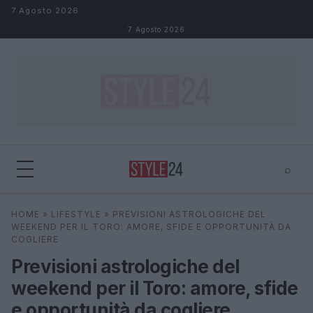
Salta al contenuto
7 Agosto 2026
7 Agosto 2026
⌕
×
⌕
HOME
»
LIFESTYLE
»
PREVISIONI ASTROLOGICHE DEL
Cerca
WEEKEND PER IL TORO: AMORE, SFIDE E OPPORTUNITÀ DA
COGLIERE
Previsioni astrologiche del
weekend per il Toro: amore, sfide
e opportunità da cogliere