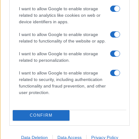
Dove si terrà Vogue World nel 2027: la scelta di San
I want to allow Google to enable storage
Francisco
related to analytics like cookies on web or
Matteo Pellegrino · 6 Ago 2026
device identifiers in apps.
LIFESTYLE
I want to allow Google to enable storage
related to functionality of the website or app.
I want to allow Google to enable storage
related to personalization.
I want to allow Google to enable storage
related to security, including authentication
functionality and fraud prevention, and other
user protection.
CONFIRM
Come riconoscere e risolvere i problemi della lavanda
nel tuo giardino
Beatrice Bonaventura · 6 Ago 2026
Data Deletion
Data Access
Privacy Policy