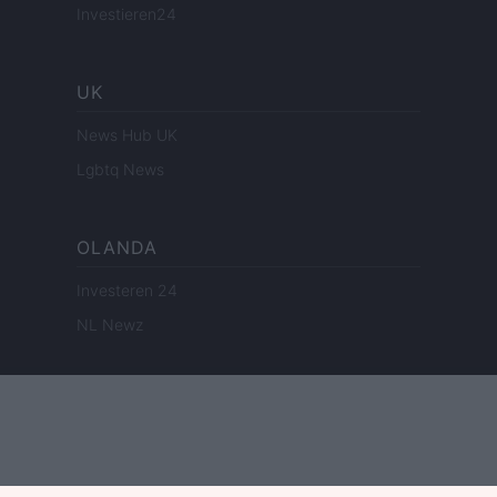
Investieren24
UK
News Hub UK
Lgbtq News
OLANDA
Investeren 24
NL Newz