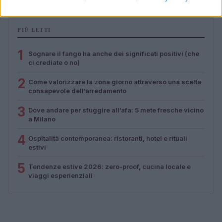
PIÙ LETTI
1
Sognare il fango ha anche dei significati positivi (che
ci crediate o no)
2
Come valorizzare la zona giorno attraverso una scelta
consapevole dell’arredamento
3
Dove andare per sfuggire all’afa: 5 mete fresche vicino
a Milano
4
Ospitalità contemporanea: ristoranti, hotel e rituali
estivi
5
Tendenze estive 2026: zero-proof, cucina locale e
viaggi esperienziali