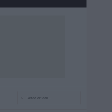
⌕
Cerca