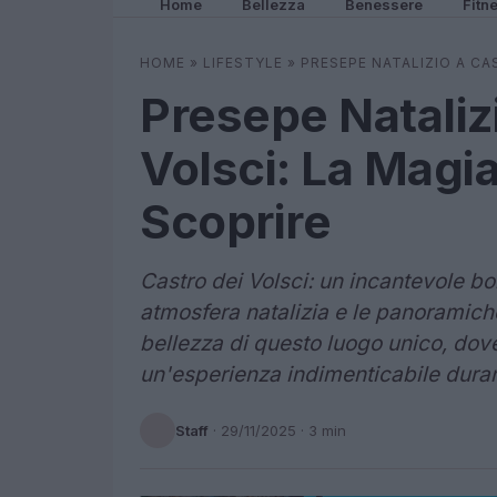
Home
Bellezza
Benessere
Fitn
HOME
»
LIFESTYLE
»
PRESEPE NATALIZIO A CA
Presepe Natalizi
Volsci: La Magia
Scoprire
Castro dei Volsci: un incantevole b
atmosfera natalizia e le panoramiche
bellezza di questo luogo unico, dov
un'esperienza indimenticabile durant
Staff
·
29/11/2025
· 3 min