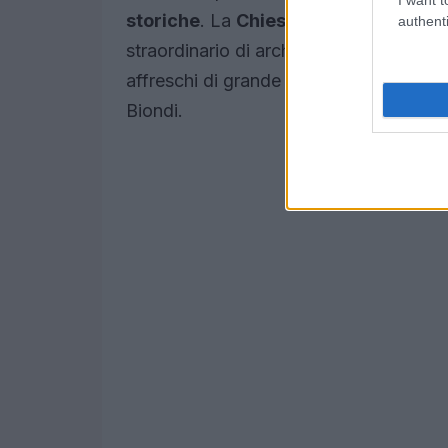
storiche
. La
Chiesa di Santa Maria
, 
authenti
straordinario di architettura religiosa.
affreschi di grande valore e un organo
Biondi.