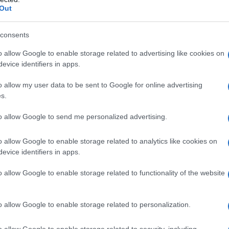
Out
incisi nelle pietre. Venendo qui, i viaggiatori
 esplorazione alla ricerca di questi segreti,
consents
che raccontano storie di un passato affascinante.
o allow Google to enable storage related to advertising like cookies on
evice identifiers in apps.
o allow my user data to be sent to Google for online advertising
 un
mix di bellezze architettoniche
e atmosfere
s.
è possibile ammirare le case in pietra, costruite
to allow Google to send me personalized advertising.
contare storie di tempi lontani. Non si può
alle
, un meraviglioso ingresso che accoglie i
o allow Google to enable storage related to analytics like cookies on
, facendoli sentire immediatamente immersi in
evice identifiers in apps.
o allow Google to enable storage related to functionality of the website
o allow Google to enable storage related to personalization.
non si può non menzionare le sue
chiese
o allow Google to enable storage related to security, including