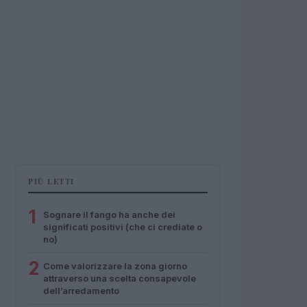
PIÙ LETTI
1
Sognare il fango ha anche dei
significati positivi (che ci crediate o
no)
2
Come valorizzare la zona giorno
attraverso una scelta consapevole
dell’arredamento