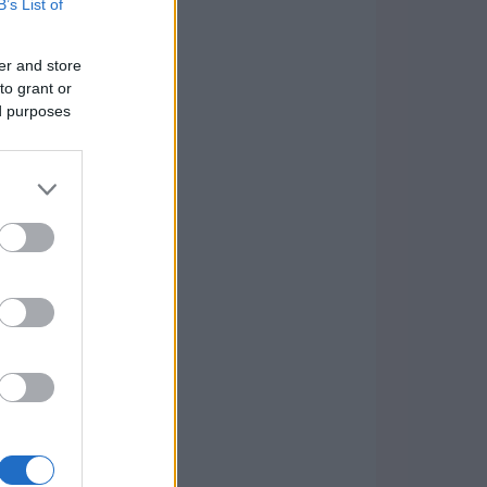
B’s List of
er and store
to grant or
ed purposes