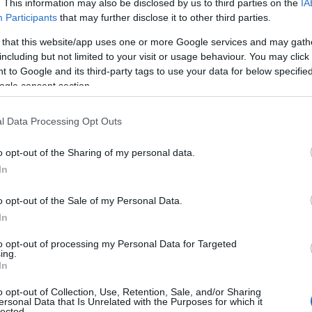
. This information may also be disclosed by us to third parties on the
IA
Participants
that may further disclose it to other third parties.
 that this website/app uses one or more Google services and may gath
including but not limited to your visit or usage behaviour. You may click 
 to Google and its third-party tags to use your data for below specifi
ogle consent section.
l Data Processing Opt Outs
o opt-out of the Sharing of my personal data.
In
o opt-out of the Sale of my Personal Data.
In
to opt-out of processing my Personal Data for Targeted
ing.
In
a visitare, ma un luogo dove si può respirare la
o opt-out of Collection, Use, Retention, Sale, and/or Sharing
ersonal Data that Is Unrelated with the Purposes for which it
 antichi, ed è avvolto da leggende che narrano di
lected.