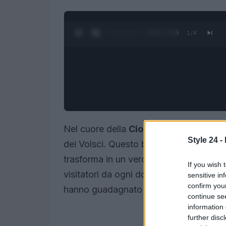
0:30 / 3:16
1
/
4
Nel cuore della
Ciociaria
, in provincia
Style 24 -
dei Volsci. Questo borgo, con le sue str
trasforma in un vero e proprio
presepe 
If you wish 
visitatori da ogni dove. Abbarbicato su 
sensitive in
confirm you
hanno guadagnato il soprannome di
Ba
continue se
information 
further disc