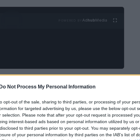
Ad
hub
Media
POWERED BY
 di Frosinone, si trova un tesoro nascosto: Castro
Do Not Process My Personal Information
adine acciottolate e le architetture storiche, si
vivente
durante il periodo natalizio, attirando
to opt-out of the sale, sharing to third parties, or processing of your per
un’altura, offre panorami spettacolari che gli
formation for targeted advertising by us, please use the below opt-out s
r selection. Please note that after your opt-out request is processed y
lcone della Ciociaria
.
eing interest-based ads based on personal information utilized by us or
disclosed to third parties prior to your opt-out. You may separately opt-
losure of your personal information by third parties on the IAB’s list of