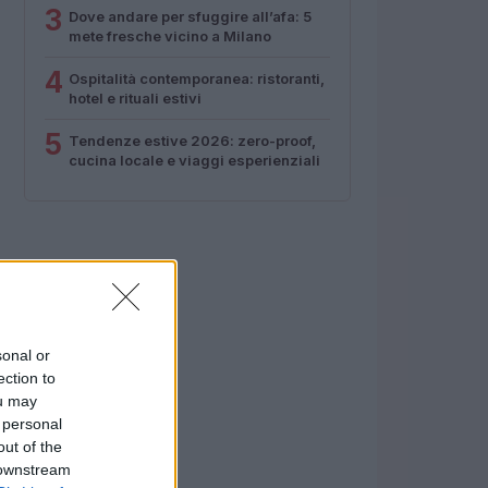
3
Dove andare per sfuggire all’afa: 5
mete fresche vicino a Milano
4
Ospitalità contemporanea: ristoranti,
hotel e rituali estivi
5
Tendenze estive 2026: zero-proof,
cucina locale e viaggi esperienziali
sonal or
ection to
ou may
 personal
out of the
 downstream