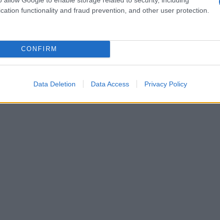
eretta tra il 1156 e il 1160, è un esempio
cation functionality and fraud prevention, and other user protection.
 Al suo interno, custodisce un altare maggiore,
 settecentesco, dono dell’abate don Giacinto
CONFIRM
Data Deletion
Data Access
Privacy Policy