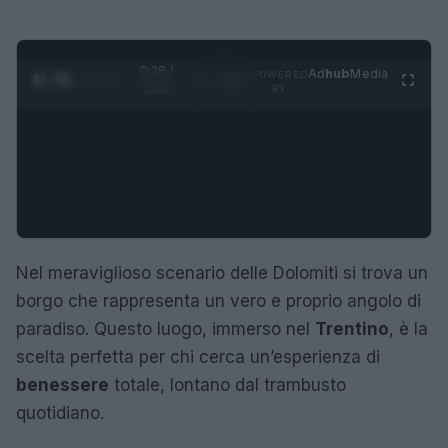
0:28 /
Ad
hub
Media
POWERED
1
/
4
2:02
BY
Nel meraviglioso scenario delle Dolomiti si trova un
borgo che rappresenta un vero e proprio angolo di
paradiso. Questo luogo, immerso nel
Trentino
, è la
scelta perfetta per chi cerca un’esperienza di
benessere
totale, lontano dal trambusto
quotidiano.