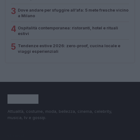
3
Dove andare per sfuggire all’afa: 5 mete fresche vicino
a Milano
4
Ospitalità contemporanea: ristoranti, hotel e rituali
estivi
5
Tendenze estive 2026: zero-proof, cucina locale e
viaggi esperienziali
Attualità, costume, moda, bellezza, cinema, celebrity,
musica, tv e gossip.
SEZIONI