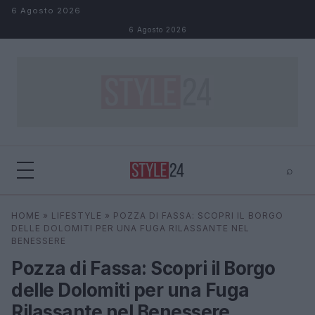
Salta al contenuto
6 Agosto 2026
6 Agosto 2026
⌕
×
⌕
HOME
»
LIFESTYLE
»
POZZA DI FASSA: SCOPRI IL BORGO
Cerca
DELLE DOLOMITI PER UNA FUGA RILASSANTE NEL
BENESSERE
Pozza di Fassa: Scopri il Borgo
delle Dolomiti per una Fuga
Rilassante nel Benessere