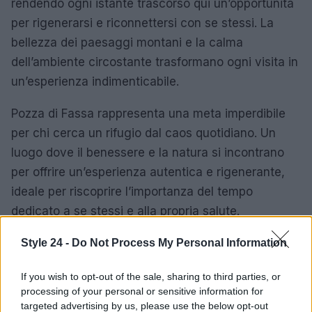
rendendo ogni istante trascorso qui un’opportunità
per rigenerarsi e riconnettersi con se stessi. La
bellezza dei paesaggi montani e la calma
dell’ambiente circostante trasformano ogni visita in
un’esperienza indimenticabile.
Pozza di Fassa rappresenta una meta imperdibile
per chi cerca un rifugio dal caos quotidiano. Un
luogo dove il benessere e la natura si incontrano
per offrire un’esperienza autentica e rigenerante,
ideale per riscoprire l’importanza del tempo
dedicato a se stessi e alla propria salute.
Style 24 -
Do Not Process My Personal Information
AUTORE
If you wish to opt-out of the sale, sharing to third parties, or
Staff
processing of your personal or sensitive information for
targeted advertising by us, please use the below opt-out