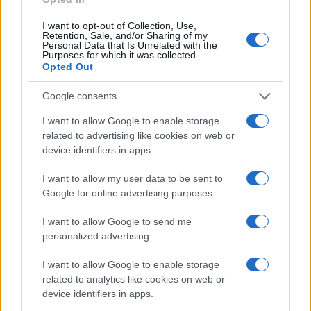
Continua a leggere
I want to opt-out of Collection, Use,
Retention, Sale, and/or Sharing of my
Personal Data that Is Unrelated with the
Purposes for which it was collected.
LIFESTYLE
Opted Out
Google consents
I want to allow Google to enable storage
related to advertising like cookies on web or
device identifiers in apps.
I want to allow my user data to be sent to
Google for online advertising purposes.
I want to allow Google to send me
personalized advertising.
Dove si terrà Vogue World nel 2027: la scelta di San
Francisco
I want to allow Google to enable storage
related to analytics like cookies on web or
Matteo Pellegrino · 6 Ago 2026
device identifiers in apps.
LIFESTYLE