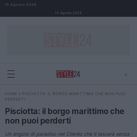
Salta al contenuto
10 Agosto 2026
10 Agosto 2026
⌕
×
⌕
HOME
»
PISCIOTTA: IL BORGO MARITTIMO CHE NON PUOI
Cerca
PERDERTI
Pisciotta: il borgo marittimo che
non puoi perderti
Un angolo di paradiso nel Cilento che ti lascerà senza