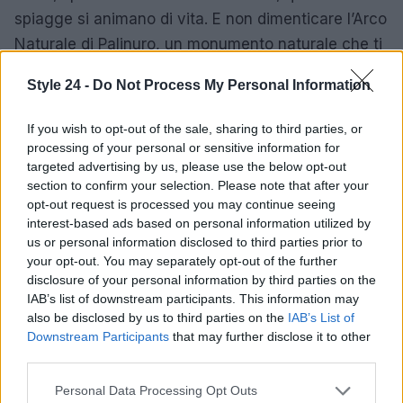
spiagge si animano di vita. E non dimenticare l’Arco
Naturale di Palinuro, un monumento naturale che ti
lascerà senza parole. Ogni angolo di questo
Style 24 -
Do Not Process My Personal Information
territorio è ricco di bellezze da scoprire!
Sei pronta
a partire per questa avventura?
If you wish to opt-out of the sale, sharing to third parties, or
processing of your personal or sensitive information for
Pisciotta è un luogo che incanta e sorprende, un
targeted advertising by us, please use the below opt-out
angolo di paradiso che aspetta solo di essere
section to confirm your selection. Please note that after your
opt-out request is processed you may continue seeing
esplorato.
Non perdere l’occasione di visitarlo e
interest-based ads based on personal information utilized by
lasciati trasportare dalla sua magia!
us or personal information disclosed to third parties prior to
your opt-out. You may separately opt-out of the further
disclosure of your personal information by third parties on the
IAB’s list of downstream participants. This information may
AUTORE
also be disclosed by us to third parties on the
IAB’s List of
Staff
Downstream Participants
that may further disclose it to other
third parties.
Please note that this website/app uses one or more Google
Personal Data Processing Opt Outs