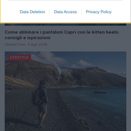
Data Deletion
Data Access
Privacy Policy
Come abbinare i pantaloni Capri con le kitten heels:
consigli e ispirazioni
Camilla Fiore · 6 Ago 2026
LIFESTYLE