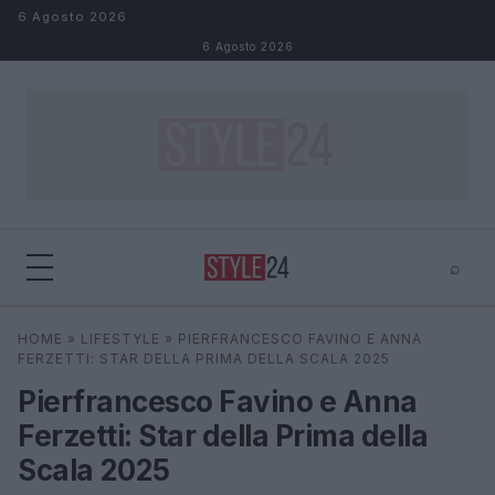
Salta al contenuto
6 Agosto 2026
6 Agosto 2026
⌕
×
⌕
HOME
»
LIFESTYLE
»
PIERFRANCESCO FAVINO E ANNA
Cerca
FERZETTI: STAR DELLA PRIMA DELLA SCALA 2025
Pierfrancesco Favino e Anna
Ferzetti: Star della Prima della
Scala 2025