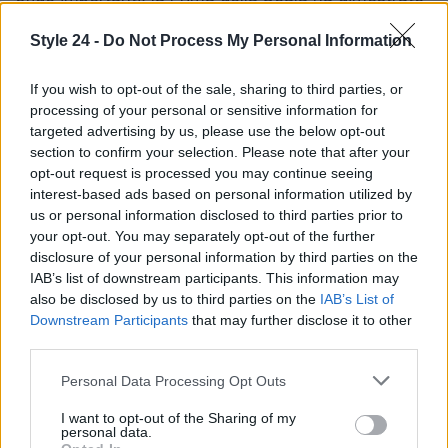
come l’arte possa ancora fungere da specchio
Style 24 -
Do Not Process My Personal Information
della società. Le parole di Ortombina, che ha
affermato la necessità di dare voce alle figure
If you wish to opt-out of the sale, sharing to third parties, or
femminili, si sono rivelate particolarmente
processing of your personal or sensitive information for
targeted advertising by us, please use the below opt-out
significative in un momento storico come questo.
section to confirm your selection. Please note that after your
opt-out request is processed you may continue seeing
interest-based ads based on personal information utilized by
us or personal information disclosed to third parties prior to
AUTORE
your opt-out. You may separately opt-out of the further
Staff
disclosure of your personal information by third parties on the
IAB’s list of downstream participants. This information may
also be disclosed by us to third parties on the
IAB’s List of
Downstream Participants
that may further disclose it to other
third parties.
Please note that this website/app uses one or more Google
Personal Data Processing Opt Outs
services and may gather and store information including but
not limited to your visit or usage behaviour. You may click to
I want to opt-out of the Sharing of my
personal data.
grant or deny consent to Google and its third-party tags to