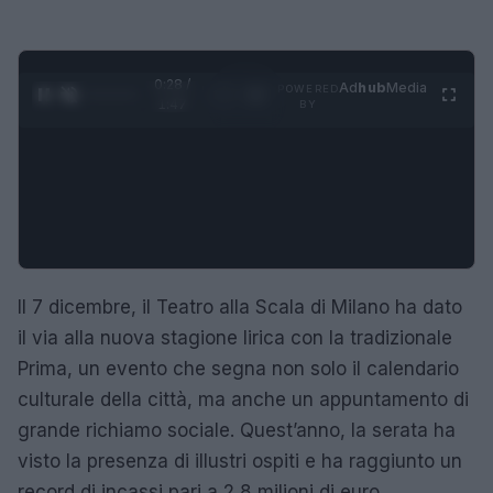
0:29 /
Ad
hub
Media
POWERED
1
/
4
1:47
BY
Il 7 dicembre, il Teatro alla Scala di Milano ha dato
il via alla nuova stagione lirica con la tradizionale
Prima, un evento che segna non solo il calendario
culturale della città, ma anche un appuntamento di
grande richiamo sociale. Quest’anno, la serata ha
visto la presenza di illustri ospiti e ha raggiunto un
record di incassi pari a 2,8 milioni di euro.