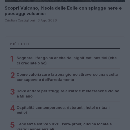
Scopri Vulcano, l’isola delle Eolie con spiagge nere e
paesaggi vulcanici
Cristian Castiglioni · 6 Ago 2026
PIÙ LETTI
1
Sognare il fango ha anche dei significati positivi (che
ci crediate o no)
2
Come valorizzare la zona giorno attraverso una scelta
consapevole dell’arredamento
3
Dove andare per sfuggire all’afa: 5 mete fresche vicino
a Milano
4
Ospitalità contemporanea: ristoranti, hotel e rituali
estivi
5
Tendenze estive 2026: zero-proof, cucina locale e
viaggi esperienziali