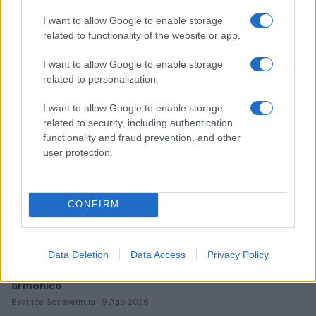
I want to allow Google to enable storage
related to functionality of the website or app.
Continua a leggere
I want to allow Google to enable storage
LIFESTYLE
related to personalization.
I want to allow Google to enable storage
related to security, including authentication
functionality and fraud prevention, and other
user protection.
CONFIRM
Data Deletion
Data Access
Privacy Policy
Feng Shui: consigli per posizionare il divano in modo
armonico
Beatrice Bonaventura · 9 Ago 2026