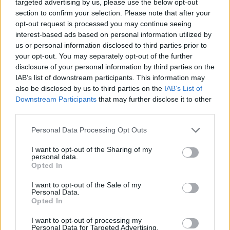
targeted advertising by us, please use the below opt-out
materiali, versatilità delle forme e attenzione ai
section to confirm your selection. Please note that after your
dettagli rende il
Hudson
e il
New York Shoulder
opt-out request is processed you may continue seeing
interest-based ads based on personal information utilized by
opzioni concrete per chi desidera inserire nel
us or personal information disclosed to third parties prior to
proprio guardaroba borse eleganti e funzionali. Per
your opt-out. You may separately opt-out of the further
le appassionate di moda, inoltre, si tratta di
disclosure of your personal information by third parties on the
IAB’s list of downstream participants. This information may
alternative perfette da aggiungere alla wishlist.
also be disclosed by us to third parties on the
IAB’s List of
Downstream Participants
that may further disclose it to other
third parties.
AUTORE
Please note that this website/app uses one or more Google
Personal Data Processing Opt Outs
Luca Bellini
services and may gather and store information including but
Luca Bellini proviene dalle cucine torinesi:
not limited to your visit or usage behaviour. You may click to
I want to opt-out of the Sharing of my
personal data.
dopo una decisione professionale presa
grant or deny consent to Google and its third-party tags to
Opted In
davanti al mercato di Porta Palazzo ha
use your data for below specified purposes in below Google
lasciato il lavoro in brigata per il giornalismo
consent section.
I want to opt-out of the Sale of my
gastronomico. In redazione difende ricette
Personal Data.
Opted In
tradotte in chiave contemporanea, porta la
firma su inchieste su mercati rionali e
I want to opt-out of processing my
conserva la collezione di ricettari della nonna.
Personal Data for Targeted Advertising.