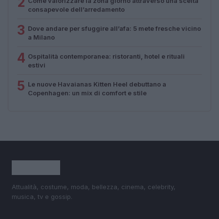
2
Come valorizzare la zona giorno attraverso una scelta
consapevole dell’arredamento
3
Dove andare per sfuggire all’afa: 5 mete fresche vicino
a Milano
4
Ospitalità contemporanea: ristoranti, hotel e rituali
estivi
5
Le nuove Havaianas Kitten Heel debuttano a
Copenhagen: un mix di comfort e stile
Attualità, costume, moda, bellezza, cinema, celebrity,
musica, tv e gossip.