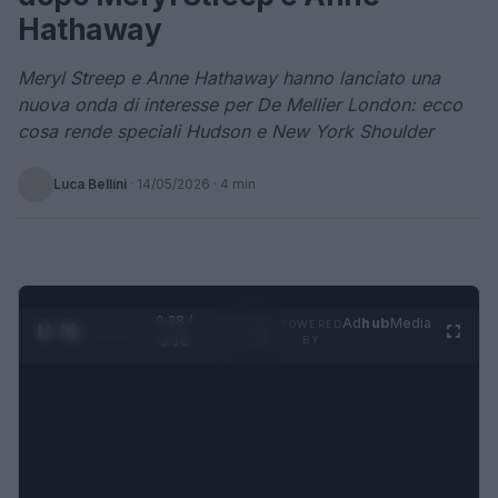
Hathaway
Meryl Streep e Anne Hathaway hanno lanciato una
nuova onda di interesse per De Mellier London: ecco
cosa rende speciali Hudson e New York Shoulder
Luca Bellini
·
14/05/2026
· 4 min
0:29 /
Ad
hub
Media
POWERED
1
/
4
3:16
BY