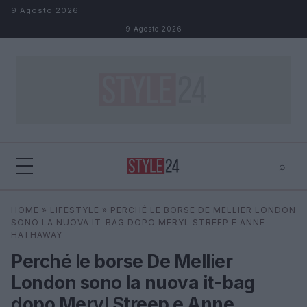
Salta al contenuto
9 Agosto 2026
9 Agosto 2026
⌕
×
⌕
HOME
»
LIFESTYLE
»
PERCHÉ LE BORSE DE MELLIER LONDON
Cerca
SONO LA NUOVA IT-BAG DOPO MERYL STREEP E ANNE
HATHAWAY
Perché le borse De Mellier
London sono la nuova it-bag
dopo Meryl Streep e Anne