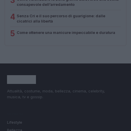
3
consapevole dell’arredamento
4
Senza Cri e il suo percorso di guarigione: dalle
cicatrici alla libertà
5
Come ottenere una manicure impeccabile e duratura
Attualità, costume, moda, bellezza, cinema, celebrity,
musica, tv e gossip.
SEZIONI
Lifestyle
Bellezza