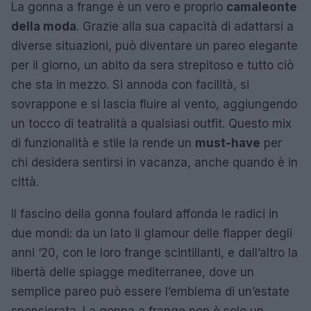
La gonna a frange è un vero e proprio
camaleonte
della moda
. Grazie alla sua capacità di adattarsi a
diverse situazioni, può diventare un pareo elegante
per il giorno, un abito da sera strepitoso e tutto ciò
che sta in mezzo. Si annoda con facilità, si
sovrappone e si lascia fluire al vento, aggiungendo
un tocco di teatralità a qualsiasi outfit. Questo mix
di funzionalità e stile la rende un
must-have
per
chi desidera sentirsi in vacanza, anche quando è in
città.
Il fascino della gonna foulard affonda le radici in
due mondi: da un lato il glamour delle flapper degli
anni ‘20, con le loro frange scintillanti, e dall’altro la
libertà delle spiagge mediterranee, dove un
semplice pareo può essere l’emblema di un’estate
spensierata. La gonna a frange non è solo un