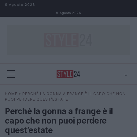
Salta al contenuto
9 Agosto 2026
9 Agosto 2026
⌕
×
⌕
HOME
»
PERCHÉ LA GONNA A FRANGE È IL CAPO CHE NON
Cerca
PUOI PERDERE QUEST’ESTATE
Perché la gonna a frange è il
capo che non puoi perdere
quest’estate