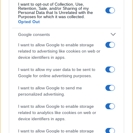
Continua a leggere
I want to opt-out of Collection, Use,
Retention, Sale, and/or Sharing of my
Personal Data that Is Unrelated with the
Purposes for which it was collected.
BELLEZZA
Opted Out
Google consents
I want to allow Google to enable storage
related to advertising like cookies on web or
device identifiers in apps.
I want to allow my user data to be sent to
Google for online advertising purposes.
I want to allow Google to send me
personalized advertising.
Come il face icing può trasformare la tua routine di
bellezza
I want to allow Google to enable storage
Cristian Castiglioni · 9 Ago 2026
related to analytics like cookies on web or
device identifiers in apps.
BELLEZZA
I want to allow Google to enable storage