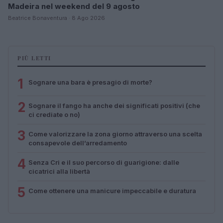
Madeira nel weekend del 9 agosto
Beatrice Bonaventura · 8 Ago 2026
PIÙ LETTI
1
Sognare una bara è presagio di morte?
2
Sognare il fango ha anche dei significati positivi (che
ci crediate o no)
3
Come valorizzare la zona giorno attraverso una scelta
consapevole dell’arredamento
4
Senza Cri e il suo percorso di guarigione: dalle
cicatrici alla libertà
5
Come ottenere una manicure impeccabile e duratura