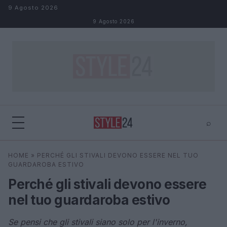
Salta al contenuto
9 Agosto 2026
9 Agosto 2026
⌕
×
⌕
HOME
»
PERCHÉ GLI STIVALI DEVONO ESSERE NEL TUO
Cerca
GUARDAROBA ESTIVO
Perché gli stivali devono essere
nel tuo guardaroba estivo
Se pensi che gli stivali siano solo per l'inverno,