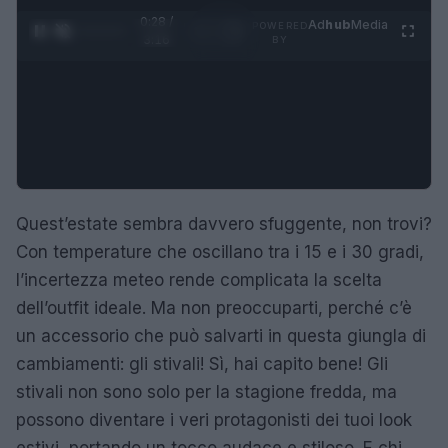
0:29 /
Ad
hub
Media
POWERED
1
/
4
3:16
BY
Quest’estate sembra davvero sfuggente, non trovi?
Con temperature che oscillano tra i 15 e i 30 gradi,
l’incertezza meteo rende complicata la scelta
dell’outfit ideale. Ma non preoccuparti, perché c’è
un accessorio che può salvarti in questa giungla di
cambiamenti: gli stivali! Sì, hai capito bene! Gli
stivali non sono solo per la stagione fredda, ma
possono diventare i veri protagonisti dei tuoi look
estivi, portando un tocco audace e stiloso. E chi