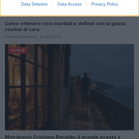
Data Deletion
Data Access
Privacy Policy
Come ottenere ricci morbidi e definiti con la giusta
routine di cura
Cristian Castiglioni · 9 Ago 2026
PEOPLE
Matrimonio Cristiano Ronaldo: il grande evento a