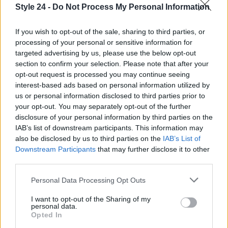
Style 24 -
Do Not Process My Personal Information
divertirti con il tuo stile. Gli stivali non sono solo un
accessorio: sono un modo per esprimere la tua
If you wish to opt-out of the sale, sharing to third parties, or
personalità e farti notare. Non perdere l’occasione
processing of your personal or sensitive information for
di brillare e di essere sempre alla moda! ✨
targeted advertising by us, please use the below opt-out
section to confirm your selection. Please note that after your
opt-out request is processed you may continue seeing
interest-based ads based on personal information utilized by
AUTORE
us or personal information disclosed to third parties prior to
Staff
your opt-out. You may separately opt-out of the further
disclosure of your personal information by third parties on the
IAB’s list of downstream participants. This information may
also be disclosed by us to third parties on the
IAB’s List of
Downstream Participants
that may further disclose it to other
third parties.
Please note that this website/app uses one or more Google
Personal Data Processing Opt Outs
services and may gather and store information including but
not limited to your visit or usage behaviour. You may click to
I want to opt-out of the Sharing of my
personal data.
grant or deny consent to Google and its third-party tags to
Opted In
use your data for below specified purposes in below Google