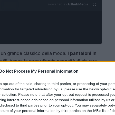
Ad
hub
Media
POWERED BY
a un grande classico della moda: i
pantaloni in
atili, hanno la straordinaria capacità di elevare
in outfit d’effetto. Che si tratti di un’uscita
Do Not Process My Personal Information
oni in pelle rappresentano l’alleato perfetto per
to opt-out of the sale, sharing to third parties, or processing of your per
formation for targeted advertising by us, please use the below opt-out s
r selection. Please note that after your opt-out request is processed y
eing interest-based ads based on personal information utilized by us or
disclosed to third parties prior to your opt-out. You may separately opt-
losure of your personal information by third parties on the IAB’s list of