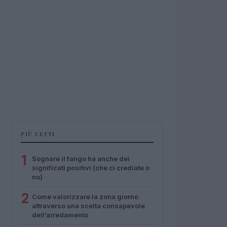
PIÙ LETTI
1
Sognare il fango ha anche dei
significati positivi (che ci crediate o
no)
2
Come valorizzare la zona giorno
attraverso una scelta consapevole
dell’arredamento