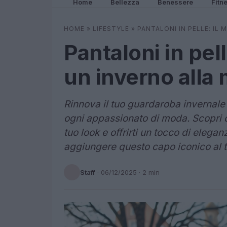
Home
Bellezza
Benessere
Fitn
HOME
»
LIFESTYLE
»
PANTALONI IN PELLE: IL
Pantaloni in pel
un inverno alla
Rinnova il tuo guardaroba invernale 
ogni appassionato di moda. Scopri 
tuo look e offrirti un tocco di elega
aggiungere questo capo iconico al tu
Staff
·
06/12/2025
· 2 min