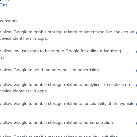
dimenticare le opzioni di
similpelle sostenibile
,
Out
ente.
consents
o allow Google to enable storage related to advertising like cookies on
evice identifiers in apps.
ci: si va da modelli ampi e comodi a quelli
garetta
e i
biker pants
sono tra i più richiesti,
o allow my user data to be sent to Google for online advertising
s.
sione. La chiave sta nell’abbinare questi
e il giusto equilibrio di stile.
to allow Google to send me personalized advertising.
o allow Google to enable storage related to analytics like cookies on
 in pelle
evice identifiers in apps.
 presta a numerosi abbinamenti. Per un look più
o allow Google to enable storage related to functionality of the website
stivali alti
o
blazer sartoriali
. Se si predilige
ky
e i
maglioni oversize
possono risultare
o allow Google to enable storage related to personalization.
zato per riflettere la propria personalità.
o allow Google to enable storage related to security, including