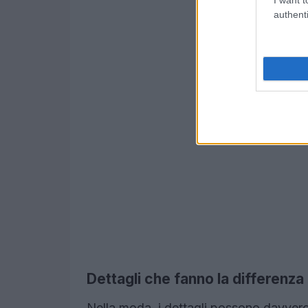
authenti
Dettagli che fanno la differenza
Nella moda, i dettagli possono davvero f