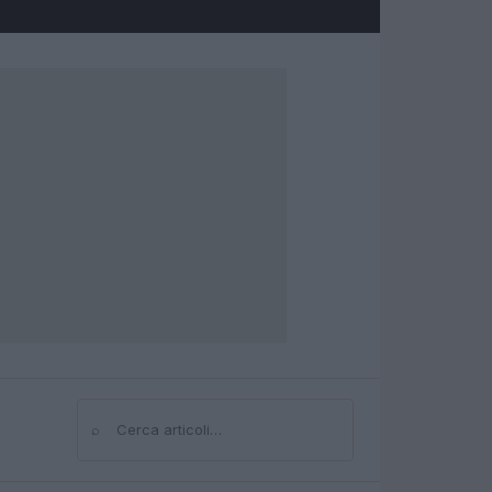
⌕
Cerca