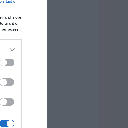
B’s List of
er and store
to grant or
ed purposes