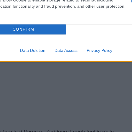
cation functionality and fraud prevention, and other user protection.
CONFIRM
Data Deletion
Data Access
Privacy Policy
are la differenza. Abbinare i pantaloni in pelle