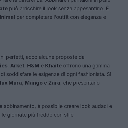
ate
può arricchire il look senza appesantirlo. È
minimal
per completare l’outfit con eleganza e
loni perfetti, ecco alcune proposte da
ies
,
Arket
,
H&M
e
Khaite
offrono una gamma
i di soddisfare le esigenze di ogni fashionista. Si
ax Mara
,
Mango
e
Zara
, che presentano
 e abbinamento, è possibile creare look audaci e
 le giornate più fredde con stile.