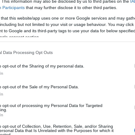
. This information may also be disclosed by us to third parties on the
IA
Participants
that may further disclose it to other third parties.
 that this website/app uses one or more Google services and may gath
including but not limited to your visit or usage behaviour. You may click 
 to Google and its third-party tags to use your data for below specifi
ogle consent section.
l Data Processing Opt Outs
o opt-out of the Sharing of my personal data.
In
o opt-out of the Sale of my Personal Data.
cinema
In
to opt-out of processing my Personal Data for Targeted
n antico collegio, il Collegio Nazareno, chiuso
ing.
In
un hotel di lusso dalla famiglia Federici, questo
o opt-out of Collection, Use, Retention, Sale, and/or Sharing
iornare, ma un vero e proprio viaggio nel
ersonal Data that Is Unrelated with the Purposes for which it
lected.