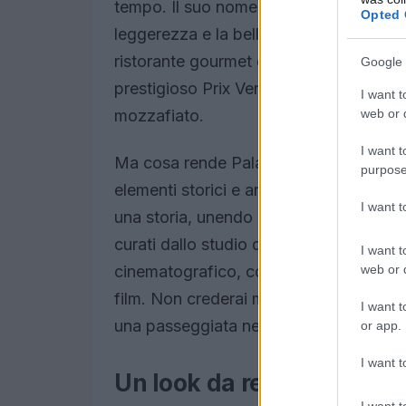
tempo. Il suo nome è un omaggio alla 
Opted 
leggerezza e la bellezza del mondo ci
ristorante gourmet e una spa esclusiva,
Google 
prestigioso Prix Versailles, un riconosc
I want t
web or d
mozzafiato.
I want t
Ma cosa rende Palazzo Talìa così specia
purpose
elementi storici e arredi moderni. Ogni
I want 
una storia, unendo passato e presente 
curati dallo studio di design del regis
I want t
web or d
cinematografico, con divani dai colori
film. Non crederai mai a quanto sia facil
I want t
una passeggiata nei corridoi di questo 
or app.
I want t
Un look da red carpet pe
I want t