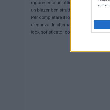
rappresenta un’ottima scelta. Un paio 
authenti
un blazer ben strutturato e a una canott
Per completare il look, un paio di
mule
eleganza. In alternativa, optare per pa
look sofisticato, come evidenziato sull