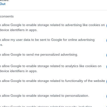
nte, è essenziale trovare un equilibrio tra
Out
mescolare capi estivi con elementi autunnali,
consents
enti meteorologici e alle occasioni sociali.
o allow Google to enable storage related to advertising like cookies on
evice identifiers in apps.
o allow my user data to be sent to Google for online advertising
ia del
“vestirsi a cipolla”
si dimostra
s.
ntinuare a indossare mini dress e vestitini
e
stivali in pelle
. Look raffinati e versatili
to allow Google to send me personalized advertising.
e con dettagli in pizzo, completato da cardigan
o allow Google to enable storage related to analytics like cookies on
esti abbinamenti non solo offrono eleganza, ma
evice identifiers in apps.
 contro il freddo serale.
o allow Google to enable storage related to functionality of the website
 cene e eventi
o allow Google to enable storage related to personalization.
ix di capi sartoriali e dettagli femminili
o allow Google to enable storage related to security, including