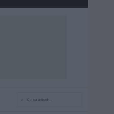
⌕
Cerca