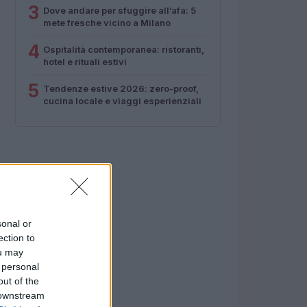
3
Dove andare per sfuggire all’afa: 5
mete fresche vicino a Milano
4
Ospitalità contemporanea: ristoranti,
hotel e rituali estivi
5
Tendenze estive 2026: zero-proof,
cucina locale e viaggi esperienziali
sonal or
ection to
ou may
 personal
out of the
 downstream