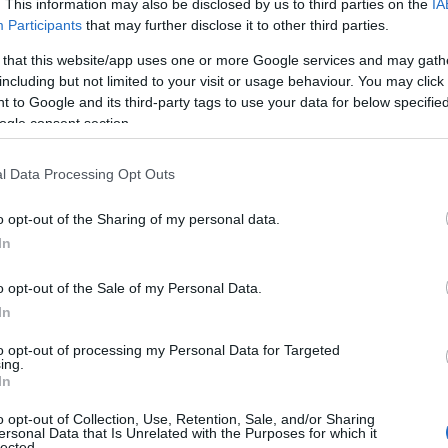
. This information may also be disclosed by us to third parties on the
IA
Participants
that may further disclose it to other third parties.
 that this website/app uses one or more Google services and may gath
including but not limited to your visit or usage behaviour. You may click 
 to Google and its third-party tags to use your data for below specifi
ogle consent section.
l Data Processing Opt Outs
o opt-out of the Sharing of my personal data.
In
o opt-out of the Sale of my Personal Data.
In
le
to opt-out of processing my Personal Data for Targeted
ing.
In
ce, e settembre non fa eccezione. La
o opt-out of Collection, Use, Retention, Sale, and/or Sharing
freschi e le cene all’aperto generano incertezze
ersonal Data that Is Unrelated with the Purposes for which it
lected.