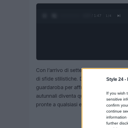
0:28 / 1:47
1
/
4
Con l’arrivo di settembre, il
cambio di 
di sfide stilistiche. Dopo mesi di abiti l
Style 24 -
guardaroba per affrontare un periodo di 
If you wish 
autunnali diventa quindi fondamentale,
sensitive in
pronte a qualsiasi evento sociale.
confirm you
continue se
information 
further disc