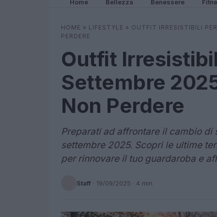
Home
Bellezza
Benessere
Fitn
HOME
»
LIFESTYLE
»
OUTFIT IRRESISTIBILI PE
PERDERE
Outfit Irresistibi
Settembre 2025:
Non Perdere
Preparati ad affrontare il cambio di 
settembre 2025. Scopri le ultime ten
per rinnovare il tuo guardaroba e aff
Staff
·
19/09/2025
· 4 min