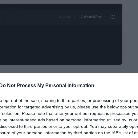
Ad
hub
Media
POWERED BY
stagione
si fa sentire, portando con sé una serie
eggeri e sandali, è necessario riorganizzare il
Do Not Process My Personal Information
transizione. L’arte di creare outfit per le serate
to opt-out of the sale, sharing to third parties, or processing of your per
 soprattutto per le donne che desiderano essere
formation for targeted advertising by us, please use the below opt-out s
r selection. Please note that after your opt-out request is processed y
eing interest-based ads based on personal information utilized by us or
disclosed to third parties prior to your opt-out. You may separately opt-
losure of your personal information by third parties on the IAB’s list of