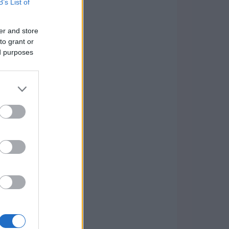
B’s List of
er and store
to grant or
ed purposes