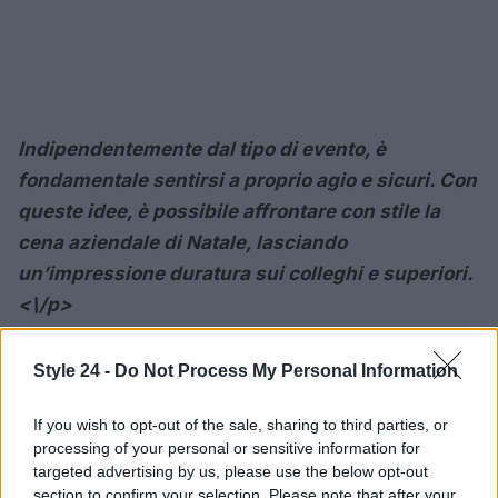
Indipendentemente dal tipo di evento, è
fondamentale sentirsi a proprio agio e sicuri. Con
queste idee, è possibile affrontare con stile la
cena aziendale di Natale, lasciando
un’impressione duratura sui colleghi e superiori.
<\/p>
Style 24 -
Do Not Process My Personal Information
AUTORE
Staff
If you wish to opt-out of the sale, sharing to third parties, or
processing of your personal or sensitive information for
targeted advertising by us, please use the below opt-out
section to confirm your selection. Please note that after your