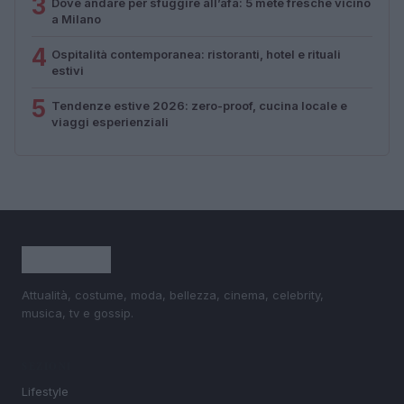
3
Dove andare per sfuggire all’afa: 5 mete fresche vicino
a Milano
4
Ospitalità contemporanea: ristoranti, hotel e rituali
estivi
5
Tendenze estive 2026: zero-proof, cucina locale e
viaggi esperienziali
Attualità, costume, moda, bellezza, cinema, celebrity,
musica, tv e gossip.
SEZIONI
Lifestyle