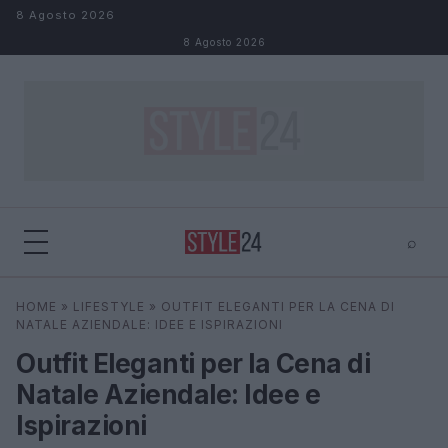
Salta al contenuto
8 Agosto 2026
8 Agosto 2026
⌕
×
⌕
HOME
»
LIFESTYLE
»
OUTFIT ELEGANTI PER LA CENA DI
Cerca
NATALE AZIENDALE: IDEE E ISPIRAZIONI
Outfit Eleganti per la Cena di
Natale Aziendale: Idee e
Ispirazioni