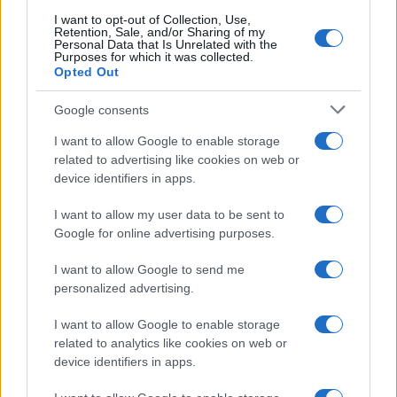
Continua a leggere
I want to opt-out of Collection, Use,
Retention, Sale, and/or Sharing of my
Personal Data that Is Unrelated with the
LIFESTYLE
Purposes for which it was collected.
Opted Out
Google consents
I want to allow Google to enable storage
related to advertising like cookies on web or
device identifiers in apps.
I want to allow my user data to be sent to
Google for online advertising purposes.
I want to allow Google to send me
personalized advertising.
Copenhagen Fashion Week SS27: le novità che stanno
rivoluzionando la moda
I want to allow Google to enable storage
Cristian Castiglioni · 8 Ago 2026
related to analytics like cookies on web or
device identifiers in apps.
LIFESTYLE