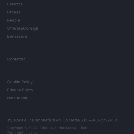
Bellezza
Fitness
People
Offerte&Consigli
Benessere
MAGAZINE
Contattaci
LEGALE
Cookie Policy
Privacy Policy
Note legali
style24.it è una proprietà di AdHub Media S.r.l. — REA 2729933
Copyright © 2026 · Edito da AdHub Media — Italia
Tutti i diritti riservati