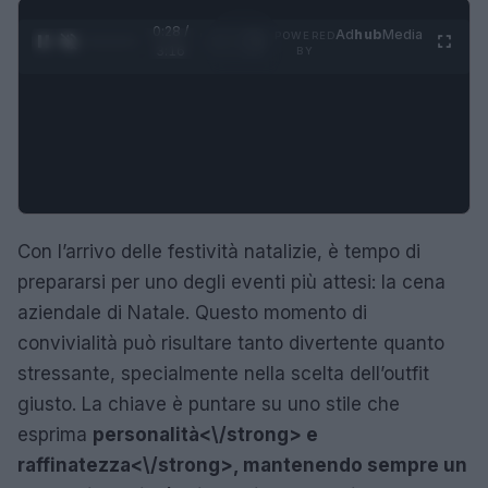
0:29 /
Ad
hub
Media
POWERED
1
/
4
3:16
BY
Con l’arrivo delle festività natalizie, è tempo di
prepararsi per uno degli eventi più attesi: la cena
aziendale di Natale. Questo momento di
convivialità può risultare tanto divertente quanto
stressante, specialmente nella scelta dell’outfit
giusto. La chiave è puntare su uno stile che
esprima
personalità<\/strong> e
raffinatezza<\/strong>, mantenendo sempre un