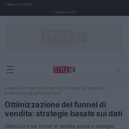
Salta al contenuto
7 Agosto 2026
7 Agosto 2026
⌕
×
⌕
HOME
»
OTTIMIZZAZIONE DEL FUNNEL DI VENDITA:
Cerca
STRATEGIE BASATE SUI DATI
Ottimizzazione del funnel di
vendita: strategie basate sui dati
Ottimizza il tuo funnel di vendita grazie a strategie