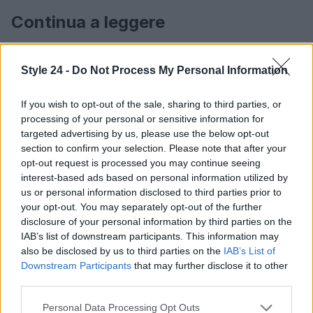
Continua a leggere
LIFESTYLE
Style 24 -
Do Not Process My Personal Information
If you wish to opt-out of the sale, sharing to third parties, or
processing of your personal or sensitive information for
targeted advertising by us, please use the below opt-out
section to confirm your selection. Please note that after your
opt-out request is processed you may continue seeing
interest-based ads based on personal information utilized by
us or personal information disclosed to third parties prior to
your opt-out. You may separately opt-out of the further
disclosure of your personal information by third parties on the
IAB’s list of downstream participants. This information may
also be disclosed by us to third parties on the
IAB’s List of
Le nuove Havaianas Kitten Heel debuttano a
Copenhagen: un mix di comfort e stile
Downstream Participants
that may further disclose it to other
third parties.
Matteo Pellegrino · 7 Ago 2026
Please note that this website/app uses one or more Google
Personal Data Processing Opt Outs
BELLEZZA