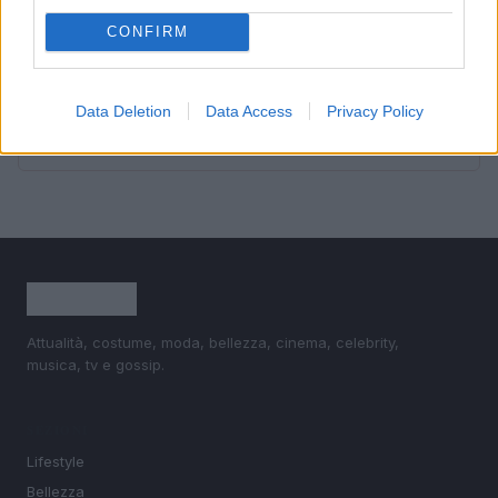
3
Come valorizzare la zona giorno attraverso una scelta
consapevole dell’arredamento
CONFIRM
4
È benefico esercitarsi quando si ha il raffreddore?
Data Deletion
Data Access
Privacy Policy
5
Come ottenere una manicure impeccabile e duratura
Attualità, costume, moda, bellezza, cinema, celebrity,
musica, tv e gossip.
SEZIONI
Lifestyle
Bellezza