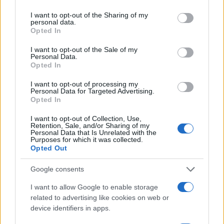
services and may gather and store information including but
not limited to your visit or usage behaviour. You may click to
I want to opt-out of the Sharing of my
personal data.
grant or deny consent to Google and its third-party tags to
Opted In
use your data for below specified purposes in below Google
consent section.
I want to opt-out of the Sale of my
Personal Data.
Opted In
I want to opt-out of processing my
Personal Data for Targeted Advertising.
Opted In
I want to opt-out of Collection, Use,
Retention, Sale, and/or Sharing of my
Personal Data that Is Unrelated with the
Milano ospita una mostra sul contrasto tra ideale e
Purposes for which it was collected.
reale nell’arte rinascimentale
Opted Out
Camilla Fiore · 7 Ago 2026
Google consents
PEOPLE
I want to allow Google to enable storage
related to advertising like cookies on web or
device identifiers in apps.