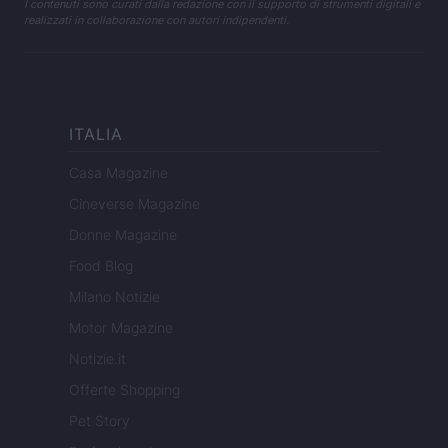
I contenuti sono curati dalla redazione con il supporto di strumenti digitali e
realizzati in collaborazione con autori indipendenti.
ITALIA
Casa Magazine
Cineverse Magazine
Donne Magazine
Food Blog
Milano Notizie
Motor Magazine
Notizie.it
Offerte Shopping
Pet Story