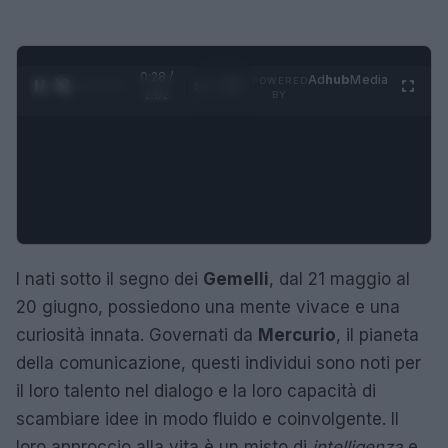
0:29 /
Ad
hub
Media
POWERED
1
/
4
2:02
BY
I nati sotto il segno dei
Gemelli
, dal 21 maggio al
20 giugno, possiedono una mente vivace e una
curiosità innata. Governati da
Mercurio
, il pianeta
della comunicazione, questi individui sono noti per
il loro talento nel dialogo e la loro capacità di
scambiare idee in modo fluido e coinvolgente. Il
loro approccio alla vita è un misto di
intelligenza
e