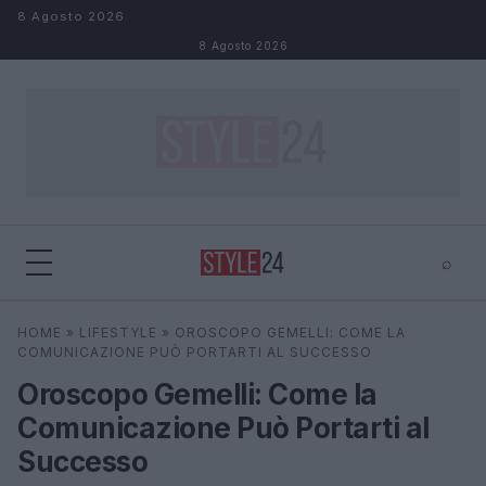
Salta al contenuto
8 Agosto 2026
8 Agosto 2026
⌕
×
⌕
HOME
»
LIFESTYLE
»
OROSCOPO GEMELLI: COME LA
Cerca
COMUNICAZIONE PUÒ PORTARTI AL SUCCESSO
Oroscopo Gemelli: Come la
Comunicazione Può Portarti al
Successo