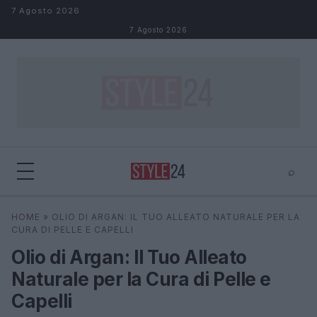
Salta al contenuto
7 Agosto 2026
7 Agosto 2026
⌕
×
⌕
HOME
»
OLIO DI ARGAN: IL TUO ALLEATO NATURALE PER LA
Cerca
CURA DI PELLE E CAPELLI
Olio di Argan: Il Tuo Alleato
Naturale per la Cura di Pelle e
Capelli