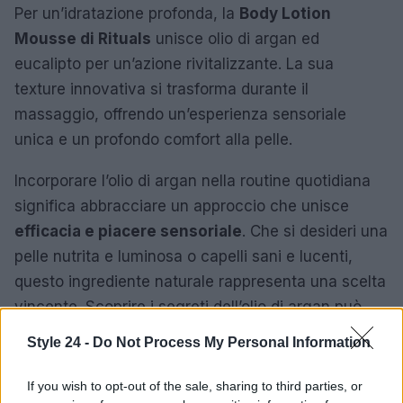
Per un’idratazione profonda, la
Body Lotion
Mousse di Rituals
unisce olio di argan ed
eucalipto per un’azione rivitalizzante. La sua
texture innovativa si trasforma durante il
massaggio, offrendo un’esperienza sensoriale
unica e un profondo comfort alla pelle.
Incorporare l’olio di argan nella routine quotidiana
significa abbracciare un approccio che unisce
efficacia e piacere sensoriale
. Che si desideri una
pelle nutrita e luminosa o capelli sani e lucenti,
questo ingrediente naturale rappresenta una scelta
vincente. Scoprire i segreti dell’olio di argan può
trasformare la cura di sé in un rituale di bellezza
Style 24 -
Do Not Process My Personal Information
che celebra l’unicità di ciascuno.
If you wish to opt-out of the sale, sharing to third parties, or