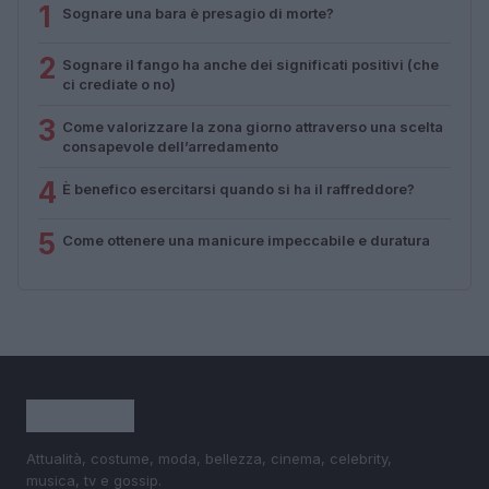
1
Sognare una bara è presagio di morte?
2
Sognare il fango ha anche dei significati positivi (che
ci crediate o no)
3
Come valorizzare la zona giorno attraverso una scelta
consapevole dell’arredamento
4
È benefico esercitarsi quando si ha il raffreddore?
5
Come ottenere una manicure impeccabile e duratura
Attualità, costume, moda, bellezza, cinema, celebrity,
musica, tv e gossip.