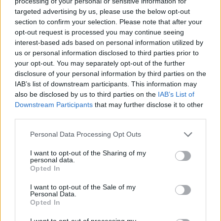
processing of your personal or sensitive information for
targeted advertising by us, please use the below opt-out
AUTORE
section to confirm your selection. Please note that after your
Staff
opt-out request is processed you may continue seeing
interest-based ads based on personal information utilized by
us or personal information disclosed to third parties prior to
your opt-out. You may separately opt-out of the further
disclosure of your personal information by third parties on the
IAB’s list of downstream participants. This information may
also be disclosed by us to third parties on the
IAB’s List of
Downstream Participants
that may further disclose it to other
third parties.
Please note that this website/app uses one or more Google
Personal Data Processing Opt Outs
services and may gather and store information including but
not limited to your visit or usage behaviour. You may click to
I want to opt-out of the Sharing of my
personal data.
grant or deny consent to Google and its third-party tags to
Opted In
use your data for below specified purposes in below Google
consent section.
I want to opt-out of the Sale of my
Personal Data.
Opted In
I want to opt-out of processing my