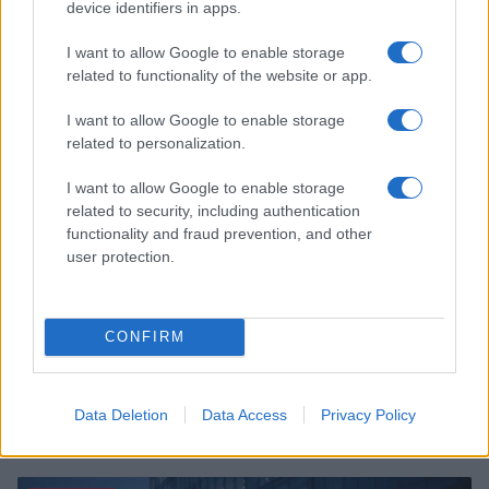
Mind-cooling in città: routine elegante da 10 minuti per
device identifiers in apps.
mente fresca senza rovinare il make-up
I want to allow Google to enable storage
Beatrice Bonaventura · 7 Ago 2026
related to functionality of the website or app.
BENESSERE
I want to allow Google to enable storage
related to personalization.
I want to allow Google to enable storage
related to security, including authentication
functionality and fraud prevention, and other
user protection.
CONFIRM
Rituali di energia femminile per autostima ed
Data Deletion
Data Access
Privacy Policy
equilibrio
Matteo Pellegrino · 7 Ago 2026