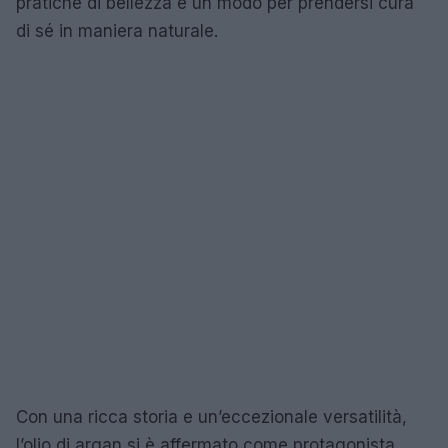
pratiche di bellezza e un modo per prendersi cura
di sé in maniera naturale.
Con una ricca storia e un’eccezionale versatilità,
l’olio di argan si è affermato come protagonista