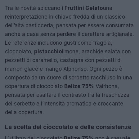
Tra le novità spiccano i
Fruttini Gelato
una
reinterpretazione in chiave fredda di un classico
dell’alta pasticceria, pensata per essere consumata
anche a casa senza perdere il carattere artigianale.
Le referenze includono gusti come fragola,
cioccolato,
pistacchio
limone, arachide salata con
pezzetti di caramello, castagna con pezzetti di
marron glacé e mango Alphonso. Ogni pezzo è
composto da un cuore di sorbetto racchiuso in una
copertura di cioccolato
Belize 75%
Valrhona,
pensata per esaltare il contrasto tra la freschezza
del sorbetto e l’intensità aromatica e croccante
della copertura.
La scelta del cioccolato e delle consistenze
L’utilizzo del cioccolato
Belize 75%
non è casuale: