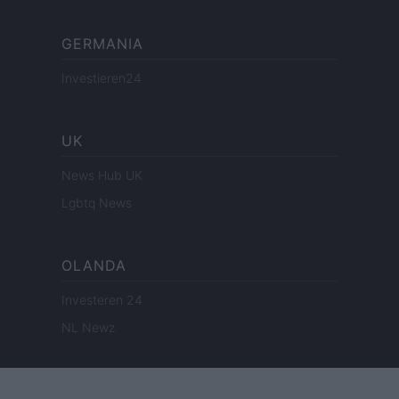
GERMANIA
Investieren24
UK
News Hub UK
Lgbtq News
OLANDA
Investeren 24
NL Newz