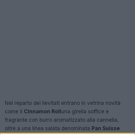
Nel reparto dei lievitati entrano in vetrina novità
come il
Cinnamon Roll
una girella soffice e
fragrante con burro aromatizzato alla cannella,
oltre a una linea salata denominata
Pan Suisse