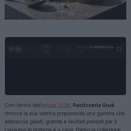
0:29 /
Ad
hub
Media
POWERED
1
/
4
3:16
BY
Con l’arrivo dell’
estate 2026
,
Pasticceria Grué
rinnova la sua vetrina proponendo una gamma che
abbraccia gelati, granite e lievitati pensati per il
consumo in bottega e a casa. Dietro la collezione