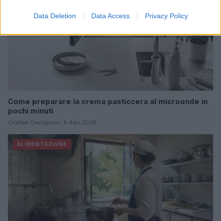
Data Deletion
Data Access
Privacy Policy
Come preparare la crema pasticcera al microonde in
pochi minuti
Cristian Castiglioni · 8 Ago 2026
ALIMENTAZIONE