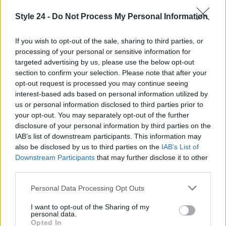
che trasporta il linguaggio dei grandi lievitati nel
Style 24 -
Do Not Process My Personal Information
mondo gastronomico. Le prime farciture disponibili
sono “Vitello tonnato”, “Mortadella, pistacchio e
If you wish to opt-out of the sale, sharing to third parties, or
formaggio cremoso” e “Prosciutto cotto, zucchine
processing of your personal or sensitive information for
grigliate e fiordilatte”, pensate per offrire soluzioni
targeted advertising by us, please use the below opt-out
section to confirm your selection. Please note that after your
di consumo pratiche e gustose durante la giornata.
opt-out request is processed you may continue seeing
interest-based ads based on personal information utilized by
L’insieme delle proposte estive di Pasticceria Grué
us or personal information disclosed to third parties prior to
mette al centro la tecnica, la ricerca del gusto e
your opt-out. You may separately opt-out of the further
l’ascolto delle richieste dei clienti, con uno sguardo
disclosure of your personal information by third parties on the
IAB’s list of downstream participants. This information may
sia alle tendenze come la
nostalgia alimentare
sia
also be disclosed by us to third parties on the
IAB’s List of
alla sperimentazione di abbinamenti e formati. Il
Downstream Participants
that may further disclose it to other
risultato è una collezione ampia e diversificata,
third parties.
pensata per soddisfare differenti preferenze, dal
Please note that this website/app uses one or more Google
Personal Data Processing Opt Outs
consumatore che cerca un classico rassicurante a
services and may gather and store information including but
not limited to your visit or usage behaviour. You may click to
I want to opt-out of the Sharing of my
chi desidera scoprire sapori nuovi e combinazioni
personal data.
grant or deny consent to Google and its third-party tags to
Opted In
ricercate.