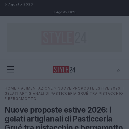
Salta al contenuto
8 Agosto 2026
8 Agosto 2026
⌕
×
⌕
HOME
»
ALIMENTAZIONE
»
NUOVE PROPOSTE ESTIVE 2026: I
Cerca
GELATI ARTIGIANALI DI PASTICCERIA GRUÉ TRA PISTACCHIO
E BERGAMOTTO
Nuove proposte estive 2026: i
gelati artigianali di Pasticceria
Grué tra pistacchio e bergamotto