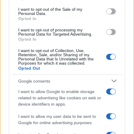
use your data for below specified purposes in below Google
consent section.
I want to opt-out of the Sale of my
Personal Data.
Opted In
AUTORE
Cristian Castiglioni
I want to opt-out of processing my
Personal Data for Targeted Advertising.
Cristian Castiglioni, veneziano, iniziò come
Opted In
blogger dopo aver postato una guida sui
I want to opt-out of Collection, Use,
bacari e ricevuto centinaia di messaggi: quella
Retention, Sale, and/or Sharing of my
reazione spinse la sua trasformazione in
Personal Data that Is Unrelated with the
Purposes for which it was collected.
redattore. Cura contenuti amichevoli e porta in
Opted Out
redazione appunti fotografici di vaporetto e
cicchetti.
Google consents
I want to allow Google to enable storage
related to advertising like cookies on web or
device identifiers in apps.
I want to allow my user data to be sent to
Google for online advertising purposes.