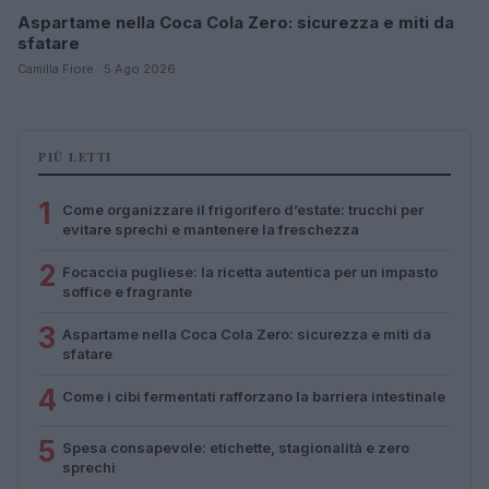
Aspartame nella Coca Cola Zero: sicurezza e miti da
sfatare
Camilla Fiore · 5 Ago 2026
PIÙ LETTI
1
Come organizzare il frigorifero d’estate: trucchi per
evitare sprechi e mantenere la freschezza
2
Focaccia pugliese: la ricetta autentica per un impasto
soffice e fragrante
3
Aspartame nella Coca Cola Zero: sicurezza e miti da
sfatare
4
Come i cibi fermentati rafforzano la barriera intestinale
5
Spesa consapevole: etichette, stagionalità e zero
sprechi